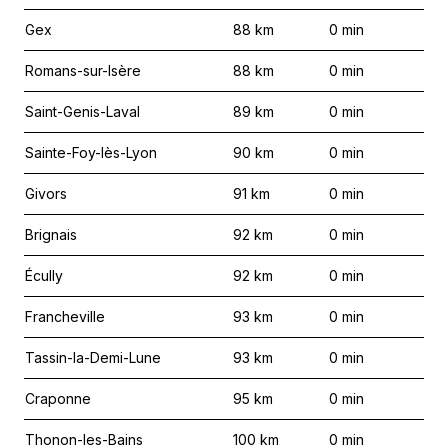
Gex
88
km
0
min
Romans-sur-Isère
88
km
0
min
Saint-Genis-Laval
89
km
0
min
Sainte-Foy-lès-Lyon
90
km
0
min
Givors
91
km
0
min
Brignais
92
km
0
min
Écully
92
km
0
min
Francheville
93
km
0
min
Tassin-la-Demi-Lune
93
km
0
min
Craponne
95
km
0
min
Thonon-les-Bains
100
km
0
min