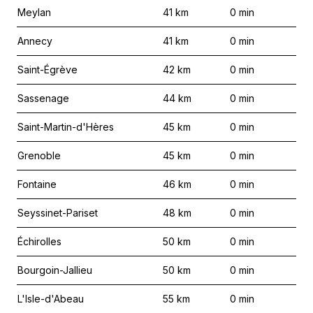
Meylan
41
km
0
min
Annecy
41
km
0
min
Saint-Égrève
42
km
0
min
Sassenage
44
km
0
min
Saint-Martin-d'Hères
45
km
0
min
Grenoble
45
km
0
min
Fontaine
46
km
0
min
Seyssinet-Pariset
48
km
0
min
Échirolles
50
km
0
min
Bourgoin-Jallieu
50
km
0
min
L'Isle-d'Abeau
55
km
0
min