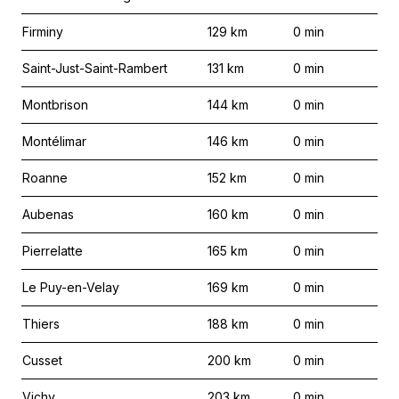
Firminy
129
km
0
min
Saint-Just-Saint-Rambert
131
km
0
min
Montbrison
144
km
0
min
Montélimar
146
km
0
min
Roanne
152
km
0
min
Aubenas
160
km
0
min
Pierrelatte
165
km
0
min
Le Puy-en-Velay
169
km
0
min
Thiers
188
km
0
min
Cusset
200
km
0
min
Vichy
203
km
0
min