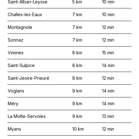
Saint-Alban-Leysse
5
km
10
min
Challes-les-Eaux
7
km
10
min
Montagnole
7
km
12
min
Sonnaz
7
km
12
min
Vimines
8
km
15
min
Saint-Sulpice
8
km
14
min
Saint-Jeoire-Prieuré
8
km
12
min
Voglans
9
km
14
min
Méry
9
km
14
min
La Motte-Servolex
9
km
13
min
Myans
10
km
12
min