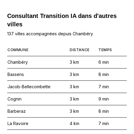
Consultant Transition IA dans d'autres
villes
137 villes accompagnées depuis Chambéry
COMMUNE
DISTANCE
TEMPS
Chambéry
3
km
6
min
Bassens
3
km
8
min
Jacob-Bellecombette
3
km
7
min
Cognin
3
km
9
min
Barberaz
3
km
8
min
La Ravoire
4
km
7
min