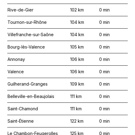
Rive-de-Gier
102
km
0
min
Tournon-sur-Rhône
104
km
0
min
Villefranche-sur-Saône
104
km
0
min
Bourg-lès-Valence
105
km
0
min
Annonay
106
km
0
min
Valence
106
km
0
min
Guilherand-Granges
109
km
0
min
Belleville-en-Beaujolais
111
km
0
min
Saint-Chamond
111
km
0
min
Saint-Étienne
122
km
0
min
Le Chambon-Feugerolles
125
km
0
min