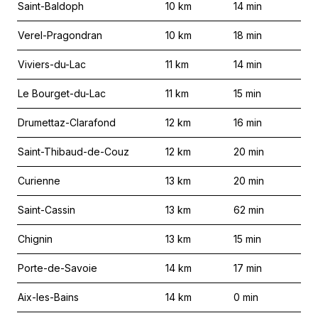
Saint-Baldoph
10
km
14
min
Verel-Pragondran
10
km
18
min
Viviers-du-Lac
11
km
14
min
Le Bourget-du-Lac
11
km
15
min
Drumettaz-Clarafond
12
km
16
min
Saint-Thibaud-de-Couz
12
km
20
min
Curienne
13
km
20
min
Saint-Cassin
13
km
62
min
Chignin
13
km
15
min
Porte-de-Savoie
14
km
17
min
Aix-les-Bains
14
km
0
min