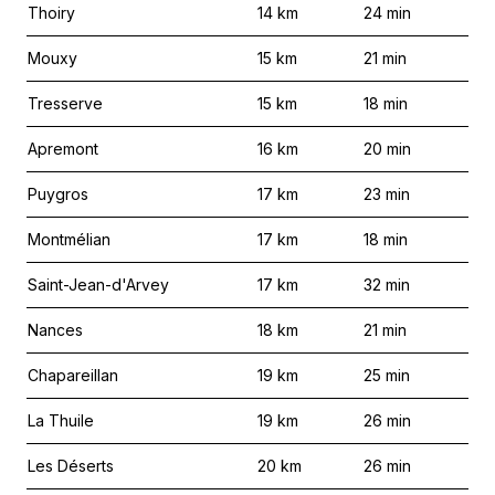
Thoiry
14
km
24
min
Mouxy
15
km
21
min
Tresserve
15
km
18
min
Apremont
16
km
20
min
Puygros
17
km
23
min
Montmélian
17
km
18
min
Saint-Jean-d'Arvey
17
km
32
min
Nances
18
km
21
min
Chapareillan
19
km
25
min
La Thuile
19
km
26
min
Les Déserts
20
km
26
min