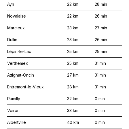
Ayn
22
km
28
min
Novalaise
22
km
26
min
Marcieux
23
km
27
min
Dullin
23
km
26
min
Lépin-le-Lac
25
km
29
min
Verthemex
25
km
31
min
Attignat-Oncin
27
km
31
min
Entremont-le-Vieux
28
km
31
min
Rumilly
32
km
0
min
Voiron
33
km
0
min
Albertville
40
km
0
min