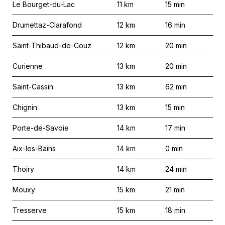
Le Bourget-du-Lac
11
km
15
min
Drumettaz-Clarafond
12
km
16
min
Saint-Thibaud-de-Couz
12
km
20
min
Curienne
13
km
20
min
Saint-Cassin
13
km
62
min
Chignin
13
km
15
min
Porte-de-Savoie
14
km
17
min
Aix-les-Bains
14
km
0
min
Thoiry
14
km
24
min
Mouxy
15
km
21
min
Tresserve
15
km
18
min