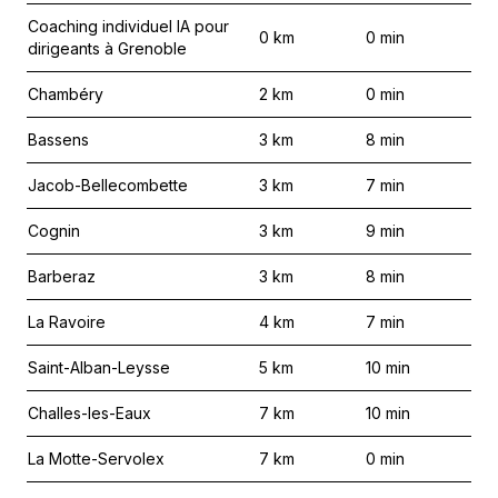
Coaching individuel IA pour
0
km
0
min
dirigeants à Grenoble
Chambéry
2
km
0
min
Bassens
3
km
8
min
Jacob-Bellecombette
3
km
7
min
Cognin
3
km
9
min
Barberaz
3
km
8
min
La Ravoire
4
km
7
min
Saint-Alban-Leysse
5
km
10
min
Challes-les-Eaux
7
km
10
min
La Motte-Servolex
7
km
0
min