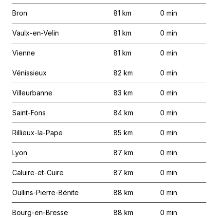
Bron
81
km
0
min
Vaulx-en-Velin
81
km
0
min
Vienne
81
km
0
min
Vénissieux
82
km
0
min
Villeurbanne
83
km
0
min
Saint-Fons
84
km
0
min
Rillieux-la-Pape
85
km
0
min
Lyon
87
km
0
min
Caluire-et-Cuire
87
km
0
min
Oullins-Pierre-Bénite
88
km
0
min
Bourg-en-Bresse
88
km
0
min