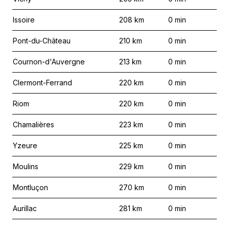
Issoire
208
km
0
min
Pont-du-Château
210
km
0
min
Cournon-d'Auvergne
213
km
0
min
Clermont-Ferrand
220
km
0
min
Riom
220
km
0
min
Chamalières
223
km
0
min
Yzeure
225
km
0
min
Moulins
229
km
0
min
Montluçon
270
km
0
min
Aurillac
281
km
0
min