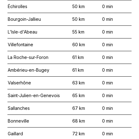
Échirolles
50
km
0
min
Bourgoin-Jallieu
50
km
0
min
L'Isle-d'Abeau
55
km
0
min
Villefontaine
60
km
0
min
La Roche-sur-Foron
61
km
0
min
Ambérieu-en-Bugey
61
km
0
min
Valserhône
63
km
0
min
Saint-Julien-en-Genevois
65
km
0
min
Sallanches
67
km
0
min
Bonneville
68
km
0
min
Gaillard
72
km
0
min