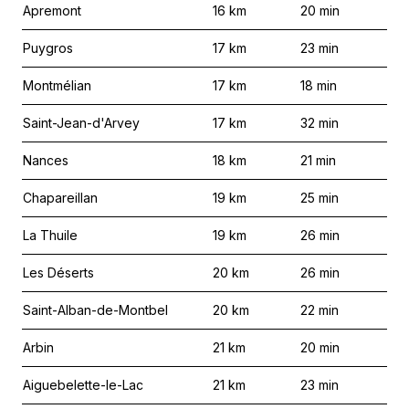
Apremont
16
km
20
min
Puygros
17
km
23
min
Montmélian
17
km
18
min
Saint-Jean-d'Arvey
17
km
32
min
Nances
18
km
21
min
Chapareillan
19
km
25
min
La Thuile
19
km
26
min
Les Déserts
20
km
26
min
Saint-Alban-de-Montbel
20
km
22
min
Arbin
21
km
20
min
Aiguebelette-le-Lac
21
km
23
min