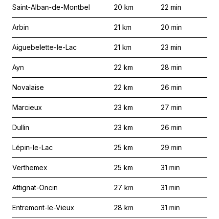
Saint-Alban-de-Montbel
20
km
22
min
Arbin
21
km
20
min
Aiguebelette-le-Lac
21
km
23
min
Ayn
22
km
28
min
Novalaise
22
km
26
min
Marcieux
23
km
27
min
Dullin
23
km
26
min
Lépin-le-Lac
25
km
29
min
Verthemex
25
km
31
min
Attignat-Oncin
27
km
31
min
Entremont-le-Vieux
28
km
31
min