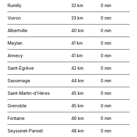
Rumilly
32
km
0
min
Voiron
33
km
0
min
Albertville
40
km
0
min
Meylan
41
km
0
min
Annecy
41
km
0
min
Saint-Égrève
42
km
0
min
Sassenage
44
km
0
min
Saint-Martin-d'Hères
45
km
0
min
Grenoble
45
km
0
min
Fontaine
46
km
0
min
Seyssinet-Pariset
48
km
0
min