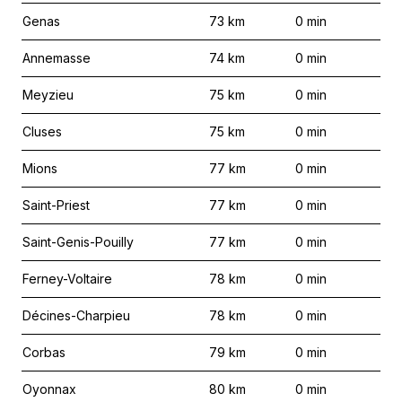
Genas
73
km
0
min
Annemasse
74
km
0
min
Meyzieu
75
km
0
min
Cluses
75
km
0
min
Mions
77
km
0
min
Saint-Priest
77
km
0
min
Saint-Genis-Pouilly
77
km
0
min
Ferney-Voltaire
78
km
0
min
Décines-Charpieu
78
km
0
min
Corbas
79
km
0
min
Oyonnax
80
km
0
min