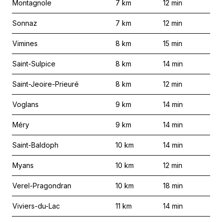
Montagnole
7
km
12
min
Sonnaz
7
km
12
min
Vimines
8
km
15
min
Saint-Sulpice
8
km
14
min
Saint-Jeoire-Prieuré
8
km
12
min
Voglans
9
km
14
min
Méry
9
km
14
min
Saint-Baldoph
10
km
14
min
Myans
10
km
12
min
Verel-Pragondran
10
km
18
min
Viviers-du-Lac
11
km
14
min