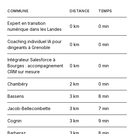
COMMUNE
DISTANCE
TEMPS
Expert en transition
0
km
0
min
numérique dans les Landes
Coaching individuel IA pour
0
km
0
min
dirigeants à Grenoble
Intégrateur Salesforce à
Bourges : accompagnement
0
km
0
min
CRM sur mesure
Chambéry
2
km
0
min
Bassens
3
km
8
min
Jacob-Bellecombette
3
km
7
min
Cognin
3
km
9
min
Barberaz
3
km
8
min