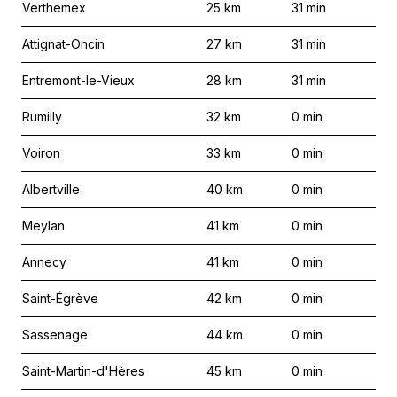
Verthemex
25
km
31
min
Attignat-Oncin
27
km
31
min
Entremont-le-Vieux
28
km
31
min
Rumilly
32
km
0
min
Voiron
33
km
0
min
Albertville
40
km
0
min
Meylan
41
km
0
min
Annecy
41
km
0
min
Saint-Égrève
42
km
0
min
Sassenage
44
km
0
min
Saint-Martin-d'Hères
45
km
0
min