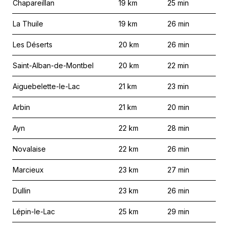
Chapareillan
19
km
25
min
La Thuile
19
km
26
min
Les Déserts
20
km
26
min
Saint-Alban-de-Montbel
20
km
22
min
Aiguebelette-le-Lac
21
km
23
min
Arbin
21
km
20
min
Ayn
22
km
28
min
Novalaise
22
km
26
min
Marcieux
23
km
27
min
Dullin
23
km
26
min
Lépin-le-Lac
25
km
29
min