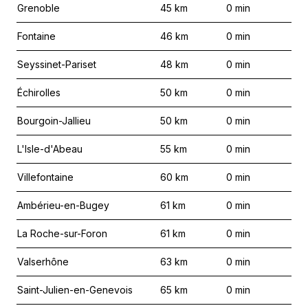
Grenoble
45
km
0
min
Fontaine
46
km
0
min
Seyssinet-Pariset
48
km
0
min
Échirolles
50
km
0
min
Bourgoin-Jallieu
50
km
0
min
L'Isle-d'Abeau
55
km
0
min
Villefontaine
60
km
0
min
Ambérieu-en-Bugey
61
km
0
min
La Roche-sur-Foron
61
km
0
min
Valserhône
63
km
0
min
Saint-Julien-en-Genevois
65
km
0
min