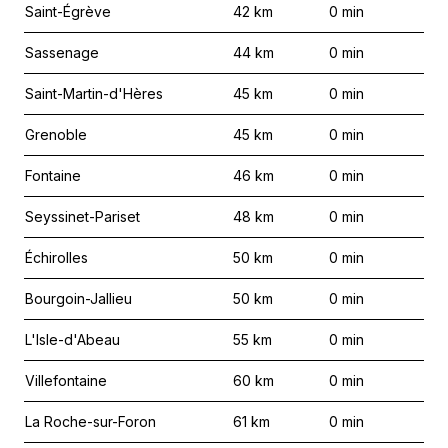
Saint-Égrève
42
km
0
min
Sassenage
44
km
0
min
Saint-Martin-d'Hères
45
km
0
min
Grenoble
45
km
0
min
Fontaine
46
km
0
min
Seyssinet-Pariset
48
km
0
min
Échirolles
50
km
0
min
Bourgoin-Jallieu
50
km
0
min
L'Isle-d'Abeau
55
km
0
min
Villefontaine
60
km
0
min
La Roche-sur-Foron
61
km
0
min