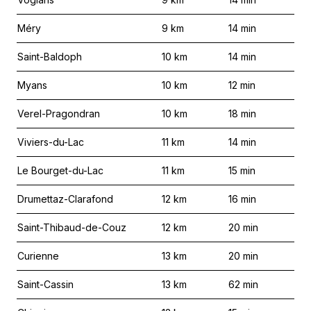
Méry
9
km
14
min
Saint-Baldoph
10
km
14
min
Myans
10
km
12
min
Verel-Pragondran
10
km
18
min
Viviers-du-Lac
11
km
14
min
Le Bourget-du-Lac
11
km
15
min
Drumettaz-Clarafond
12
km
16
min
Saint-Thibaud-de-Couz
12
km
20
min
Curienne
13
km
20
min
Saint-Cassin
13
km
62
min