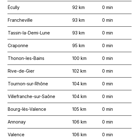
Écully
92
km
0
min
Francheville
93
km
0
min
Tassin-la-Demi-Lune
93
km
0
min
Craponne
95
km
0
min
Thonon-les-Bains
100
km
0
min
Rive-de-Gier
102
km
0
min
Tournon-sur-Rhône
104
km
0
min
Villefranche-sur-Saône
104
km
0
min
Bourg-lès-Valence
105
km
0
min
Annonay
106
km
0
min
Valence
106
km
0
min