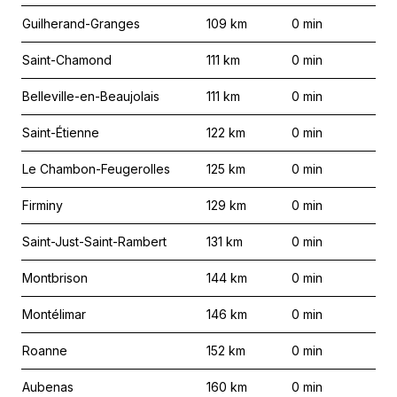
Guilherand-Granges
109
km
0
min
Saint-Chamond
111
km
0
min
Belleville-en-Beaujolais
111
km
0
min
Saint-Étienne
122
km
0
min
Le Chambon-Feugerolles
125
km
0
min
Firminy
129
km
0
min
Saint-Just-Saint-Rambert
131
km
0
min
Montbrison
144
km
0
min
Montélimar
146
km
0
min
Roanne
152
km
0
min
Aubenas
160
km
0
min