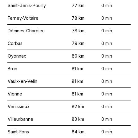
Saint-Genis-Pouilly
77
km
0
min
Ferney-Voltaire
78
km
0
min
Décines-Charpieu
78
km
0
min
Corbas
79
km
0
min
Oyonnax
80
km
0
min
Bron
81
km
0
min
Vaulx-en-Velin
81
km
0
min
Vienne
81
km
0
min
Vénissieux
82
km
0
min
Villeurbanne
83
km
0
min
Saint-Fons
84
km
0
min