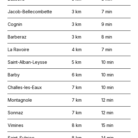
Jacob-Bellecombette
3
km
7
min
Cognin
3
km
9
min
Barberaz
3
km
8
min
La Ravoire
4
km
7
min
Saint-Alban-Leysse
5
km
10
min
Barby
6
km
10
min
Challes-les-Eaux
7
km
10
min
Montagnole
7
km
12
min
Sonnaz
7
km
12
min
Vimines
8
km
15
min
Saint-Sulpice
8
km
14
min