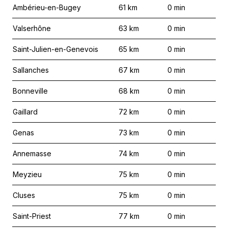
Ambérieu-en-Bugey
61
km
0
min
Valserhône
63
km
0
min
Saint-Julien-en-Genevois
65
km
0
min
Sallanches
67
km
0
min
Bonneville
68
km
0
min
Gaillard
72
km
0
min
Genas
73
km
0
min
Annemasse
74
km
0
min
Meyzieu
75
km
0
min
Cluses
75
km
0
min
Saint-Priest
77
km
0
min