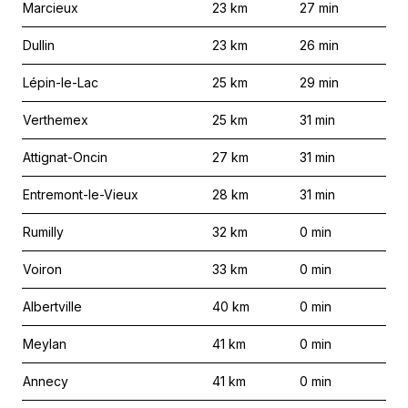
Marcieux
23
km
27
min
Dullin
23
km
26
min
Lépin-le-Lac
25
km
29
min
Verthemex
25
km
31
min
Attignat-Oncin
27
km
31
min
Entremont-le-Vieux
28
km
31
min
Rumilly
32
km
0
min
Voiron
33
km
0
min
Albertville
40
km
0
min
Meylan
41
km
0
min
Annecy
41
km
0
min