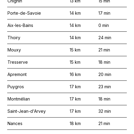
Chignin
13
km
15
min
Porte-de-Savoie
14
km
17
min
Aix-les-Bains
14
km
0
min
Thoiry
14
km
24
min
Mouxy
15
km
21
min
Tresserve
15
km
18
min
Apremont
16
km
20
min
Puygros
17
km
23
min
Montmélian
17
km
18
min
Saint-Jean-d'Arvey
17
km
32
min
Nances
18
km
21
min