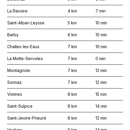
La Ravoire
4
km
7
min
Saint-Alban-Leysse
5
km
10
min
Barby
6
km
10
min
Challes-les-Eaux
7
km
10
min
La Motte-Servolex
7
km
0
min
Montagnole
7
km
12
min
Sonnaz
7
km
12
min
Vimines
8
km
15
min
Saint-Sulpice
8
km
14
min
Saint-Jeoire-Prieuré
8
km
12
min
Voglans
9
km
14
min