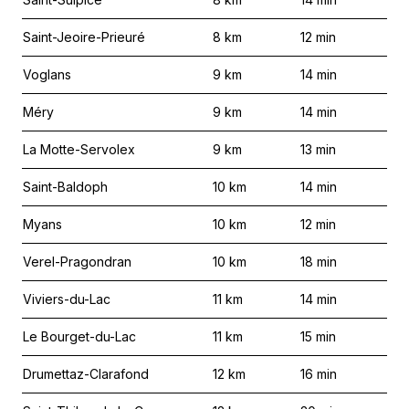
Saint-Jeoire-Prieuré
8
km
12
min
Voglans
9
km
14
min
Méry
9
km
14
min
La Motte-Servolex
9
km
13
min
Saint-Baldoph
10
km
14
min
Myans
10
km
12
min
Verel-Pragondran
10
km
18
min
Viviers-du-Lac
11
km
14
min
Le Bourget-du-Lac
11
km
15
min
Drumettaz-Clarafond
12
km
16
min