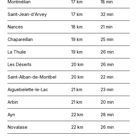
Montmélian
17
km
18
min
Saint-Jean-d'Arvey
17
km
32
min
Nances
18
km
21
min
Chapareillan
19
km
25
min
La Thuile
19
km
26
min
Les Déserts
20
km
26
min
Saint-Alban-de-Montbel
20
km
22
min
Aiguebelette-le-Lac
21
km
23
min
Arbin
21
km
20
min
Ayn
22
km
28
min
Novalaise
22
km
26
min