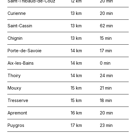
Saint-Thibaud-de-Couz
12
km
20
min
Curienne
13
km
20
min
Saint-Cassin
13
km
62
min
Chignin
13
km
15
min
Porte-de-Savoie
14
km
17
min
Aix-les-Bains
14
km
0
min
Thoiry
14
km
24
min
Mouxy
15
km
21
min
Tresserve
15
km
18
min
Apremont
16
km
20
min
Puygros
17
km
23
min