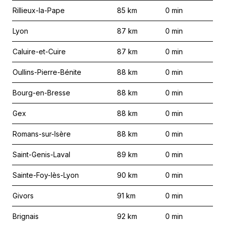
Rillieux-la-Pape
85
km
0
min
Lyon
87
km
0
min
Caluire-et-Cuire
87
km
0
min
Oullins-Pierre-Bénite
88
km
0
min
Bourg-en-Bresse
88
km
0
min
Gex
88
km
0
min
Romans-sur-Isère
88
km
0
min
Saint-Genis-Laval
89
km
0
min
Sainte-Foy-lès-Lyon
90
km
0
min
Givors
91
km
0
min
Brignais
92
km
0
min