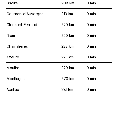
Issoire
208
km
0
min
Cournon-d'Auvergne
213
km
0
min
Clermont-Ferrand
220
km
0
min
Riom
220
km
0
min
Chamalières
223
km
0
min
Yzeure
225
km
0
min
Moulins
229
km
0
min
Montluçon
270
km
0
min
Aurillac
281
km
0
min