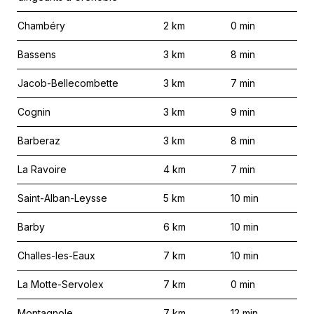
Chambéry
2
km
0
min
Bassens
3
km
8
min
Jacob-Bellecombette
3
km
7
min
Cognin
3
km
9
min
Barberaz
3
km
8
min
La Ravoire
4
km
7
min
Saint-Alban-Leysse
5
km
10
min
Barby
6
km
10
min
Challes-les-Eaux
7
km
10
min
La Motte-Servolex
7
km
0
min
Montagnole
7
km
12
min