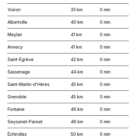
Voiron
33
km
0
min
Albertville
40
km
0
min
Meylan
41
km
0
min
Annecy
41
km
0
min
Saint-Égrève
42
km
0
min
Sassenage
44
km
0
min
Saint-Martin-d'Hères
45
km
0
min
Grenoble
45
km
0
min
Fontaine
46
km
0
min
Seyssinet-Pariset
48
km
0
min
Échirolles
50
km
0
min