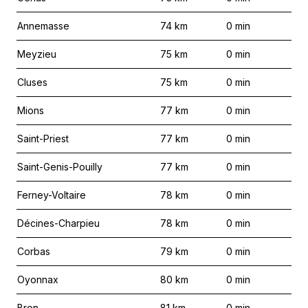
Annemasse
74
km
0
min
Meyzieu
75
km
0
min
Cluses
75
km
0
min
Mions
77
km
0
min
Saint-Priest
77
km
0
min
Saint-Genis-Pouilly
77
km
0
min
Ferney-Voltaire
78
km
0
min
Décines-Charpieu
78
km
0
min
Corbas
79
km
0
min
Oyonnax
80
km
0
min
Bron
81
km
0
min