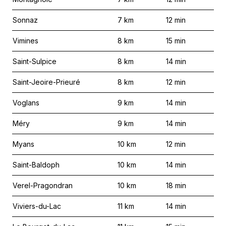
Sonnaz
7
km
12
min
Vimines
8
km
15
min
Saint-Sulpice
8
km
14
min
Saint-Jeoire-Prieuré
8
km
12
min
Voglans
9
km
14
min
Méry
9
km
14
min
Myans
10
km
12
min
Saint-Baldoph
10
km
14
min
Verel-Pragondran
10
km
18
min
Viviers-du-Lac
11
km
14
min