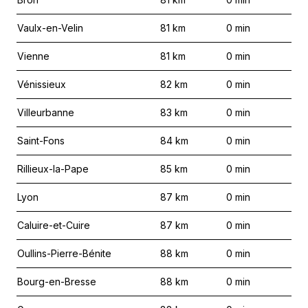
Vaulx-en-Velin
81
km
0
min
Vienne
81
km
0
min
Vénissieux
82
km
0
min
Villeurbanne
83
km
0
min
Saint-Fons
84
km
0
min
Rillieux-la-Pape
85
km
0
min
Lyon
87
km
0
min
Caluire-et-Cuire
87
km
0
min
Oullins-Pierre-Bénite
88
km
0
min
Bourg-en-Bresse
88
km
0
min