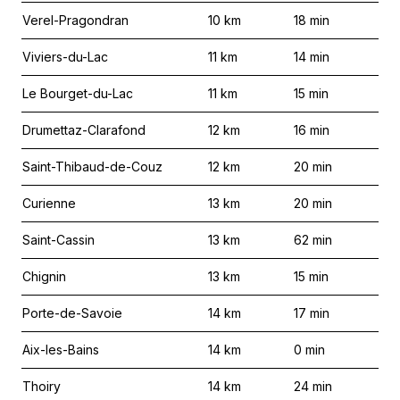
Verel-Pragondran
10
km
18
min
Viviers-du-Lac
11
km
14
min
Le Bourget-du-Lac
11
km
15
min
Drumettaz-Clarafond
12
km
16
min
Saint-Thibaud-de-Couz
12
km
20
min
Curienne
13
km
20
min
Saint-Cassin
13
km
62
min
Chignin
13
km
15
min
Porte-de-Savoie
14
km
17
min
Aix-les-Bains
14
km
0
min
Thoiry
14
km
24
min