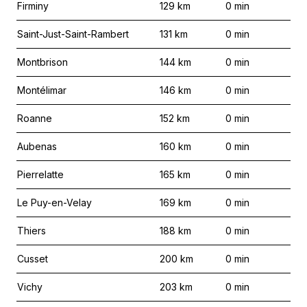
Firminy
129
km
0
min
Saint-Just-Saint-Rambert
131
km
0
min
Montbrison
144
km
0
min
Montélimar
146
km
0
min
Roanne
152
km
0
min
Aubenas
160
km
0
min
Pierrelatte
165
km
0
min
Le Puy-en-Velay
169
km
0
min
Thiers
188
km
0
min
Cusset
200
km
0
min
Vichy
203
km
0
min