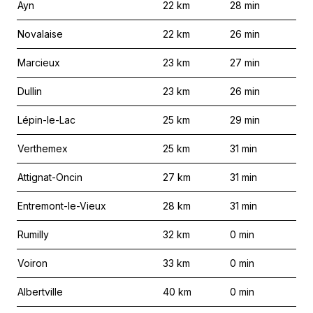
Ayn
22
km
28
min
Novalaise
22
km
26
min
Marcieux
23
km
27
min
Dullin
23
km
26
min
Lépin-le-Lac
25
km
29
min
Verthemex
25
km
31
min
Attignat-Oncin
27
km
31
min
Entremont-le-Vieux
28
km
31
min
Rumilly
32
km
0
min
Voiron
33
km
0
min
Albertville
40
km
0
min