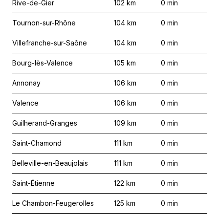
Rive-de-Gier
102
km
0
min
Tournon-sur-Rhône
104
km
0
min
Villefranche-sur-Saône
104
km
0
min
Bourg-lès-Valence
105
km
0
min
Annonay
106
km
0
min
Valence
106
km
0
min
Guilherand-Granges
109
km
0
min
Saint-Chamond
111
km
0
min
Belleville-en-Beaujolais
111
km
0
min
Saint-Étienne
122
km
0
min
Le Chambon-Feugerolles
125
km
0
min