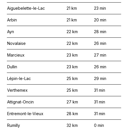
Aiguebelette-le-Lac
21
km
23
min
Arbin
21
km
20
min
Ayn
22
km
28
min
Novalaise
22
km
26
min
Marcieux
23
km
27
min
Dullin
23
km
26
min
Lépin-le-Lac
25
km
29
min
Verthemex
25
km
31
min
Attignat-Oncin
27
km
31
min
Entremont-le-Vieux
28
km
31
min
Rumilly
32
km
0
min