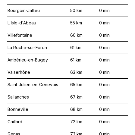
Bourgoin-Jallieu
50
km
0
min
L'Isle-d'Abeau
55
km
0
min
Villefontaine
60
km
0
min
La Roche-sur-Foron
61
km
0
min
Ambérieu-en-Bugey
61
km
0
min
Valserhône
63
km
0
min
Saint-Julien-en-Genevois
65
km
0
min
Sallanches
67
km
0
min
Bonneville
68
km
0
min
Gaillard
72
km
0
min
Genas
73
km
0
min