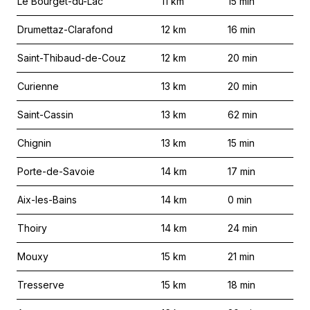
Le Bourget-du-Lac
11
km
15
min
Drumettaz-Clarafond
12
km
16
min
Saint-Thibaud-de-Couz
12
km
20
min
Curienne
13
km
20
min
Saint-Cassin
13
km
62
min
Chignin
13
km
15
min
Porte-de-Savoie
14
km
17
min
Aix-les-Bains
14
km
0
min
Thoiry
14
km
24
min
Mouxy
15
km
21
min
Tresserve
15
km
18
min