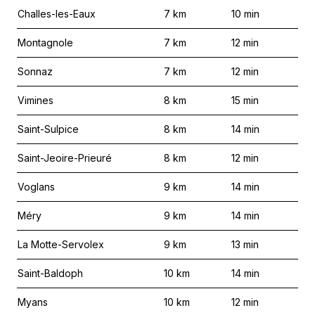
Challes-les-Eaux
7
km
10
min
Montagnole
7
km
12
min
Sonnaz
7
km
12
min
Vimines
8
km
15
min
Saint-Sulpice
8
km
14
min
Saint-Jeoire-Prieuré
8
km
12
min
Voglans
9
km
14
min
Méry
9
km
14
min
La Motte-Servolex
9
km
13
min
Saint-Baldoph
10
km
14
min
Myans
10
km
12
min