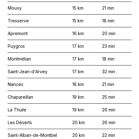
Mouxy
15
km
21
min
Tresserve
15
km
18
min
Apremont
16
km
20
min
Puygros
17
km
23
min
Montmélian
17
km
18
min
Saint-Jean-d'Arvey
17
km
32
min
Nances
18
km
21
min
Chapareillan
19
km
25
min
La Thuile
19
km
26
min
Les Déserts
20
km
26
min
Saint-Alban-de-Montbel
20
km
22
min