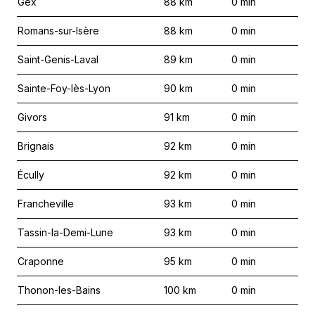
Gex
88
km
0
min
Romans-sur-Isère
88
km
0
min
Saint-Genis-Laval
89
km
0
min
Sainte-Foy-lès-Lyon
90
km
0
min
Givors
91
km
0
min
Brignais
92
km
0
min
Écully
92
km
0
min
Francheville
93
km
0
min
Tassin-la-Demi-Lune
93
km
0
min
Craponne
95
km
0
min
Thonon-les-Bains
100
km
0
min