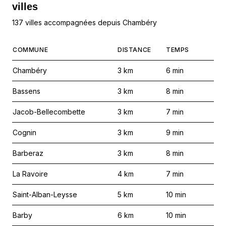
villes
137 villes accompagnées depuis Chambéry
COMMUNE
DISTANCE
TEMPS
Chambéry
3
km
6
min
Bassens
3
km
8
min
Jacob-Bellecombette
3
km
7
min
Cognin
3
km
9
min
Barberaz
3
km
8
min
La Ravoire
4
km
7
min
Saint-Alban-Leysse
5
km
10
min
Barby
6
km
10
min