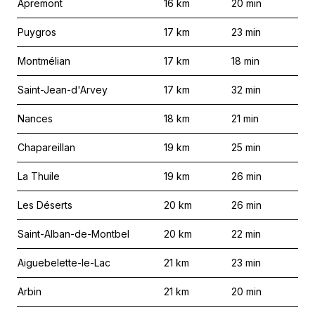
Apremont
16
km
20
min
Puygros
17
km
23
min
Montmélian
17
km
18
min
Saint-Jean-d'Arvey
17
km
32
min
Nances
18
km
21
min
Chapareillan
19
km
25
min
La Thuile
19
km
26
min
Les Déserts
20
km
26
min
Saint-Alban-de-Montbel
20
km
22
min
Aiguebelette-le-Lac
21
km
23
min
Arbin
21
km
20
min