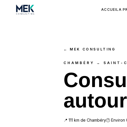
ACCUEIL
A P
←
MEK CONSULTING
CHAMBÉRY → SAINT-
Consul
autou
📍
111
km de
Chambéry
🕐 Environ