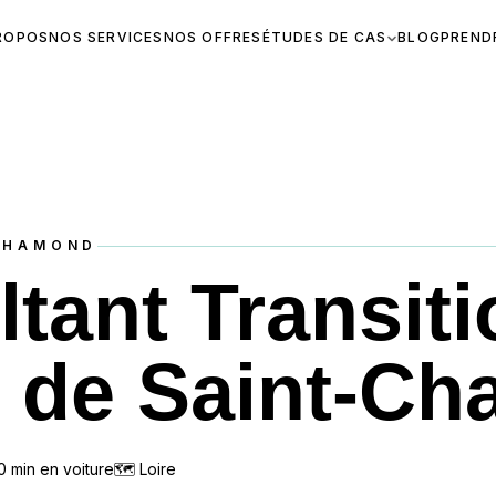
ROPOS
NOS SERVICES
NOS OFFRES
ÉTUDES DE CAS
BLOG
PREND
CHAMOND
tant Transiti
r de Saint-C
0
min en voiture
🗺
Loire