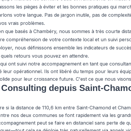
ssons les pièges à éviter et les bonnes pratiques qui marc
rlons votre langue. Pas de jargon inutile, pas de complexité
vos vrais problèmes.
en que basés à Chambéry, nous sommes à très courte distan
re compréhension de votre contexte local et un suivi perso
ployer, nous définissons ensemble les indicateurs de succ
t quels retours vous pouvez en attendre.
ui ont suivi notre accompagnement en tant que consultan
 leur opérationnel. Ils ont libéré du temps pour leurs équip
olide pour leur croissance future. C'est ce que nous vison
Consulting depuis Saint-Chamon
e si la distance de 110,6 km entre Saint-Chamond et Cha
entre nos deux communes se font rapidement via les grands 
compagnement peut se faire en distanciel sans perte de qua
ques—tout cela se déploie très naturellement via appels vid