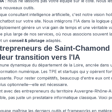
 IA
: nous ne laissons pas votre équipe sur le côté. Nous le
s nouveaux outils.
que consultant intelligence artificielle, c'est notre vision h
hatbot sur votre site. Nous intégrons l'IA dans la logique 
éploiement génère un vrai gain de temps et une véritable val
re plus large de
nos services
, où nous associons souvent la
t un
conseil & pilotage
adaptés.
ntrepreneurs de Saint-Chamond 
eur transition vers l'IA
ne dynamique du département de la Loire, ancrée dans u
sformation numérique. Les TPE et startups qui y opèrent f
oissante. Pour rester compétitifs, beaucoup d'entre eux ont
plus optionnelle—elle est nécessaire.
nt avec des entrepreneurs du territoire Auvergne-Rhône-A
able, pas juste un prestataire informatique classique. Voici 
équipe maîtrise les derniers outils et frameworks en matière