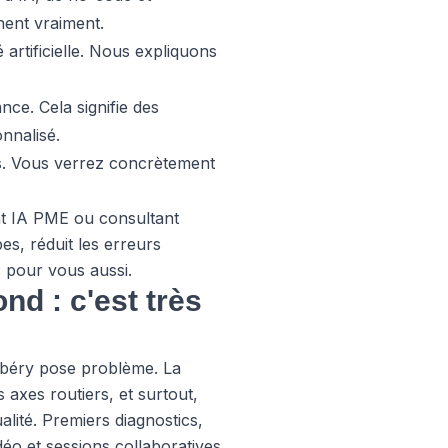
hent vraiment.
 artificielle. Nous expliquons
ce. Cela signifie des
nnalisé.
ès. Vous verrez concrètement
t IA PME ou consultant
es, réduit les erreurs
s pour vous aussi.
d : c'est très
mbéry pose problème. La
axes routiers, et surtout,
lité. Premiers diagnostics,
éo et sessions collaboratives