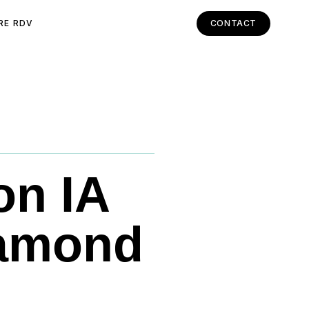
RE RDV
CONTACT
on IA
hamond