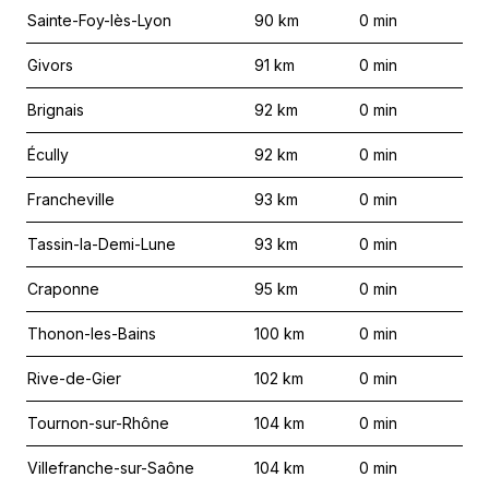
Sainte-Foy-lès-Lyon
90
km
0
min
Givors
91
km
0
min
Brignais
92
km
0
min
Écully
92
km
0
min
Francheville
93
km
0
min
Tassin-la-Demi-Lune
93
km
0
min
Craponne
95
km
0
min
Thonon-les-Bains
100
km
0
min
Rive-de-Gier
102
km
0
min
Tournon-sur-Rhône
104
km
0
min
Villefranche-sur-Saône
104
km
0
min