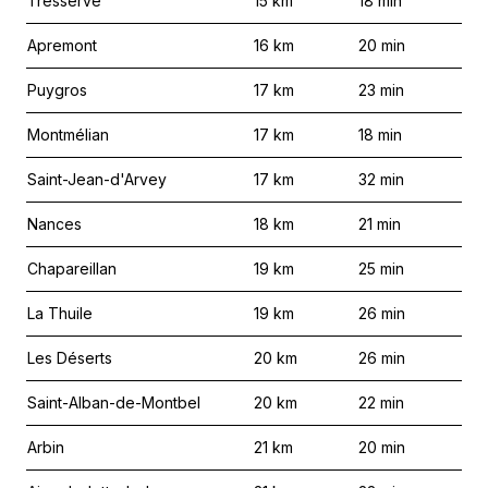
Tresserve
15
km
18
min
Apremont
16
km
20
min
Puygros
17
km
23
min
Montmélian
17
km
18
min
Saint-Jean-d'Arvey
17
km
32
min
Nances
18
km
21
min
Chapareillan
19
km
25
min
La Thuile
19
km
26
min
Les Déserts
20
km
26
min
Saint-Alban-de-Montbel
20
km
22
min
Arbin
21
km
20
min