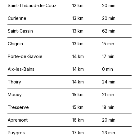
Saint-Thibaud-de-Couz
12
km
20
min
Curienne
13
km
20
min
Saint-Cassin
13
km
62
min
Chignin
13
km
15
min
Porte-de-Savoie
14
km
17
min
Aix-les-Bains
14
km
0
min
Thoiry
14
km
24
min
Mouxy
15
km
21
min
Tresserve
15
km
18
min
Apremont
16
km
20
min
Puygros
17
km
23
min