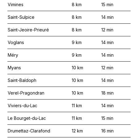
Vimines
8
km
15
min
Saint-Sulpice
8
km
14
min
Saint-Jeoire-Prieuré
8
km
12
min
Voglans
9
km
14
min
Méry
9
km
14
min
Myans
10
km
12
min
Saint-Baldoph
10
km
14
min
Verel-Pragondran
10
km
18
min
Viviers-du-Lac
11
km
14
min
Le Bourget-du-Lac
11
km
15
min
Drumettaz-Clarafond
12
km
16
min