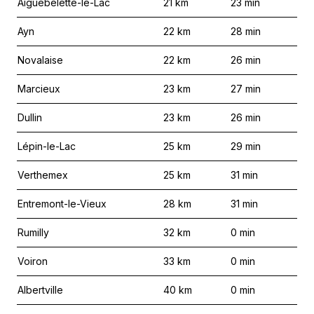
Aiguebelette-le-Lac
21
km
23
min
Ayn
22
km
28
min
Novalaise
22
km
26
min
Marcieux
23
km
27
min
Dullin
23
km
26
min
Lépin-le-Lac
25
km
29
min
Verthemex
25
km
31
min
Entremont-le-Vieux
28
km
31
min
Rumilly
32
km
0
min
Voiron
33
km
0
min
Albertville
40
km
0
min