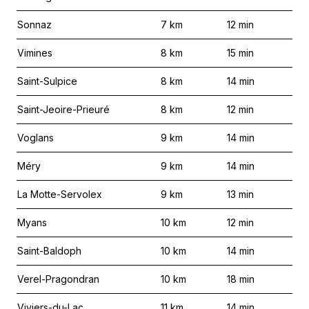
Sonnaz
7
km
12
min
Vimines
8
km
15
min
Saint-Sulpice
8
km
14
min
Saint-Jeoire-Prieuré
8
km
12
min
Voglans
9
km
14
min
Méry
9
km
14
min
La Motte-Servolex
9
km
13
min
Myans
10
km
12
min
Saint-Baldoph
10
km
14
min
Verel-Pragondran
10
km
18
min
Viviers-du-Lac
11
km
14
min