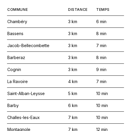
COMMUNE
DISTANCE
TEMPS
Chambéry
3
km
6
min
Bassens
3
km
8
min
Jacob-Bellecombette
3
km
7
min
Barberaz
3
km
8
min
Cognin
3
km
9
min
La Ravoire
4
km
7
min
Saint-Alban-Leysse
5
km
10
min
Barby
6
km
10
min
Challes-les-Eaux
7
km
10
min
Montagnole
7
km
12
min