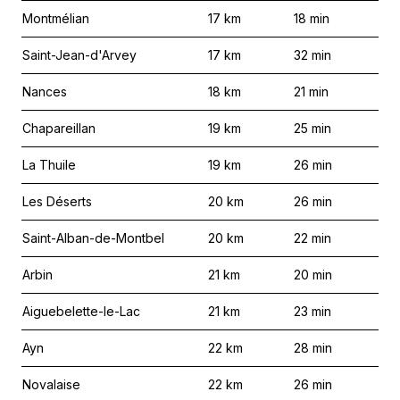
Montmélian
17
km
18
min
Saint-Jean-d'Arvey
17
km
32
min
Nances
18
km
21
min
Chapareillan
19
km
25
min
La Thuile
19
km
26
min
Les Déserts
20
km
26
min
Saint-Alban-de-Montbel
20
km
22
min
Arbin
21
km
20
min
Aiguebelette-le-Lac
21
km
23
min
Ayn
22
km
28
min
Novalaise
22
km
26
min