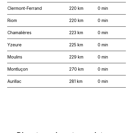
Clermont-Ferrand
220
km
0
min
Riom
220
km
0
min
Chamalières
223
km
0
min
Yzeure
225
km
0
min
Moulins
229
km
0
min
Montluçon
270
km
0
min
Aurillac
281
km
0
min