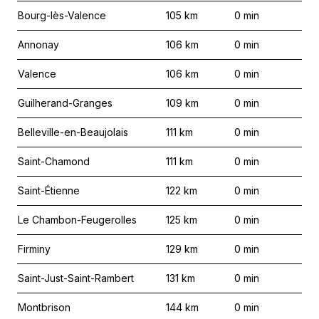
Bourg-lès-Valence
105
km
0
min
Annonay
106
km
0
min
Valence
106
km
0
min
Guilherand-Granges
109
km
0
min
Belleville-en-Beaujolais
111
km
0
min
Saint-Chamond
111
km
0
min
Saint-Étienne
122
km
0
min
Le Chambon-Feugerolles
125
km
0
min
Firminy
129
km
0
min
Saint-Just-Saint-Rambert
131
km
0
min
Montbrison
144
km
0
min