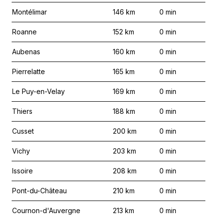
Montélimar
146
km
0
min
Roanne
152
km
0
min
Aubenas
160
km
0
min
Pierrelatte
165
km
0
min
Le Puy-en-Velay
169
km
0
min
Thiers
188
km
0
min
Cusset
200
km
0
min
Vichy
203
km
0
min
Issoire
208
km
0
min
Pont-du-Château
210
km
0
min
Cournon-d'Auvergne
213
km
0
min