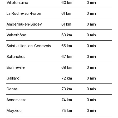
Villefontaine
60
km
0
min
La Roche-sur-Foron
61
km
0
min
Ambérieu-en-Bugey
61
km
0
min
Valserhône
63
km
0
min
Saint-Julien-en-Genevois
65
km
0
min
Sallanches
67
km
0
min
Bonneville
68
km
0
min
Gaillard
72
km
0
min
Genas
73
km
0
min
Annemasse
74
km
0
min
Meyzieu
75
km
0
min