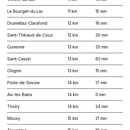
Le Bourget-du-Lac
11
km
15
min
Drumettaz-Clarafond
12
km
16
min
Saint-Thibaud-de-Couz
12
km
20
min
Curienne
13
km
20
min
Saint-Cassin
13
km
62
min
Chignin
13
km
15
min
Porte-de-Savoie
14
km
17
min
Aix-les-Bains
14
km
0
min
Thoiry
14
km
24
min
Mouxy
15
km
21
min