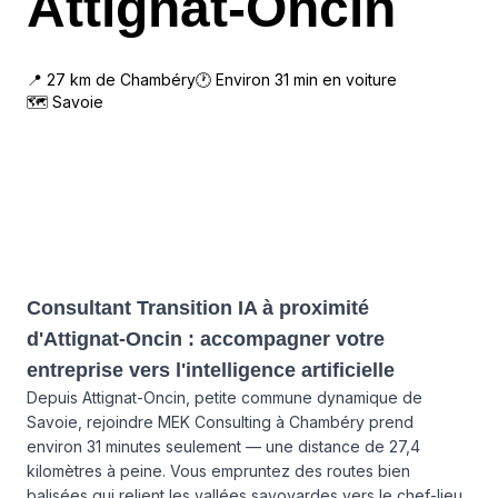
Attignat-Oncin
📍
27
km de
Chambéry
🕐 Environ
31
min en voiture
🗺
Savoie
Consultant Transition IA à proximité
d'Attignat-Oncin : accompagner votre
entreprise vers l'intelligence artificielle
Depuis Attignat-Oncin, petite commune dynamique de
Savoie, rejoindre MEK Consulting à Chambéry prend
environ 31 minutes seulement — une distance de 27,4
kilomètres à peine. Vous empruntez des routes bien
balisées qui relient les vallées savoyardes vers le chef-lieu