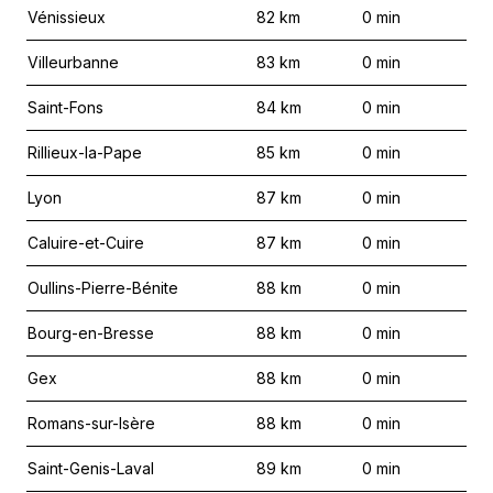
Vénissieux
82
km
0
min
Villeurbanne
83
km
0
min
Saint-Fons
84
km
0
min
Rillieux-la-Pape
85
km
0
min
Lyon
87
km
0
min
Caluire-et-Cuire
87
km
0
min
Oullins-Pierre-Bénite
88
km
0
min
Bourg-en-Bresse
88
km
0
min
Gex
88
km
0
min
Romans-sur-Isère
88
km
0
min
Saint-Genis-Laval
89
km
0
min