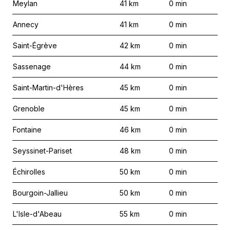
Meylan
41
km
0
min
Annecy
41
km
0
min
Saint-Égrève
42
km
0
min
Sassenage
44
km
0
min
Saint-Martin-d'Hères
45
km
0
min
Grenoble
45
km
0
min
Fontaine
46
km
0
min
Seyssinet-Pariset
48
km
0
min
Échirolles
50
km
0
min
Bourgoin-Jallieu
50
km
0
min
L'Isle-d'Abeau
55
km
0
min