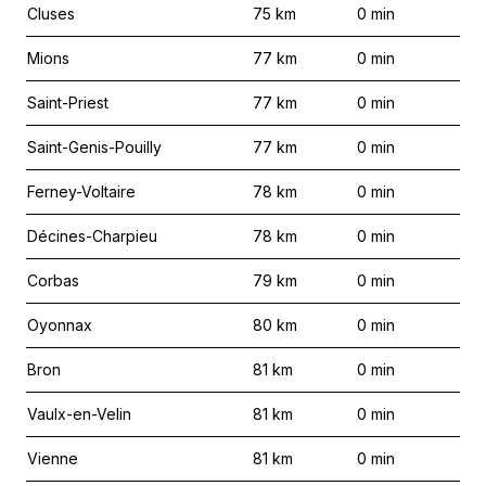
Cluses
75
km
0
min
Mions
77
km
0
min
Saint-Priest
77
km
0
min
Saint-Genis-Pouilly
77
km
0
min
Ferney-Voltaire
78
km
0
min
Décines-Charpieu
78
km
0
min
Corbas
79
km
0
min
Oyonnax
80
km
0
min
Bron
81
km
0
min
Vaulx-en-Velin
81
km
0
min
Vienne
81
km
0
min