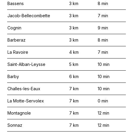
Bassens
3
km
8
min
Jacob-Bellecombette
3
km
7
min
Cognin
3
km
9
min
Barberaz
3
km
8
min
La Ravoire
4
km
7
min
Saint-Alban-Leysse
5
km
10
min
Barby
6
km
10
min
Challes-les-Eaux
7
km
10
min
La Motte-Servolex
7
km
0
min
Montagnole
7
km
12
min
Sonnaz
7
km
12
min