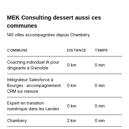
MEK Consulting
dessert aussi ces
communes
140 villes accompagnées depuis Chambéry
COMMUNE
DISTANCE
TEMPS
Coaching individuel IA pour
0
km
0
min
dirigeants à Grenoble
Intégrateur Salesforce à
Bourges : accompagnement
0
km
0
min
CRM sur mesure
Expert en transition
0
km
0
min
numérique dans les Landes
Chambéry
2
km
0
min