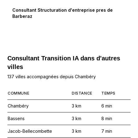
Consultant Structuration d'entreprise
pres de
Barberaz
Consultant Transition IA dans d'autres
villes
137 villes accompagnées depuis Chambéry
COMMUNE
DISTANCE
TEMPS
Chambéry
3
km
6
min
Bassens
3
km
8
min
Jacob-Bellecombette
3
km
7
min