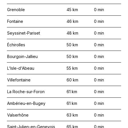
Grenoble
45
km
0
min
Fontaine
46
km
0
min
Seyssinet-Pariset
48
km
0
min
Échirolles
50
km
0
min
Bourgoin-Jallieu
50
km
0
min
L'Isle-d'Abeau
55
km
0
min
Villefontaine
60
km
0
min
La Roche-sur-Foron
61
km
0
min
Ambérieu-en-Bugey
61
km
0
min
Valserhône
63
km
0
min
Saint-Julien-en-Genevois
65
km
0
min