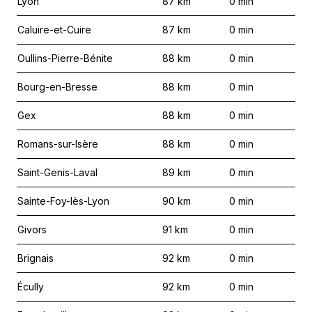
Lyon
87
km
0
min
Caluire-et-Cuire
87
km
0
min
Oullins-Pierre-Bénite
88
km
0
min
Bourg-en-Bresse
88
km
0
min
Gex
88
km
0
min
Romans-sur-Isère
88
km
0
min
Saint-Genis-Laval
89
km
0
min
Sainte-Foy-lès-Lyon
90
km
0
min
Givors
91
km
0
min
Brignais
92
km
0
min
Écully
92
km
0
min