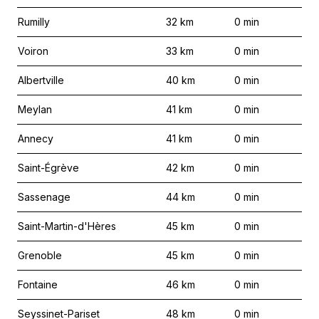
Rumilly
32
km
0
min
Voiron
33
km
0
min
Albertville
40
km
0
min
Meylan
41
km
0
min
Annecy
41
km
0
min
Saint-Égrève
42
km
0
min
Sassenage
44
km
0
min
Saint-Martin-d'Hères
45
km
0
min
Grenoble
45
km
0
min
Fontaine
46
km
0
min
Seyssinet-Pariset
48
km
0
min