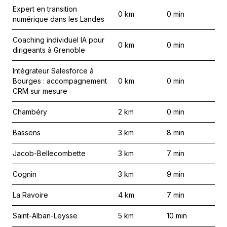
Expert en transition
0
km
0
min
numérique dans les Landes
Coaching individuel IA pour
0
km
0
min
dirigeants à Grenoble
Intégrateur Salesforce à
Bourges : accompagnement
0
km
0
min
CRM sur mesure
Chambéry
2
km
0
min
Bassens
3
km
8
min
Jacob-Bellecombette
3
km
7
min
Cognin
3
km
9
min
La Ravoire
4
km
7
min
Saint-Alban-Leysse
5
km
10
min