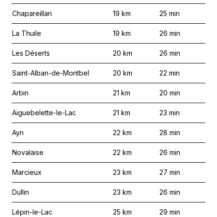
Chapareillan
19
km
25
min
La Thuile
19
km
26
min
Les Déserts
20
km
26
min
Saint-Alban-de-Montbel
20
km
22
min
Arbin
21
km
20
min
Aiguebelette-le-Lac
21
km
23
min
Ayn
22
km
28
min
Novalaise
22
km
26
min
Marcieux
23
km
27
min
Dullin
23
km
26
min
Lépin-le-Lac
25
km
29
min