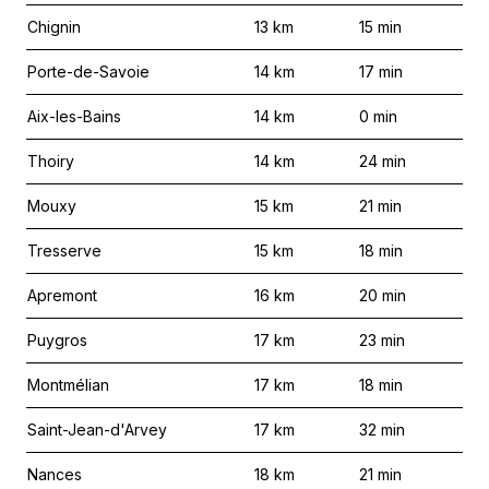
Chignin
13
km
15
min
Porte-de-Savoie
14
km
17
min
Aix-les-Bains
14
km
0
min
Thoiry
14
km
24
min
Mouxy
15
km
21
min
Tresserve
15
km
18
min
Apremont
16
km
20
min
Puygros
17
km
23
min
Montmélian
17
km
18
min
Saint-Jean-d'Arvey
17
km
32
min
Nances
18
km
21
min