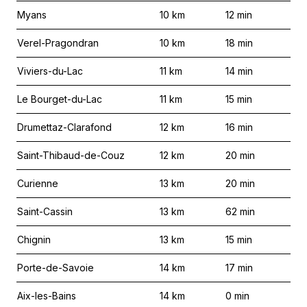
Myans
10
km
12
min
Verel-Pragondran
10
km
18
min
Viviers-du-Lac
11
km
14
min
Le Bourget-du-Lac
11
km
15
min
Drumettaz-Clarafond
12
km
16
min
Saint-Thibaud-de-Couz
12
km
20
min
Curienne
13
km
20
min
Saint-Cassin
13
km
62
min
Chignin
13
km
15
min
Porte-de-Savoie
14
km
17
min
Aix-les-Bains
14
km
0
min