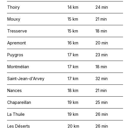
Thoiry
14
km
24
min
Mouxy
15
km
21
min
Tresserve
15
km
18
min
Apremont
16
km
20
min
Puygros
17
km
23
min
Montmélian
17
km
18
min
Saint-Jean-d'Arvey
17
km
32
min
Nances
18
km
21
min
Chapareillan
19
km
25
min
La Thuile
19
km
26
min
Les Déserts
20
km
26
min