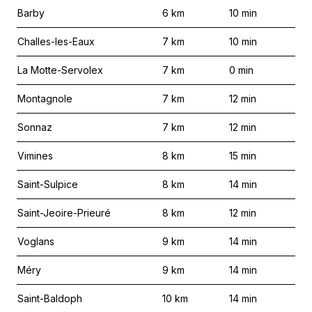
Barby
6
km
10
min
Challes-les-Eaux
7
km
10
min
La Motte-Servolex
7
km
0
min
Montagnole
7
km
12
min
Sonnaz
7
km
12
min
Vimines
8
km
15
min
Saint-Sulpice
8
km
14
min
Saint-Jeoire-Prieuré
8
km
12
min
Voglans
9
km
14
min
Méry
9
km
14
min
Saint-Baldoph
10
km
14
min