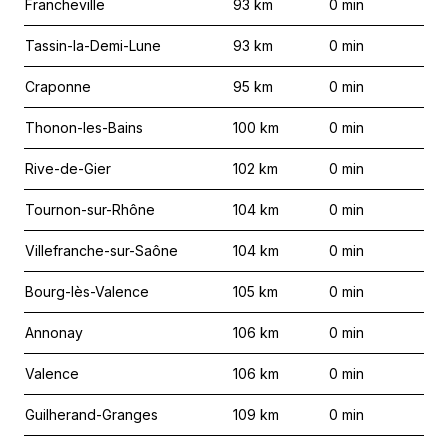
Francheville
93
km
0
min
Tassin-la-Demi-Lune
93
km
0
min
Craponne
95
km
0
min
Thonon-les-Bains
100
km
0
min
Rive-de-Gier
102
km
0
min
Tournon-sur-Rhône
104
km
0
min
Villefranche-sur-Saône
104
km
0
min
Bourg-lès-Valence
105
km
0
min
Annonay
106
km
0
min
Valence
106
km
0
min
Guilherand-Granges
109
km
0
min