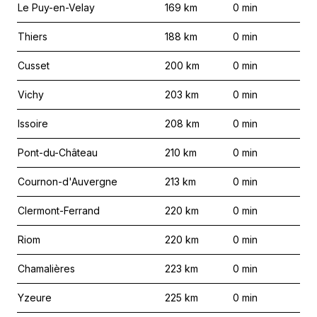
Le Puy-en-Velay
169
km
0
min
Thiers
188
km
0
min
Cusset
200
km
0
min
Vichy
203
km
0
min
Issoire
208
km
0
min
Pont-du-Château
210
km
0
min
Cournon-d'Auvergne
213
km
0
min
Clermont-Ferrand
220
km
0
min
Riom
220
km
0
min
Chamalières
223
km
0
min
Yzeure
225
km
0
min