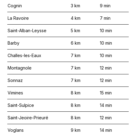
Cognin
3
km
9
min
La Ravoire
4
km
7
min
Saint-Alban-Leysse
5
km
10
min
Barby
6
km
10
min
Challes-les-Eaux
7
km
10
min
Montagnole
7
km
12
min
Sonnaz
7
km
12
min
Vimines
8
km
15
min
Saint-Sulpice
8
km
14
min
Saint-Jeoire-Prieuré
8
km
12
min
Voglans
9
km
14
min