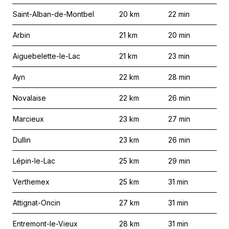
Saint-Alban-de-Montbel
20
km
22
min
Arbin
21
km
20
min
Aiguebelette-le-Lac
21
km
23
min
Ayn
22
km
28
min
Novalaise
22
km
26
min
Marcieux
23
km
27
min
Dullin
23
km
26
min
Lépin-le-Lac
25
km
29
min
Verthemex
25
km
31
min
Attignat-Oncin
27
km
31
min
Entremont-le-Vieux
28
km
31
min