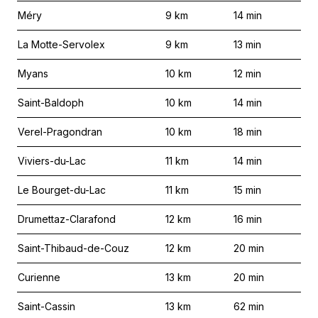
Méry
9
km
14
min
La Motte-Servolex
9
km
13
min
Myans
10
km
12
min
Saint-Baldoph
10
km
14
min
Verel-Pragondran
10
km
18
min
Viviers-du-Lac
11
km
14
min
Le Bourget-du-Lac
11
km
15
min
Drumettaz-Clarafond
12
km
16
min
Saint-Thibaud-de-Couz
12
km
20
min
Curienne
13
km
20
min
Saint-Cassin
13
km
62
min