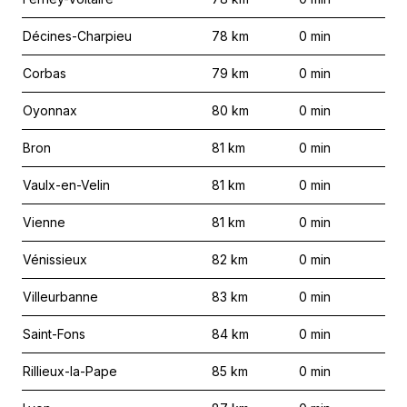
Décines-Charpieu
78
km
0
min
Corbas
79
km
0
min
Oyonnax
80
km
0
min
Bron
81
km
0
min
Vaulx-en-Velin
81
km
0
min
Vienne
81
km
0
min
Vénissieux
82
km
0
min
Villeurbanne
83
km
0
min
Saint-Fons
84
km
0
min
Rillieux-la-Pape
85
km
0
min