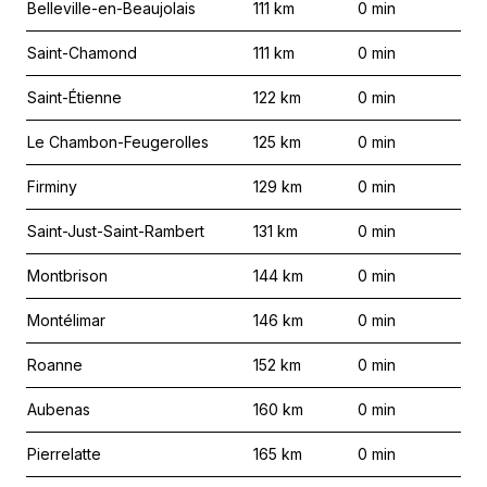
Belleville-en-Beaujolais
111
km
0
min
Saint-Chamond
111
km
0
min
Saint-Étienne
122
km
0
min
Le Chambon-Feugerolles
125
km
0
min
Firminy
129
km
0
min
Saint-Just-Saint-Rambert
131
km
0
min
Montbrison
144
km
0
min
Montélimar
146
km
0
min
Roanne
152
km
0
min
Aubenas
160
km
0
min
Pierrelatte
165
km
0
min