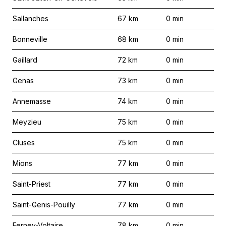
Sallanches
67
km
0
min
Bonneville
68
km
0
min
Gaillard
72
km
0
min
Genas
73
km
0
min
Annemasse
74
km
0
min
Meyzieu
75
km
0
min
Cluses
75
km
0
min
Mions
77
km
0
min
Saint-Priest
77
km
0
min
Saint-Genis-Pouilly
77
km
0
min
Ferney-Voltaire
78
km
0
min