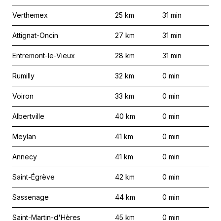
Verthemex
25
km
31
min
Attignat-Oncin
27
km
31
min
Entremont-le-Vieux
28
km
31
min
Rumilly
32
km
0
min
Voiron
33
km
0
min
Albertville
40
km
0
min
Meylan
41
km
0
min
Annecy
41
km
0
min
Saint-Égrève
42
km
0
min
Sassenage
44
km
0
min
Saint-Martin-d'Hères
45
km
0
min