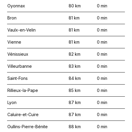
Oyonnax
80
km
0
min
Bron
81
km
0
min
Vaulx-en-Velin
81
km
0
min
Vienne
81
km
0
min
Vénissieux
82
km
0
min
Villeurbanne
83
km
0
min
Saint-Fons
84
km
0
min
Rillieux-la-Pape
85
km
0
min
Lyon
87
km
0
min
Caluire-et-Cuire
87
km
0
min
Oullins-Pierre-Bénite
88
km
0
min