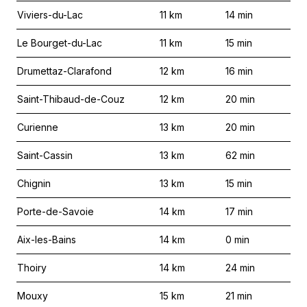
Viviers-du-Lac
11
km
14
min
Le Bourget-du-Lac
11
km
15
min
Drumettaz-Clarafond
12
km
16
min
Saint-Thibaud-de-Couz
12
km
20
min
Curienne
13
km
20
min
Saint-Cassin
13
km
62
min
Chignin
13
km
15
min
Porte-de-Savoie
14
km
17
min
Aix-les-Bains
14
km
0
min
Thoiry
14
km
24
min
Mouxy
15
km
21
min