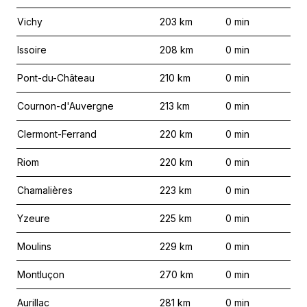
Vichy
203
km
0
min
Issoire
208
km
0
min
Pont-du-Château
210
km
0
min
Cournon-d'Auvergne
213
km
0
min
Clermont-Ferrand
220
km
0
min
Riom
220
km
0
min
Chamalières
223
km
0
min
Yzeure
225
km
0
min
Moulins
229
km
0
min
Montluçon
270
km
0
min
Aurillac
281
km
0
min