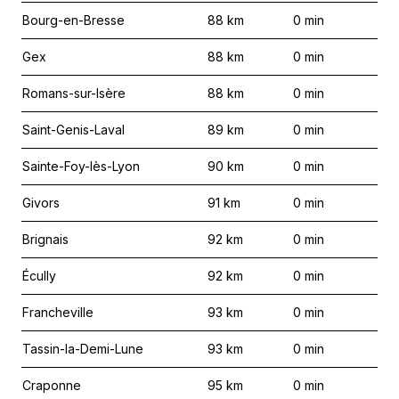
Bourg-en-Bresse
88
km
0
min
Gex
88
km
0
min
Romans-sur-Isère
88
km
0
min
Saint-Genis-Laval
89
km
0
min
Sainte-Foy-lès-Lyon
90
km
0
min
Givors
91
km
0
min
Brignais
92
km
0
min
Écully
92
km
0
min
Francheville
93
km
0
min
Tassin-la-Demi-Lune
93
km
0
min
Craponne
95
km
0
min