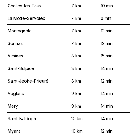
Challes-les-Eaux
7
km
10
min
La Motte-Servolex
7
km
0
min
Montagnole
7
km
12
min
Sonnaz
7
km
12
min
Vimines
8
km
15
min
Saint-Sulpice
8
km
14
min
Saint-Jeoire-Prieuré
8
km
12
min
Voglans
9
km
14
min
Méry
9
km
14
min
Saint-Baldoph
10
km
14
min
Myans
10
km
12
min