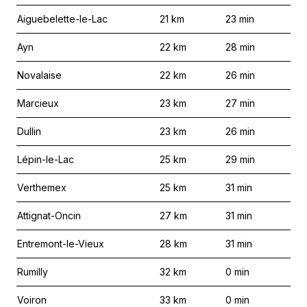
Aiguebelette-le-Lac
21
km
23
min
Ayn
22
km
28
min
Novalaise
22
km
26
min
Marcieux
23
km
27
min
Dullin
23
km
26
min
Lépin-le-Lac
25
km
29
min
Verthemex
25
km
31
min
Attignat-Oncin
27
km
31
min
Entremont-le-Vieux
28
km
31
min
Rumilly
32
km
0
min
Voiron
33
km
0
min