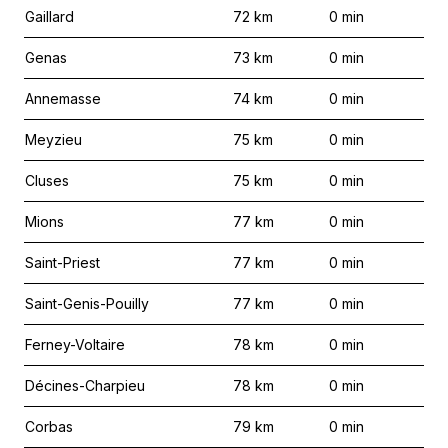
Gaillard
72
km
0
min
Genas
73
km
0
min
Annemasse
74
km
0
min
Meyzieu
75
km
0
min
Cluses
75
km
0
min
Mions
77
km
0
min
Saint-Priest
77
km
0
min
Saint-Genis-Pouilly
77
km
0
min
Ferney-Voltaire
78
km
0
min
Décines-Charpieu
78
km
0
min
Corbas
79
km
0
min