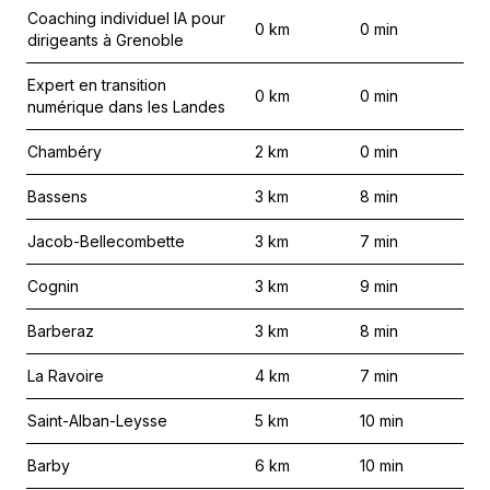
Coaching individuel IA pour
0
km
0
min
dirigeants à Grenoble
Expert en transition
0
km
0
min
numérique dans les Landes
Chambéry
2
km
0
min
Bassens
3
km
8
min
Jacob-Bellecombette
3
km
7
min
Cognin
3
km
9
min
Barberaz
3
km
8
min
La Ravoire
4
km
7
min
Saint-Alban-Leysse
5
km
10
min
Barby
6
km
10
min