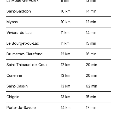
La Motte-Servolex
9
km
13
min
Saint-Baldoph
10
km
14
min
Myans
10
km
12
min
Viviers-du-Lac
11
km
14
min
Le Bourget-du-Lac
11
km
15
min
Drumettaz-Clarafond
12
km
16
min
Saint-Thibaud-de-Couz
12
km
20
min
Curienne
13
km
20
min
Saint-Cassin
13
km
62
min
Chignin
13
km
15
min
Porte-de-Savoie
14
km
17
min