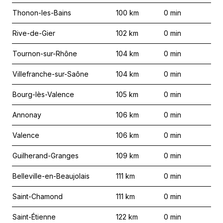
Thonon-les-Bains
100
km
0
min
Rive-de-Gier
102
km
0
min
Tournon-sur-Rhône
104
km
0
min
Villefranche-sur-Saône
104
km
0
min
Bourg-lès-Valence
105
km
0
min
Annonay
106
km
0
min
Valence
106
km
0
min
Guilherand-Granges
109
km
0
min
Belleville-en-Beaujolais
111
km
0
min
Saint-Chamond
111
km
0
min
Saint-Étienne
122
km
0
min