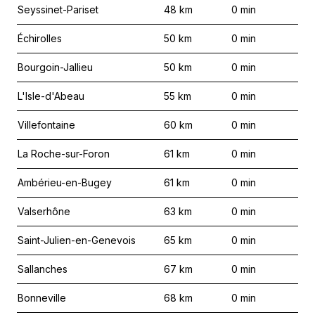
Seyssinet-Pariset
48
km
0
min
Échirolles
50
km
0
min
Bourgoin-Jallieu
50
km
0
min
L'Isle-d'Abeau
55
km
0
min
Villefontaine
60
km
0
min
La Roche-sur-Foron
61
km
0
min
Ambérieu-en-Bugey
61
km
0
min
Valserhône
63
km
0
min
Saint-Julien-en-Genevois
65
km
0
min
Sallanches
67
km
0
min
Bonneville
68
km
0
min