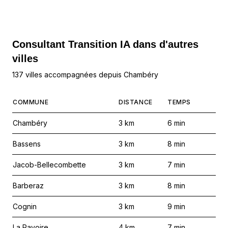
Consultant Transition IA dans d'autres
villes
137 villes accompagnées depuis Chambéry
COMMUNE
DISTANCE
TEMPS
Chambéry
3
km
6
min
Bassens
3
km
8
min
Jacob-Bellecombette
3
km
7
min
Barberaz
3
km
8
min
Cognin
3
km
9
min
La Ravoire
4
km
7
min