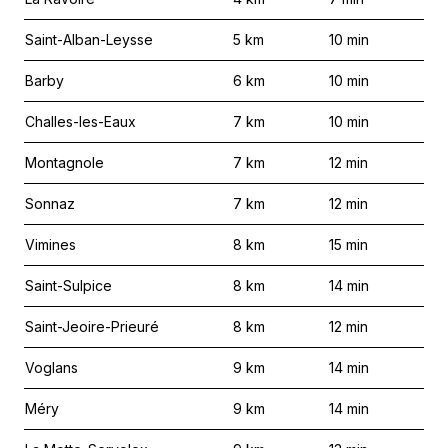
Saint-Alban-Leysse
5
km
10
min
Barby
6
km
10
min
Challes-les-Eaux
7
km
10
min
Montagnole
7
km
12
min
Sonnaz
7
km
12
min
Vimines
8
km
15
min
Saint-Sulpice
8
km
14
min
Saint-Jeoire-Prieuré
8
km
12
min
Voglans
9
km
14
min
Méry
9
km
14
min