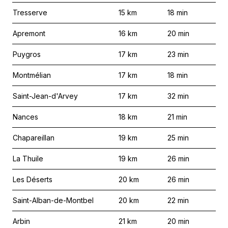
Tresserve
15
km
18
min
Apremont
16
km
20
min
Puygros
17
km
23
min
Montmélian
17
km
18
min
Saint-Jean-d'Arvey
17
km
32
min
Nances
18
km
21
min
Chapareillan
19
km
25
min
La Thuile
19
km
26
min
Les Déserts
20
km
26
min
Saint-Alban-de-Montbel
20
km
22
min
Arbin
21
km
20
min