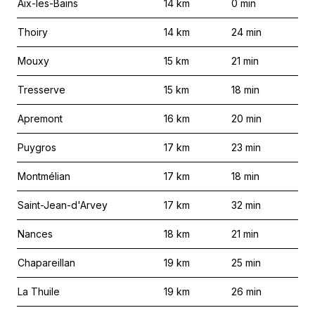
Aix-les-Bains
14
km
0
min
Thoiry
14
km
24
min
Mouxy
15
km
21
min
Tresserve
15
km
18
min
Apremont
16
km
20
min
Puygros
17
km
23
min
Montmélian
17
km
18
min
Saint-Jean-d'Arvey
17
km
32
min
Nances
18
km
21
min
Chapareillan
19
km
25
min
La Thuile
19
km
26
min