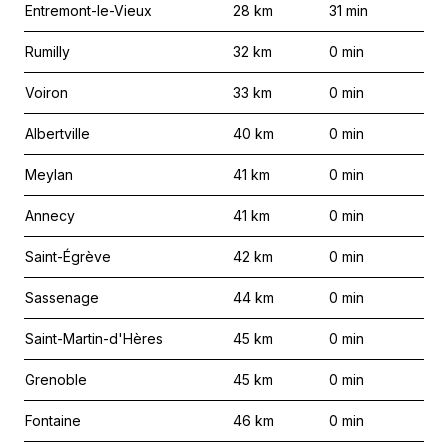
Entremont-le-Vieux
28
km
31
min
Rumilly
32
km
0
min
Voiron
33
km
0
min
Albertville
40
km
0
min
Meylan
41
km
0
min
Annecy
41
km
0
min
Saint-Égrève
42
km
0
min
Sassenage
44
km
0
min
Saint-Martin-d'Hères
45
km
0
min
Grenoble
45
km
0
min
Fontaine
46
km
0
min