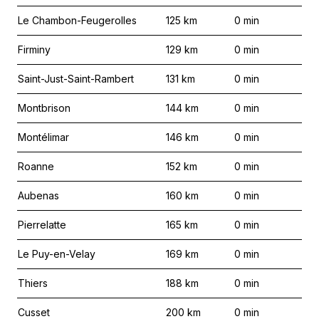
Le Chambon-Feugerolles
125
km
0
min
Firminy
129
km
0
min
Saint-Just-Saint-Rambert
131
km
0
min
Montbrison
144
km
0
min
Montélimar
146
km
0
min
Roanne
152
km
0
min
Aubenas
160
km
0
min
Pierrelatte
165
km
0
min
Le Puy-en-Velay
169
km
0
min
Thiers
188
km
0
min
Cusset
200
km
0
min