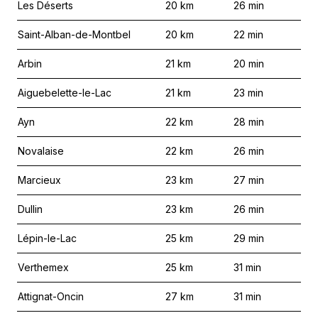
Les Déserts
20
km
26
min
Saint-Alban-de-Montbel
20
km
22
min
Arbin
21
km
20
min
Aiguebelette-le-Lac
21
km
23
min
Ayn
22
km
28
min
Novalaise
22
km
26
min
Marcieux
23
km
27
min
Dullin
23
km
26
min
Lépin-le-Lac
25
km
29
min
Verthemex
25
km
31
min
Attignat-Oncin
27
km
31
min