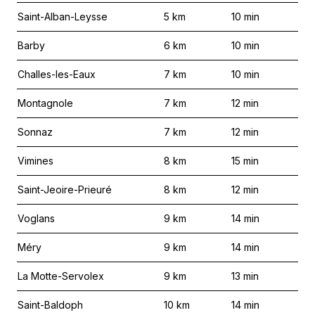
Saint-Alban-Leysse
5
km
10
min
Barby
6
km
10
min
Challes-les-Eaux
7
km
10
min
Montagnole
7
km
12
min
Sonnaz
7
km
12
min
Vimines
8
km
15
min
Saint-Jeoire-Prieuré
8
km
12
min
Voglans
9
km
14
min
Méry
9
km
14
min
La Motte-Servolex
9
km
13
min
Saint-Baldoph
10
km
14
min