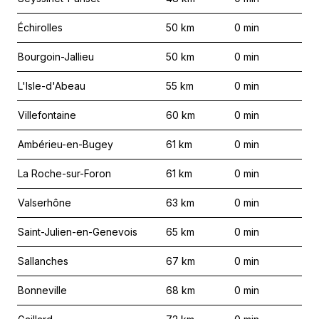
Échirolles
50
km
0
min
Bourgoin-Jallieu
50
km
0
min
L'Isle-d'Abeau
55
km
0
min
Villefontaine
60
km
0
min
Ambérieu-en-Bugey
61
km
0
min
La Roche-sur-Foron
61
km
0
min
Valserhône
63
km
0
min
Saint-Julien-en-Genevois
65
km
0
min
Sallanches
67
km
0
min
Bonneville
68
km
0
min