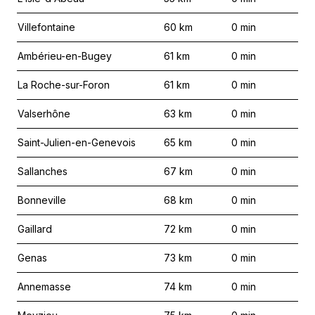
Villefontaine
60
km
0
min
Ambérieu-en-Bugey
61
km
0
min
La Roche-sur-Foron
61
km
0
min
Valserhône
63
km
0
min
Saint-Julien-en-Genevois
65
km
0
min
Sallanches
67
km
0
min
Bonneville
68
km
0
min
Gaillard
72
km
0
min
Genas
73
km
0
min
Annemasse
74
km
0
min