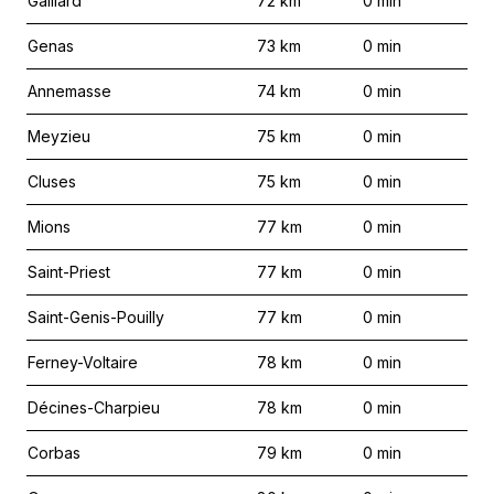
Gaillard
72
km
0
min
Genas
73
km
0
min
Annemasse
74
km
0
min
Meyzieu
75
km
0
min
Cluses
75
km
0
min
Mions
77
km
0
min
Saint-Priest
77
km
0
min
Saint-Genis-Pouilly
77
km
0
min
Ferney-Voltaire
78
km
0
min
Décines-Charpieu
78
km
0
min
Corbas
79
km
0
min