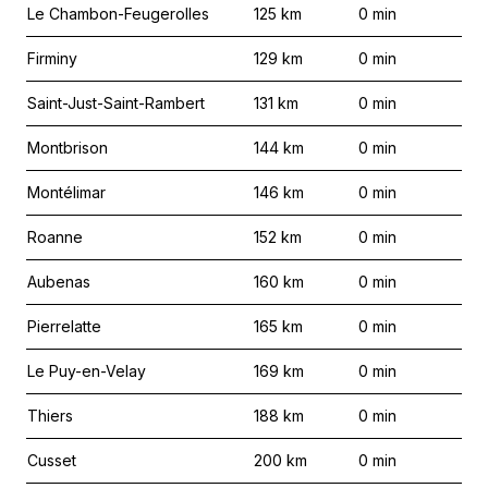
Le Chambon-Feugerolles
125
km
0
min
Firminy
129
km
0
min
Saint-Just-Saint-Rambert
131
km
0
min
Montbrison
144
km
0
min
Montélimar
146
km
0
min
Roanne
152
km
0
min
Aubenas
160
km
0
min
Pierrelatte
165
km
0
min
Le Puy-en-Velay
169
km
0
min
Thiers
188
km
0
min
Cusset
200
km
0
min