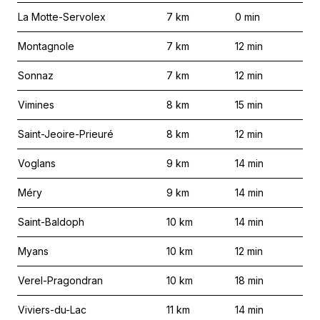
La Motte-Servolex
7
km
0
min
Montagnole
7
km
12
min
Sonnaz
7
km
12
min
Vimines
8
km
15
min
Saint-Jeoire-Prieuré
8
km
12
min
Voglans
9
km
14
min
Méry
9
km
14
min
Saint-Baldoph
10
km
14
min
Myans
10
km
12
min
Verel-Pragondran
10
km
18
min
Viviers-du-Lac
11
km
14
min