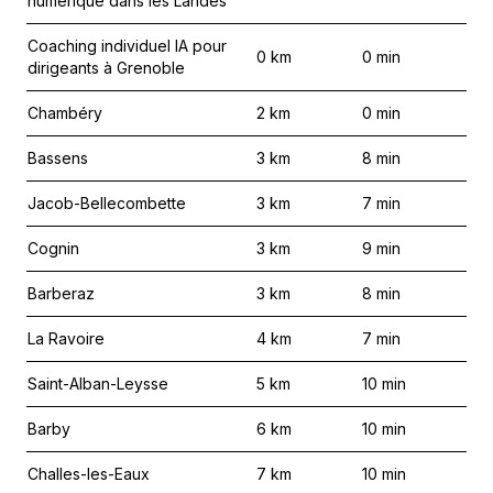
numérique dans les Landes
Coaching individuel IA pour
0
km
0
min
dirigeants à Grenoble
Chambéry
2
km
0
min
Bassens
3
km
8
min
Jacob-Bellecombette
3
km
7
min
Cognin
3
km
9
min
Barberaz
3
km
8
min
La Ravoire
4
km
7
min
Saint-Alban-Leysse
5
km
10
min
Barby
6
km
10
min
Challes-les-Eaux
7
km
10
min