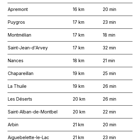
Apremont
16
km
20
min
Puygros
17
km
23
min
Montmélian
17
km
18
min
Saint-Jean-d'Arvey
17
km
32
min
Nances
18
km
21
min
Chapareillan
19
km
25
min
La Thuile
19
km
26
min
Les Déserts
20
km
26
min
Saint-Alban-de-Montbel
20
km
22
min
Arbin
21
km
20
min
Aiguebelette-le-Lac
21
km
23
min