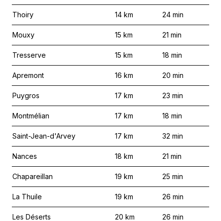
Thoiry
14
km
24
min
Mouxy
15
km
21
min
Tresserve
15
km
18
min
Apremont
16
km
20
min
Puygros
17
km
23
min
Montmélian
17
km
18
min
Saint-Jean-d'Arvey
17
km
32
min
Nances
18
km
21
min
Chapareillan
19
km
25
min
La Thuile
19
km
26
min
Les Déserts
20
km
26
min