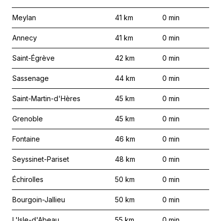
Meylan
41
km
0
min
Annecy
41
km
0
min
Saint-Égrève
42
km
0
min
Sassenage
44
km
0
min
Saint-Martin-d'Hères
45
km
0
min
Grenoble
45
km
0
min
Fontaine
46
km
0
min
Seyssinet-Pariset
48
km
0
min
Échirolles
50
km
0
min
Bourgoin-Jallieu
50
km
0
min
L'Isle-d'Abeau
55
km
0
min