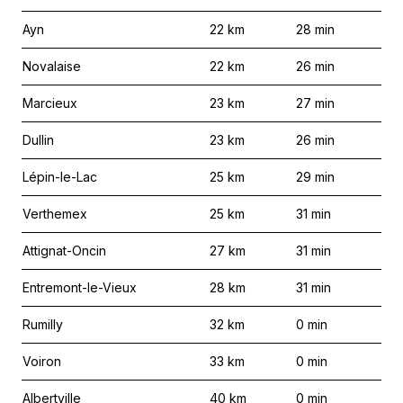
Ayn
22
km
28
min
Novalaise
22
km
26
min
Marcieux
23
km
27
min
Dullin
23
km
26
min
Lépin-le-Lac
25
km
29
min
Verthemex
25
km
31
min
Attignat-Oncin
27
km
31
min
Entremont-le-Vieux
28
km
31
min
Rumilly
32
km
0
min
Voiron
33
km
0
min
Albertville
40
km
0
min