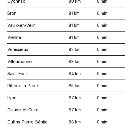
Oyonnax
80
km
0
min
Bron
81
km
0
min
Vaulx-en-Velin
81
km
0
min
Vienne
81
km
0
min
Vénissieux
82
km
0
min
Villeurbanne
83
km
0
min
Saint-Fons
84
km
0
min
Rillieux-la-Pape
85
km
0
min
Lyon
87
km
0
min
Caluire-et-Cuire
87
km
0
min
Oullins-Pierre-Bénite
88
km
0
min