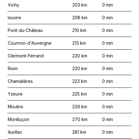
Vichy
203
km
0
min
Issoire
208
km
0
min
Pont-du-Château
210
km
0
min
Cournon-d'Auvergne
213
km
0
min
Clermont-Ferrand
220
km
0
min
Riom
220
km
0
min
Chamalières
223
km
0
min
Yzeure
225
km
0
min
Moulins
229
km
0
min
Montluçon
270
km
0
min
Aurillac
281
km
0
min