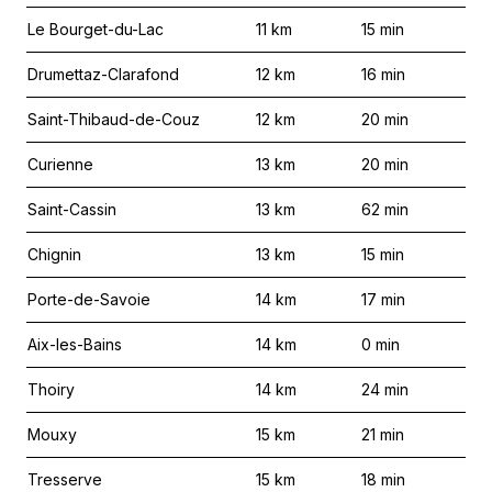
Le Bourget-du-Lac
11
km
15
min
Drumettaz-Clarafond
12
km
16
min
Saint-Thibaud-de-Couz
12
km
20
min
Curienne
13
km
20
min
Saint-Cassin
13
km
62
min
Chignin
13
km
15
min
Porte-de-Savoie
14
km
17
min
Aix-les-Bains
14
km
0
min
Thoiry
14
km
24
min
Mouxy
15
km
21
min
Tresserve
15
km
18
min