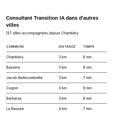
Consultant Transition IA dans d'autres
villes
137 villes accompagnées depuis Chambéry
COMMUNE
DISTANCE
TEMPS
Chambéry
3
km
6
min
Bassens
3
km
8
min
Jacob-Bellecombette
3
km
7
min
Cognin
3
km
9
min
Barberaz
3
km
8
min
La Ravoire
4
km
7
min