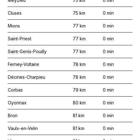
Meyzieu
75
km
0
min
Cluses
75
km
0
min
Mions
77
km
0
min
Saint-Priest
77
km
0
min
Saint-Genis-Pouilly
77
km
0
min
Ferney-Voltaire
78
km
0
min
Décines-Charpieu
78
km
0
min
Corbas
79
km
0
min
Oyonnax
80
km
0
min
Bron
81
km
0
min
Vaulx-en-Velin
81
km
0
min