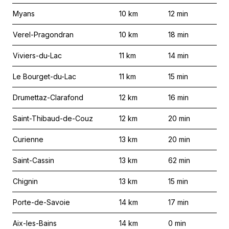
Myans
10
km
12
min
Verel-Pragondran
10
km
18
min
Viviers-du-Lac
11
km
14
min
Le Bourget-du-Lac
11
km
15
min
Drumettaz-Clarafond
12
km
16
min
Saint-Thibaud-de-Couz
12
km
20
min
Curienne
13
km
20
min
Saint-Cassin
13
km
62
min
Chignin
13
km
15
min
Porte-de-Savoie
14
km
17
min
Aix-les-Bains
14
km
0
min