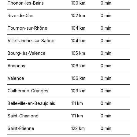
Thonon-les-Bains
100
km
0
min
Rive-de-Gier
102
km
0
min
Tournon-sur-Rhône
104
km
0
min
Villefranche-sur-Saône
104
km
0
min
Bourg-lès-Valence
105
km
0
min
Annonay
106
km
0
min
Valence
106
km
0
min
Guilherand-Granges
109
km
0
min
Belleville-en-Beaujolais
111
km
0
min
Saint-Chamond
111
km
0
min
Saint-Étienne
122
km
0
min