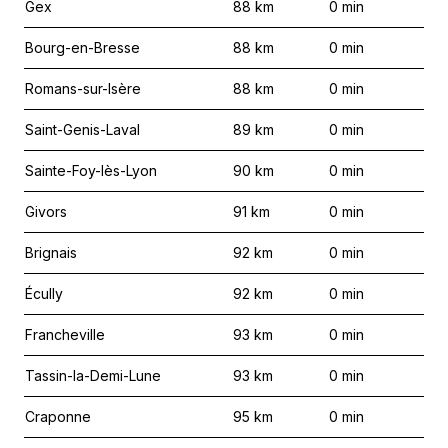
Gex
88
km
0
min
Bourg-en-Bresse
88
km
0
min
Romans-sur-Isère
88
km
0
min
Saint-Genis-Laval
89
km
0
min
Sainte-Foy-lès-Lyon
90
km
0
min
Givors
91
km
0
min
Brignais
92
km
0
min
Écully
92
km
0
min
Francheville
93
km
0
min
Tassin-la-Demi-Lune
93
km
0
min
Craponne
95
km
0
min