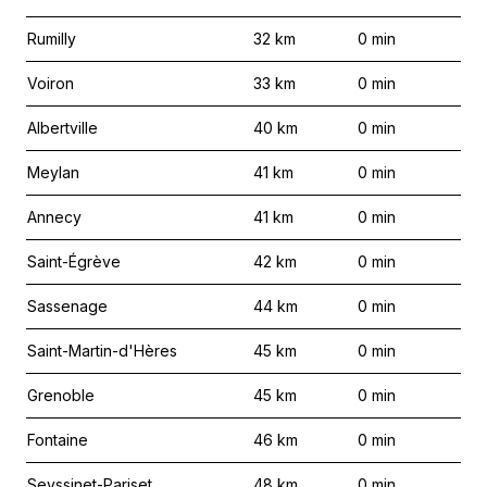
Rumilly
32
km
0
min
Voiron
33
km
0
min
Albertville
40
km
0
min
Meylan
41
km
0
min
Annecy
41
km
0
min
Saint-Égrève
42
km
0
min
Sassenage
44
km
0
min
Saint-Martin-d'Hères
45
km
0
min
Grenoble
45
km
0
min
Fontaine
46
km
0
min
Seyssinet-Pariset
48
km
0
min