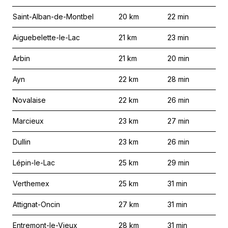
Saint-Alban-de-Montbel
20
km
22
min
Aiguebelette-le-Lac
21
km
23
min
Arbin
21
km
20
min
Ayn
22
km
28
min
Novalaise
22
km
26
min
Marcieux
23
km
27
min
Dullin
23
km
26
min
Lépin-le-Lac
25
km
29
min
Verthemex
25
km
31
min
Attignat-Oncin
27
km
31
min
Entremont-le-Vieux
28
km
31
min