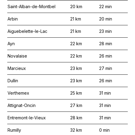
Saint-Alban-de-Montbel
20
km
22
min
Arbin
21
km
20
min
Aiguebelette-le-Lac
21
km
23
min
Ayn
22
km
28
min
Novalaise
22
km
26
min
Marcieux
23
km
27
min
Dullin
23
km
26
min
Verthemex
25
km
31
min
Attignat-Oncin
27
km
31
min
Entremont-le-Vieux
28
km
31
min
Rumilly
32
km
0
min