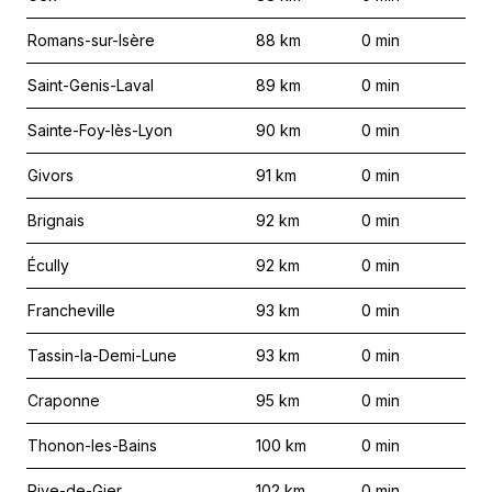
Romans-sur-Isère
88
km
0
min
Saint-Genis-Laval
89
km
0
min
Sainte-Foy-lès-Lyon
90
km
0
min
Givors
91
km
0
min
Brignais
92
km
0
min
Écully
92
km
0
min
Francheville
93
km
0
min
Tassin-la-Demi-Lune
93
km
0
min
Craponne
95
km
0
min
Thonon-les-Bains
100
km
0
min
Rive-de-Gier
102
km
0
min