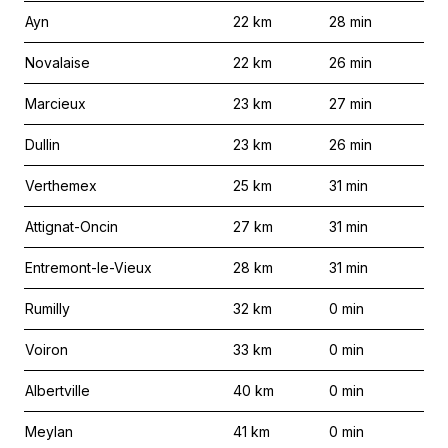
Ayn
22
km
28
min
Novalaise
22
km
26
min
Marcieux
23
km
27
min
Dullin
23
km
26
min
Verthemex
25
km
31
min
Attignat-Oncin
27
km
31
min
Entremont-le-Vieux
28
km
31
min
Rumilly
32
km
0
min
Voiron
33
km
0
min
Albertville
40
km
0
min
Meylan
41
km
0
min