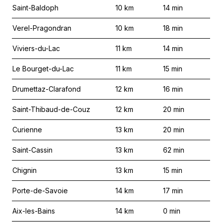
Saint-Baldoph
10
km
14
min
Verel-Pragondran
10
km
18
min
Viviers-du-Lac
11
km
14
min
Le Bourget-du-Lac
11
km
15
min
Drumettaz-Clarafond
12
km
16
min
Saint-Thibaud-de-Couz
12
km
20
min
Curienne
13
km
20
min
Saint-Cassin
13
km
62
min
Chignin
13
km
15
min
Porte-de-Savoie
14
km
17
min
Aix-les-Bains
14
km
0
min