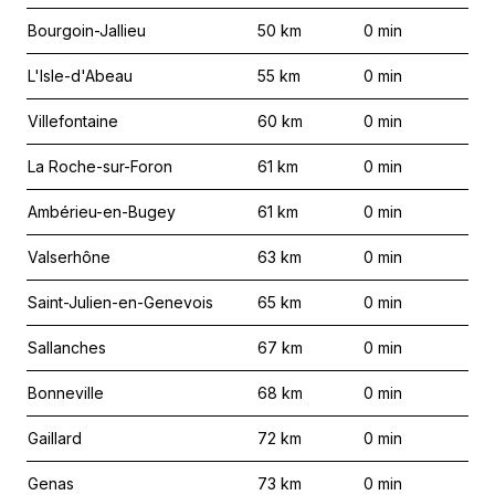
Bourgoin-Jallieu
50
km
0
min
L'Isle-d'Abeau
55
km
0
min
Villefontaine
60
km
0
min
La Roche-sur-Foron
61
km
0
min
Ambérieu-en-Bugey
61
km
0
min
Valserhône
63
km
0
min
Saint-Julien-en-Genevois
65
km
0
min
Sallanches
67
km
0
min
Bonneville
68
km
0
min
Gaillard
72
km
0
min
Genas
73
km
0
min