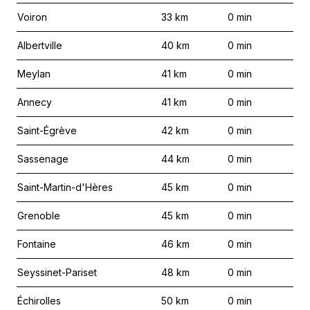
Voiron
33
km
0
min
Albertville
40
km
0
min
Meylan
41
km
0
min
Annecy
41
km
0
min
Saint-Égrève
42
km
0
min
Sassenage
44
km
0
min
Saint-Martin-d'Hères
45
km
0
min
Grenoble
45
km
0
min
Fontaine
46
km
0
min
Seyssinet-Pariset
48
km
0
min
Échirolles
50
km
0
min