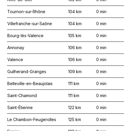
Tournon-sur-Rhône
104
km
0
min
Villefranche-sur-Saône
104
km
0
min
Bourg-lès-Valence
105
km
0
min
Annonay
106
km
0
min
Valence
106
km
0
min
Guilherand-Granges
109
km
0
min
Belleville-en-Beaujolais
111
km
0
min
Saint-Chamond
111
km
0
min
Saint-Étienne
122
km
0
min
Le Chambon-Feugerolles
125
km
0
min