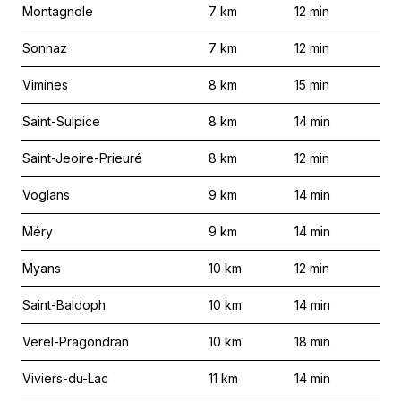
Montagnole
7
km
12
min
Sonnaz
7
km
12
min
Vimines
8
km
15
min
Saint-Sulpice
8
km
14
min
Saint-Jeoire-Prieuré
8
km
12
min
Voglans
9
km
14
min
Méry
9
km
14
min
Myans
10
km
12
min
Saint-Baldoph
10
km
14
min
Verel-Pragondran
10
km
18
min
Viviers-du-Lac
11
km
14
min