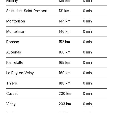
Firminy
129
km
0
min
Saint-Just-Saint-Rambert
131
km
0
min
Montbrison
144
km
0
min
Montélimar
146
km
0
min
Roanne
152
km
0
min
Aubenas
160
km
0
min
Pierrelatte
165
km
0
min
Le Puy-en-Velay
169
km
0
min
Thiers
188
km
0
min
Cusset
200
km
0
min
Vichy
203
km
0
min