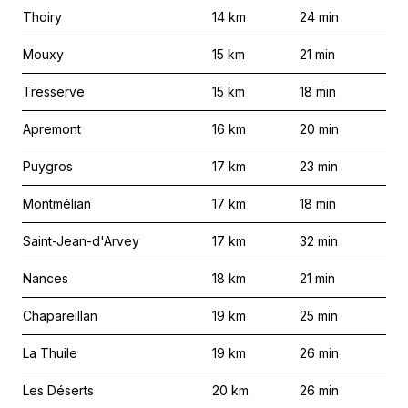
Thoiry
14
km
24
min
Mouxy
15
km
21
min
Tresserve
15
km
18
min
Apremont
16
km
20
min
Puygros
17
km
23
min
Montmélian
17
km
18
min
Saint-Jean-d'Arvey
17
km
32
min
Nances
18
km
21
min
Chapareillan
19
km
25
min
La Thuile
19
km
26
min
Les Déserts
20
km
26
min