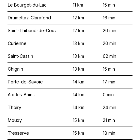
Le Bourget-du-Lac
11
km
15
min
Drumettaz-Clarafond
12
km
16
min
Saint-Thibaud-de-Couz
12
km
20
min
Curienne
13
km
20
min
Saint-Cassin
13
km
62
min
Chignin
13
km
15
min
Porte-de-Savoie
14
km
17
min
Aix-les-Bains
14
km
0
min
Thoiry
14
km
24
min
Mouxy
15
km
21
min
Tresserve
15
km
18
min