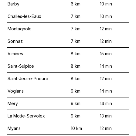
Barby
6
km
10
min
Challes-les-Eaux
7
km
10
min
Montagnole
7
km
12
min
Sonnaz
7
km
12
min
Vimines
8
km
15
min
Saint-Sulpice
8
km
14
min
Saint-Jeoire-Prieuré
8
km
12
min
Voglans
9
km
14
min
Méry
9
km
14
min
La Motte-Servolex
9
km
13
min
Myans
10
km
12
min