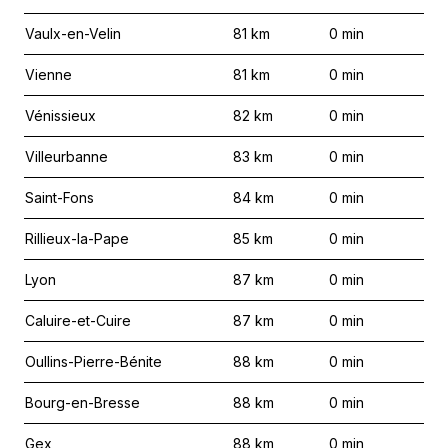
Vaulx-en-Velin
81
km
0
min
Vienne
81
km
0
min
Vénissieux
82
km
0
min
Villeurbanne
83
km
0
min
Saint-Fons
84
km
0
min
Rillieux-la-Pape
85
km
0
min
Lyon
87
km
0
min
Caluire-et-Cuire
87
km
0
min
Oullins-Pierre-Bénite
88
km
0
min
Bourg-en-Bresse
88
km
0
min
Gex
88
km
0
min