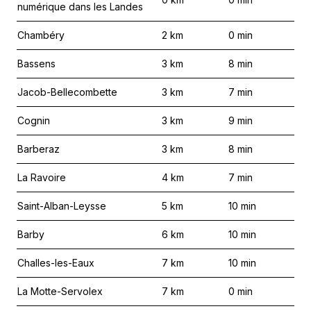
numérique dans les Landes
Chambéry
2
km
0
min
Bassens
3
km
8
min
Jacob-Bellecombette
3
km
7
min
Cognin
3
km
9
min
Barberaz
3
km
8
min
La Ravoire
4
km
7
min
Saint-Alban-Leysse
5
km
10
min
Barby
6
km
10
min
Challes-les-Eaux
7
km
10
min
La Motte-Servolex
7
km
0
min