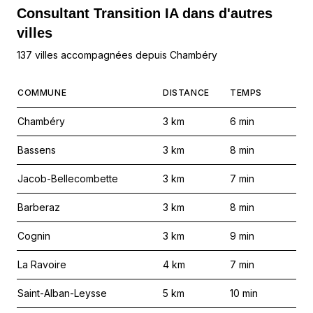
Consultant Transition IA dans d'autres
villes
137 villes accompagnées depuis Chambéry
COMMUNE
DISTANCE
TEMPS
Chambéry
3
km
6
min
Bassens
3
km
8
min
Jacob-Bellecombette
3
km
7
min
Barberaz
3
km
8
min
Cognin
3
km
9
min
La Ravoire
4
km
7
min
Saint-Alban-Leysse
5
km
10
min