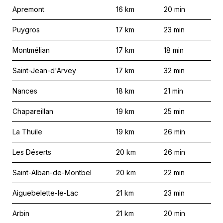
Apremont
16
km
20
min
Puygros
17
km
23
min
Montmélian
17
km
18
min
Saint-Jean-d'Arvey
17
km
32
min
Nances
18
km
21
min
Chapareillan
19
km
25
min
La Thuile
19
km
26
min
Les Déserts
20
km
26
min
Saint-Alban-de-Montbel
20
km
22
min
Aiguebelette-le-Lac
21
km
23
min
Arbin
21
km
20
min