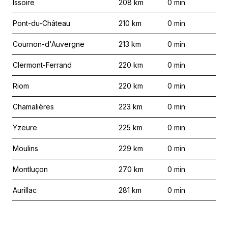
Issoire
208
km
0
min
Pont-du-Château
210
km
0
min
Cournon-d'Auvergne
213
km
0
min
Clermont-Ferrand
220
km
0
min
Riom
220
km
0
min
Chamalières
223
km
0
min
Yzeure
225
km
0
min
Moulins
229
km
0
min
Montluçon
270
km
0
min
Aurillac
281
km
0
min