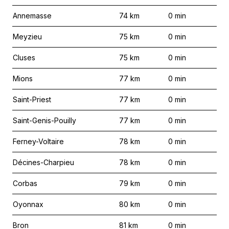
Annemasse
74
km
0
min
Meyzieu
75
km
0
min
Cluses
75
km
0
min
Mions
77
km
0
min
Saint-Priest
77
km
0
min
Saint-Genis-Pouilly
77
km
0
min
Ferney-Voltaire
78
km
0
min
Décines-Charpieu
78
km
0
min
Corbas
79
km
0
min
Oyonnax
80
km
0
min
Bron
81
km
0
min