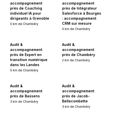
accompagnement
accompagnement
près de Coaching
près de Intégrateur
individuel IA pour
Salesforce à Bourges
dirigeants à Grenoble
: accompagnement
CRM sur mesure
0
km de
Chambéry
0
km de
Chambéry
Audit &
Audit &
accompagnement
accompagnement
près de Expert en
près de Chambéry
transition numérique
2
km de
Chambéry
dans les Landes
0
km de
Chambéry
Audit &
Audit &
accompagnement
accompagnement
près de Bassens
près de Jacob-
Bellecombette
3
km de
Chambéry
3
km de
Chambéry