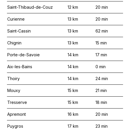
Saint-Thibaud-de-Couz
12
km
20
min
Curienne
13
km
20
min
Saint-Cassin
13
km
62
min
Chignin
13
km
15
min
Porte-de-Savoie
14
km
17
min
Aix-les-Bains
14
km
0
min
Thoiry
14
km
24
min
Mouxy
15
km
21
min
Tresserve
15
km
18
min
Apremont
16
km
20
min
Puygros
17
km
23
min