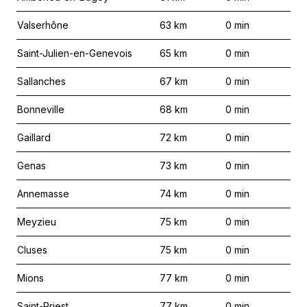
Valserhône
63
km
0
min
Saint-Julien-en-Genevois
65
km
0
min
Sallanches
67
km
0
min
Bonneville
68
km
0
min
Gaillard
72
km
0
min
Genas
73
km
0
min
Annemasse
74
km
0
min
Meyzieu
75
km
0
min
Cluses
75
km
0
min
Mions
77
km
0
min
Saint-Priest
77
km
0
min