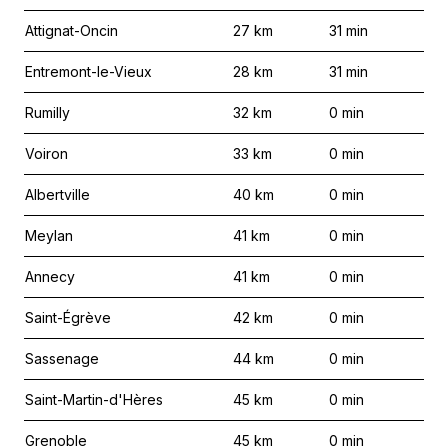
Attignat-Oncin
27
km
31
min
Entremont-le-Vieux
28
km
31
min
Rumilly
32
km
0
min
Voiron
33
km
0
min
Albertville
40
km
0
min
Meylan
41
km
0
min
Annecy
41
km
0
min
Saint-Égrève
42
km
0
min
Sassenage
44
km
0
min
Saint-Martin-d'Hères
45
km
0
min
Grenoble
45
km
0
min