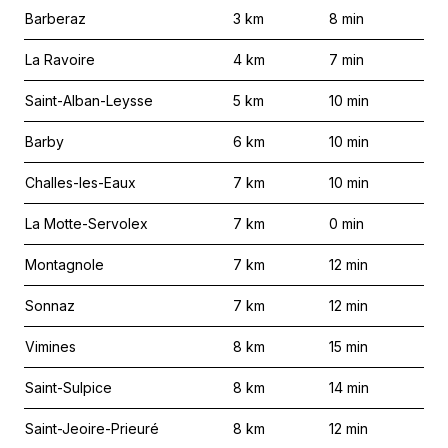
Barberaz
3
km
8
min
La Ravoire
4
km
7
min
Saint-Alban-Leysse
5
km
10
min
Barby
6
km
10
min
Challes-les-Eaux
7
km
10
min
La Motte-Servolex
7
km
0
min
Montagnole
7
km
12
min
Sonnaz
7
km
12
min
Vimines
8
km
15
min
Saint-Sulpice
8
km
14
min
Saint-Jeoire-Prieuré
8
km
12
min