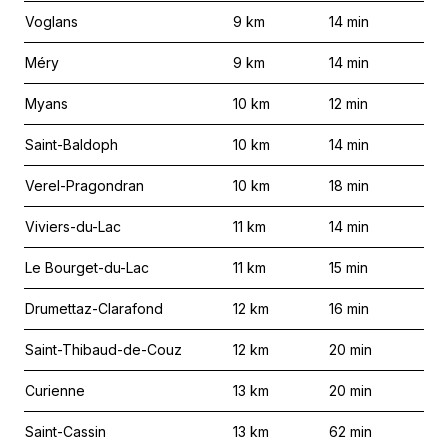
Voglans
9
km
14
min
Méry
9
km
14
min
Myans
10
km
12
min
Saint-Baldoph
10
km
14
min
Verel-Pragondran
10
km
18
min
Viviers-du-Lac
11
km
14
min
Le Bourget-du-Lac
11
km
15
min
Drumettaz-Clarafond
12
km
16
min
Saint-Thibaud-de-Couz
12
km
20
min
Curienne
13
km
20
min
Saint-Cassin
13
km
62
min