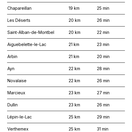
Chapareillan
19
km
25
min
Les Déserts
20
km
26
min
Saint-Alban-de-Montbel
20
km
22
min
Aiguebelette-le-Lac
21
km
23
min
Arbin
21
km
20
min
Ayn
22
km
28
min
Novalaise
22
km
26
min
Marcieux
23
km
27
min
Dullin
23
km
26
min
Lépin-le-Lac
25
km
29
min
Verthemex
25
km
31
min