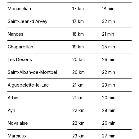
Montmélian
17
km
18
min
Saint-Jean-d'Arvey
17
km
32
min
Nances
18
km
21
min
Chapareillan
19
km
25
min
Les Déserts
20
km
26
min
Saint-Alban-de-Montbel
20
km
22
min
Aiguebelette-le-Lac
21
km
23
min
Arbin
21
km
20
min
Ayn
22
km
28
min
Novalaise
22
km
26
min
Marcieux
23
km
27
min