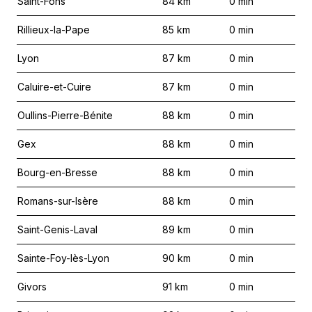
Saint-Fons
84
km
0
min
Rillieux-la-Pape
85
km
0
min
Lyon
87
km
0
min
Caluire-et-Cuire
87
km
0
min
Oullins-Pierre-Bénite
88
km
0
min
Gex
88
km
0
min
Bourg-en-Bresse
88
km
0
min
Romans-sur-Isère
88
km
0
min
Saint-Genis-Laval
89
km
0
min
Sainte-Foy-lès-Lyon
90
km
0
min
Givors
91
km
0
min