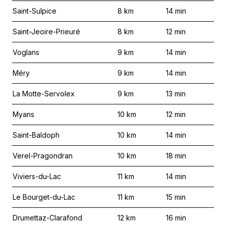
Saint-Sulpice
8
km
14
min
Saint-Jeoire-Prieuré
8
km
12
min
Voglans
9
km
14
min
Méry
9
km
14
min
La Motte-Servolex
9
km
13
min
Myans
10
km
12
min
Saint-Baldoph
10
km
14
min
Verel-Pragondran
10
km
18
min
Viviers-du-Lac
11
km
14
min
Le Bourget-du-Lac
11
km
15
min
Drumettaz-Clarafond
12
km
16
min