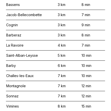
Bassens
3
km
8
min
Jacob-Bellecombette
3
km
7
min
Cognin
3
km
9
min
Barberaz
3
km
8
min
La Ravoire
4
km
7
min
Saint-Alban-Leysse
5
km
10
min
Barby
6
km
10
min
Challes-les-Eaux
7
km
10
min
Montagnole
7
km
12
min
Sonnaz
7
km
12
min
Vimines
8
km
15
min