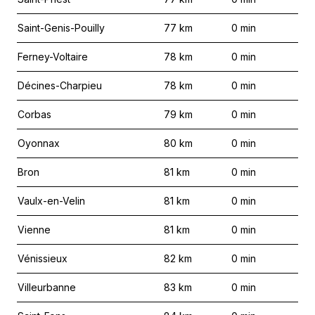
Saint-Genis-Pouilly
77
km
0
min
Ferney-Voltaire
78
km
0
min
Décines-Charpieu
78
km
0
min
Corbas
79
km
0
min
Oyonnax
80
km
0
min
Bron
81
km
0
min
Vaulx-en-Velin
81
km
0
min
Vienne
81
km
0
min
Vénissieux
82
km
0
min
Villeurbanne
83
km
0
min