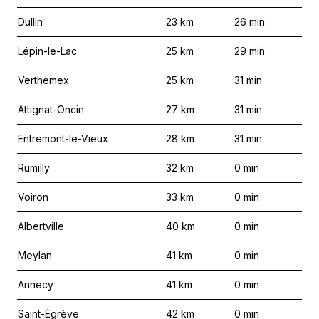
Dullin
23
km
26
min
Lépin-le-Lac
25
km
29
min
Verthemex
25
km
31
min
Attignat-Oncin
27
km
31
min
Entremont-le-Vieux
28
km
31
min
Rumilly
32
km
0
min
Voiron
33
km
0
min
Albertville
40
km
0
min
Meylan
41
km
0
min
Annecy
41
km
0
min
Saint-Égrève
42
km
0
min