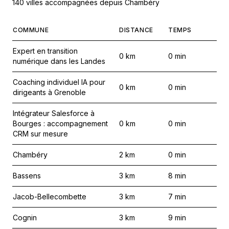
140 villes accompagnées depuis Chambéry
COMMUNE
DISTANCE
TEMPS
Expert en transition
0
km
0
min
numérique dans les Landes
Coaching individuel IA pour
0
km
0
min
dirigeants à Grenoble
Intégrateur Salesforce à
Bourges : accompagnement
0
km
0
min
CRM sur mesure
Chambéry
2
km
0
min
Bassens
3
km
8
min
Jacob-Bellecombette
3
km
7
min
Cognin
3
km
9
min