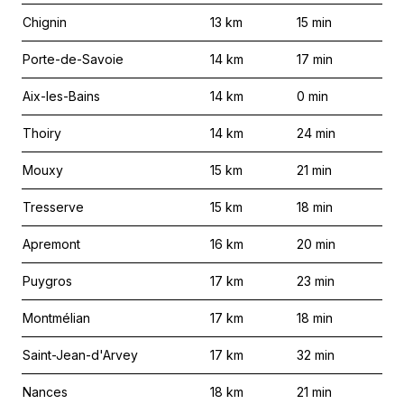
Chignin
13
km
15
min
Porte-de-Savoie
14
km
17
min
Aix-les-Bains
14
km
0
min
Thoiry
14
km
24
min
Mouxy
15
km
21
min
Tresserve
15
km
18
min
Apremont
16
km
20
min
Puygros
17
km
23
min
Montmélian
17
km
18
min
Saint-Jean-d'Arvey
17
km
32
min
Nances
18
km
21
min