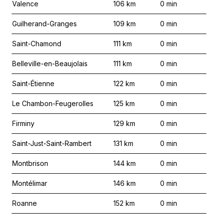
Valence
106
km
0
min
Guilherand-Granges
109
km
0
min
Saint-Chamond
111
km
0
min
Belleville-en-Beaujolais
111
km
0
min
Saint-Étienne
122
km
0
min
Le Chambon-Feugerolles
125
km
0
min
Firminy
129
km
0
min
Saint-Just-Saint-Rambert
131
km
0
min
Montbrison
144
km
0
min
Montélimar
146
km
0
min
Roanne
152
km
0
min