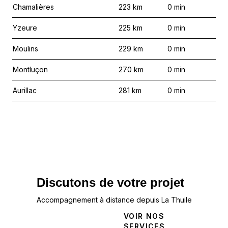
Chamalières
223
km
0
min
Yzeure
225
km
0
min
Moulins
229
km
0
min
Montluçon
270
km
0
min
Aurillac
281
km
0
min
Discutons de votre projet
Accompagnement à distance depuis La Thuile
NOUS
VOIR NOS
CONTACTER
SERVICES