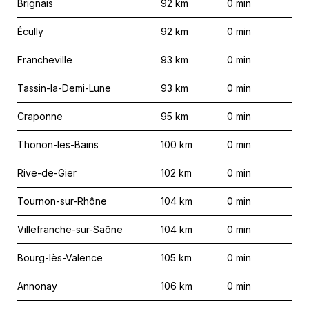
Brignais
92
km
0
min
Écully
92
km
0
min
Francheville
93
km
0
min
Tassin-la-Demi-Lune
93
km
0
min
Craponne
95
km
0
min
Thonon-les-Bains
100
km
0
min
Rive-de-Gier
102
km
0
min
Tournon-sur-Rhône
104
km
0
min
Villefranche-sur-Saône
104
km
0
min
Bourg-lès-Valence
105
km
0
min
Annonay
106
km
0
min