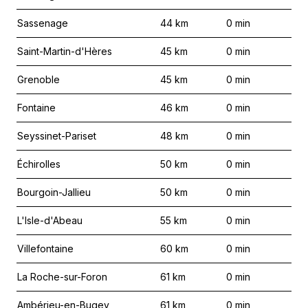
Sassenage
44
km
0
min
Saint-Martin-d'Hères
45
km
0
min
Grenoble
45
km
0
min
Fontaine
46
km
0
min
Seyssinet-Pariset
48
km
0
min
Échirolles
50
km
0
min
Bourgoin-Jallieu
50
km
0
min
L'Isle-d'Abeau
55
km
0
min
Villefontaine
60
km
0
min
La Roche-sur-Foron
61
km
0
min
Ambérieu-en-Bugey
61
km
0
min