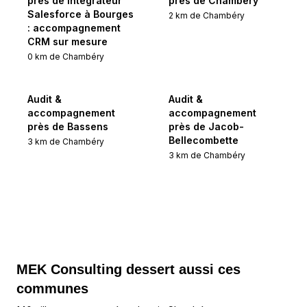
près de Intégrateur
près de Chambéry
Salesforce à Bourges
2
km de
Chambéry
: accompagnement
CRM sur mesure
0
km de
Chambéry
Audit &
Audit &
accompagnement
accompagnement
près de Bassens
près de Jacob-
Bellecombette
3
km de
Chambéry
3
km de
Chambéry
MEK Consulting
dessert aussi ces
communes