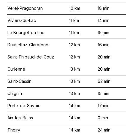
Verel-Pragondran
10
km
18
min
Viviers-du-Lac
11
km
14
min
Le Bourget-du-Lac
11
km
15
min
Drumettaz-Clarafond
12
km
16
min
Saint-Thibaud-de-Couz
12
km
20
min
Curienne
13
km
20
min
Saint-Cassin
13
km
62
min
Chignin
13
km
15
min
Porte-de-Savoie
14
km
17
min
Aix-les-Bains
14
km
0
min
Thoiry
14
km
24
min