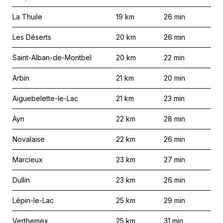
La Thuile
19
km
26
min
Les Déserts
20
km
26
min
Saint-Alban-de-Montbel
20
km
22
min
Arbin
21
km
20
min
Aiguebelette-le-Lac
21
km
23
min
Ayn
22
km
28
min
Novalaise
22
km
26
min
Marcieux
23
km
27
min
Dullin
23
km
26
min
Lépin-le-Lac
25
km
29
min
Verthemex
25
km
31
min