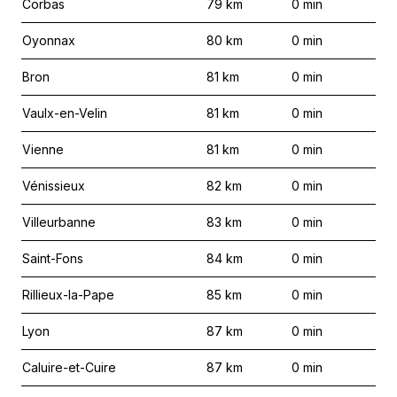
Corbas
79
km
0
min
Oyonnax
80
km
0
min
Bron
81
km
0
min
Vaulx-en-Velin
81
km
0
min
Vienne
81
km
0
min
Vénissieux
82
km
0
min
Villeurbanne
83
km
0
min
Saint-Fons
84
km
0
min
Rillieux-la-Pape
85
km
0
min
Lyon
87
km
0
min
Caluire-et-Cuire
87
km
0
min