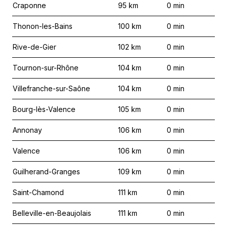
Craponne
95
km
0
min
Thonon-les-Bains
100
km
0
min
Rive-de-Gier
102
km
0
min
Tournon-sur-Rhône
104
km
0
min
Villefranche-sur-Saône
104
km
0
min
Bourg-lès-Valence
105
km
0
min
Annonay
106
km
0
min
Valence
106
km
0
min
Guilherand-Granges
109
km
0
min
Saint-Chamond
111
km
0
min
Belleville-en-Beaujolais
111
km
0
min