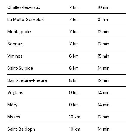
Challes-les-Eaux
7
km
10
min
La Motte-Servolex
7
km
0
min
Montagnole
7
km
12
min
Sonnaz
7
km
12
min
Vimines
8
km
15
min
Saint-Sulpice
8
km
14
min
Saint-Jeoire-Prieuré
8
km
12
min
Voglans
9
km
14
min
Méry
9
km
14
min
Myans
10
km
12
min
Saint-Baldoph
10
km
14
min