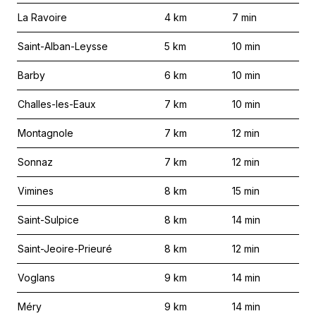
La Ravoire
4
km
7
min
Saint-Alban-Leysse
5
km
10
min
Barby
6
km
10
min
Challes-les-Eaux
7
km
10
min
Montagnole
7
km
12
min
Sonnaz
7
km
12
min
Vimines
8
km
15
min
Saint-Sulpice
8
km
14
min
Saint-Jeoire-Prieuré
8
km
12
min
Voglans
9
km
14
min
Méry
9
km
14
min