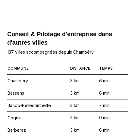
Conseil & Pilotage d'entreprise dans
d'autres villes
137 villes accompagnées depuis Chambéry
COMMUNE
DISTANCE
TEMPS
Chambéry
3
km
6
min
Bassens
3
km
8
min
Jacob-Bellecombette
3
km
7
min
Cognin
3
km
9
min
Barberaz
3
km
8
min