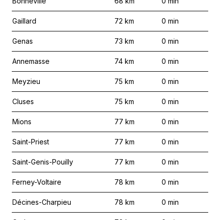
Bonneville
68
km
0
min
Gaillard
72
km
0
min
Genas
73
km
0
min
Annemasse
74
km
0
min
Meyzieu
75
km
0
min
Cluses
75
km
0
min
Mions
77
km
0
min
Saint-Priest
77
km
0
min
Saint-Genis-Pouilly
77
km
0
min
Ferney-Voltaire
78
km
0
min
Décines-Charpieu
78
km
0
min