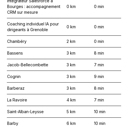
Intégrateur Salesforce à
Bourges : accompagnement
0
km
0
min
CRM sur mesure
Coaching individuel IA pour
0
km
0
min
dirigeants à Grenoble
Chambéry
2
km
0
min
Bassens
3
km
8
min
Jacob-Bellecombette
3
km
7
min
Cognin
3
km
9
min
Barberaz
3
km
8
min
La Ravoire
4
km
7
min
Saint-Alban-Leysse
5
km
10
min
Barby
6
km
10
min