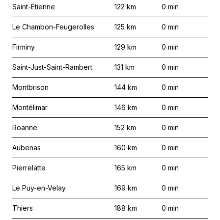
Saint-Étienne
122
km
0
min
Le Chambon-Feugerolles
125
km
0
min
Firminy
129
km
0
min
Saint-Just-Saint-Rambert
131
km
0
min
Montbrison
144
km
0
min
Montélimar
146
km
0
min
Roanne
152
km
0
min
Aubenas
160
km
0
min
Pierrelatte
165
km
0
min
Le Puy-en-Velay
169
km
0
min
Thiers
188
km
0
min