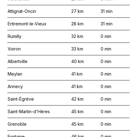
Attignat-Oncin
27
km
31
min
Entremont-le-Vieux
28
km
31
min
Rumilly
32
km
0
min
Voiron
33
km
0
min
Albertville
40
km
0
min
Meylan
41
km
0
min
Annecy
41
km
0
min
Saint-Égrève
42
km
0
min
Saint-Martin-d'Hères
45
km
0
min
Grenoble
45
km
0
min
Fontaine
46
km
0
min