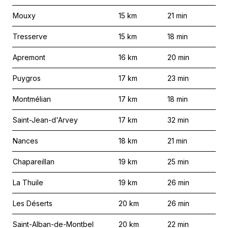
Mouxy
15
km
21
min
Tresserve
15
km
18
min
Apremont
16
km
20
min
Puygros
17
km
23
min
Montmélian
17
km
18
min
Saint-Jean-d'Arvey
17
km
32
min
Nances
18
km
21
min
Chapareillan
19
km
25
min
La Thuile
19
km
26
min
Les Déserts
20
km
26
min
Saint-Alban-de-Montbel
20
km
22
min