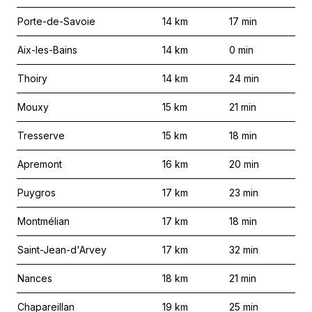
Porte-de-Savoie
14
km
17
min
Aix-les-Bains
14
km
0
min
Thoiry
14
km
24
min
Mouxy
15
km
21
min
Tresserve
15
km
18
min
Apremont
16
km
20
min
Puygros
17
km
23
min
Montmélian
17
km
18
min
Saint-Jean-d'Arvey
17
km
32
min
Nances
18
km
21
min
Chapareillan
19
km
25
min