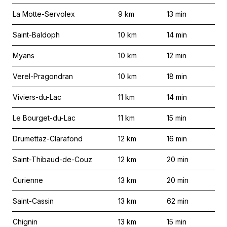
La Motte-Servolex
9
km
13
min
Saint-Baldoph
10
km
14
min
Myans
10
km
12
min
Verel-Pragondran
10
km
18
min
Viviers-du-Lac
11
km
14
min
Le Bourget-du-Lac
11
km
15
min
Drumettaz-Clarafond
12
km
16
min
Saint-Thibaud-de-Couz
12
km
20
min
Curienne
13
km
20
min
Saint-Cassin
13
km
62
min
Chignin
13
km
15
min