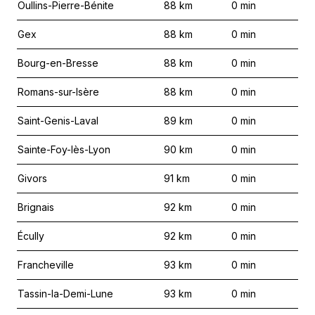
Oullins-Pierre-Bénite
88
km
0
min
Gex
88
km
0
min
Bourg-en-Bresse
88
km
0
min
Romans-sur-Isère
88
km
0
min
Saint-Genis-Laval
89
km
0
min
Sainte-Foy-lès-Lyon
90
km
0
min
Givors
91
km
0
min
Brignais
92
km
0
min
Écully
92
km
0
min
Francheville
93
km
0
min
Tassin-la-Demi-Lune
93
km
0
min