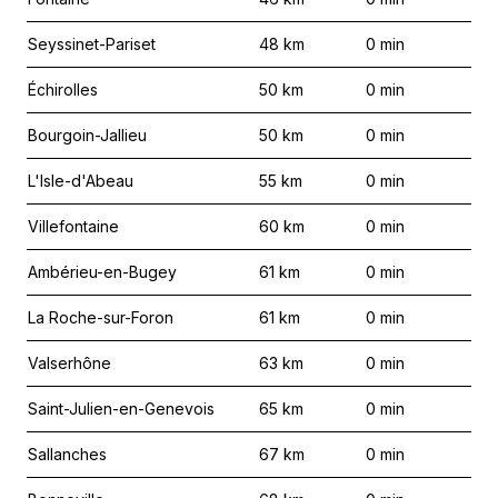
Seyssinet-Pariset
48
km
0
min
Échirolles
50
km
0
min
Bourgoin-Jallieu
50
km
0
min
L'Isle-d'Abeau
55
km
0
min
Villefontaine
60
km
0
min
Ambérieu-en-Bugey
61
km
0
min
La Roche-sur-Foron
61
km
0
min
Valserhône
63
km
0
min
Saint-Julien-en-Genevois
65
km
0
min
Sallanches
67
km
0
min