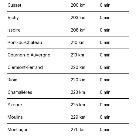
Cusset
200
km
0
min
Vichy
203
km
0
min
Issoire
208
km
0
min
Pont-du-Château
210
km
0
min
Cournon-d'Auvergne
213
km
0
min
Clermont-Ferrand
220
km
0
min
Riom
220
km
0
min
Chamalières
223
km
0
min
Yzeure
225
km
0
min
Moulins
229
km
0
min
Montluçon
270
km
0
min