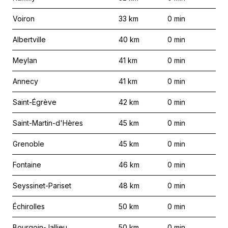
Voiron
33
km
0
min
Albertville
40
km
0
min
Meylan
41
km
0
min
Annecy
41
km
0
min
Saint-Égrève
42
km
0
min
Saint-Martin-d'Hères
45
km
0
min
Grenoble
45
km
0
min
Fontaine
46
km
0
min
Seyssinet-Pariset
48
km
0
min
Échirolles
50
km
0
min
Bourgoin-Jallieu
50
km
0
min