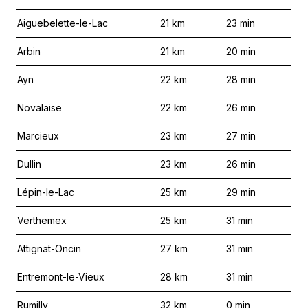
Aiguebelette-le-Lac
21
km
23
min
Arbin
21
km
20
min
Ayn
22
km
28
min
Novalaise
22
km
26
min
Marcieux
23
km
27
min
Dullin
23
km
26
min
Lépin-le-Lac
25
km
29
min
Verthemex
25
km
31
min
Attignat-Oncin
27
km
31
min
Entremont-le-Vieux
28
km
31
min
Rumilly
32
km
0
min