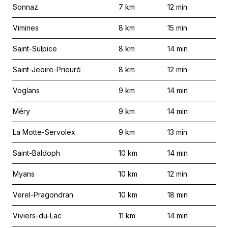
Sonnaz
7
km
12
min
Vimines
8
km
15
min
Saint-Sulpice
8
km
14
min
Saint-Jeoire-Prieuré
8
km
12
min
Voglans
9
km
14
min
Méry
9
km
14
min
La Motte-Servolex
9
km
13
min
Saint-Baldoph
10
km
14
min
Myans
10
km
12
min
Verel-Pragondran
10
km
18
min
Viviers-du-Lac
11
km
14
min