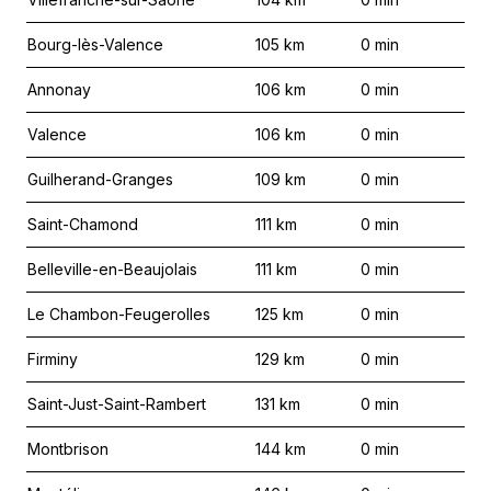
Bourg-lès-Valence
105
km
0
min
Annonay
106
km
0
min
Valence
106
km
0
min
Guilherand-Granges
109
km
0
min
Saint-Chamond
111
km
0
min
Belleville-en-Beaujolais
111
km
0
min
Le Chambon-Feugerolles
125
km
0
min
Firminy
129
km
0
min
Saint-Just-Saint-Rambert
131
km
0
min
Montbrison
144
km
0
min