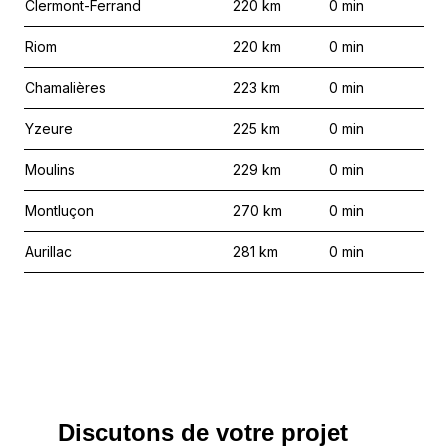
Clermont-Ferrand
220
km
0
min
Riom
220
km
0
min
Chamalières
223
km
0
min
Yzeure
225
km
0
min
Moulins
229
km
0
min
Montluçon
270
km
0
min
Aurillac
281
km
0
min
Discutons de votre projet