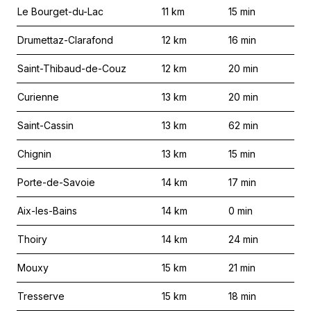
Le Bourget-du-Lac
11
km
15
min
Drumettaz-Clarafond
12
km
16
min
Saint-Thibaud-de-Couz
12
km
20
min
Curienne
13
km
20
min
Saint-Cassin
13
km
62
min
Chignin
13
km
15
min
Porte-de-Savoie
14
km
17
min
Aix-les-Bains
14
km
0
min
Thoiry
14
km
24
min
Mouxy
15
km
21
min
Tresserve
15
km
18
min