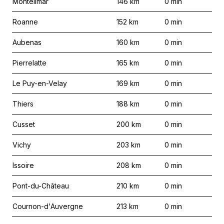
Montélimar
146
km
0
min
Roanne
152
km
0
min
Aubenas
160
km
0
min
Pierrelatte
165
km
0
min
Le Puy-en-Velay
169
km
0
min
Thiers
188
km
0
min
Cusset
200
km
0
min
Vichy
203
km
0
min
Issoire
208
km
0
min
Pont-du-Château
210
km
0
min
Cournon-d'Auvergne
213
km
0
min