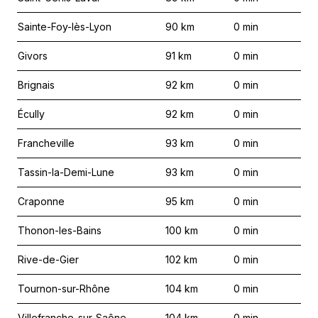
Sainte-Foy-lès-Lyon
90
km
0
min
Givors
91
km
0
min
Brignais
92
km
0
min
Écully
92
km
0
min
Francheville
93
km
0
min
Tassin-la-Demi-Lune
93
km
0
min
Craponne
95
km
0
min
Thonon-les-Bains
100
km
0
min
Rive-de-Gier
102
km
0
min
Tournon-sur-Rhône
104
km
0
min
Villefranche-sur-Saône
104
km
0
min