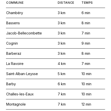
COMMUNE
DISTANCE
TEMPS
Chambéry
3
km
6
min
Bassens
3
km
8
min
Jacob-Bellecombette
3
km
7
min
Cognin
3
km
9
min
Barberaz
3
km
8
min
La Ravoire
4
km
7
min
Saint-Alban-Leysse
5
km
10
min
Barby
6
km
10
min
Challes-les-Eaux
7
km
10
min
Montagnole
7
km
12
min