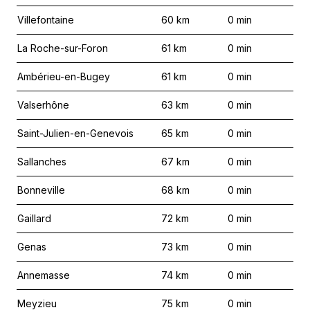
Villefontaine
60
km
0
min
La Roche-sur-Foron
61
km
0
min
Ambérieu-en-Bugey
61
km
0
min
Valserhône
63
km
0
min
Saint-Julien-en-Genevois
65
km
0
min
Sallanches
67
km
0
min
Bonneville
68
km
0
min
Gaillard
72
km
0
min
Genas
73
km
0
min
Annemasse
74
km
0
min
Meyzieu
75
km
0
min