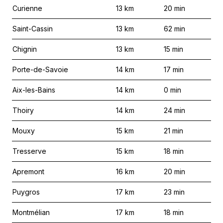
Curienne
13
km
20
min
Saint-Cassin
13
km
62
min
Chignin
13
km
15
min
Porte-de-Savoie
14
km
17
min
Aix-les-Bains
14
km
0
min
Thoiry
14
km
24
min
Mouxy
15
km
21
min
Tresserve
15
km
18
min
Apremont
16
km
20
min
Puygros
17
km
23
min
Montmélian
17
km
18
min