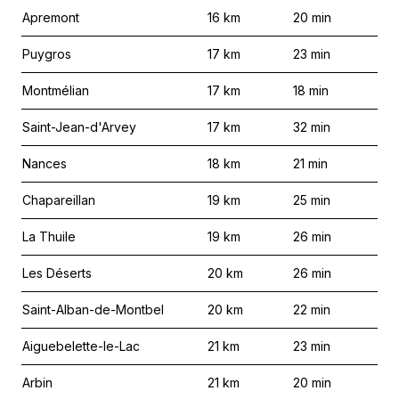
Apremont
16
km
20
min
Puygros
17
km
23
min
Montmélian
17
km
18
min
Saint-Jean-d'Arvey
17
km
32
min
Nances
18
km
21
min
Chapareillan
19
km
25
min
La Thuile
19
km
26
min
Les Déserts
20
km
26
min
Saint-Alban-de-Montbel
20
km
22
min
Aiguebelette-le-Lac
21
km
23
min
Arbin
21
km
20
min