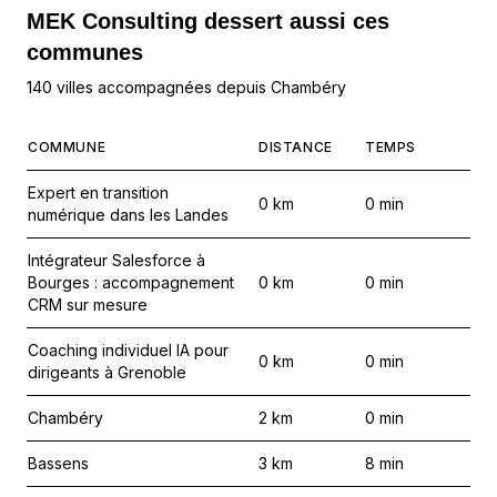
MEK Consulting
dessert aussi ces
communes
140 villes accompagnées depuis Chambéry
COMMUNE
DISTANCE
TEMPS
Expert en transition
0
km
0
min
numérique dans les Landes
Intégrateur Salesforce à
Bourges : accompagnement
0
km
0
min
CRM sur mesure
Coaching individuel IA pour
0
km
0
min
dirigeants à Grenoble
Chambéry
2
km
0
min
Bassens
3
km
8
min