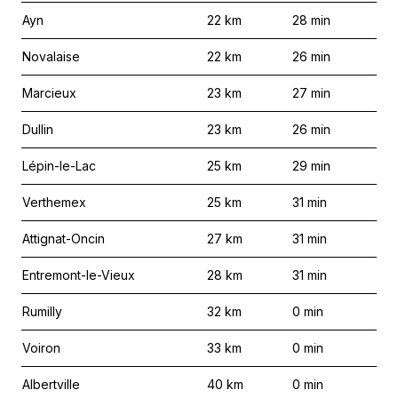
Ayn
22
km
28
min
Novalaise
22
km
26
min
Marcieux
23
km
27
min
Dullin
23
km
26
min
Lépin-le-Lac
25
km
29
min
Verthemex
25
km
31
min
Attignat-Oncin
27
km
31
min
Entremont-le-Vieux
28
km
31
min
Rumilly
32
km
0
min
Voiron
33
km
0
min
Albertville
40
km
0
min