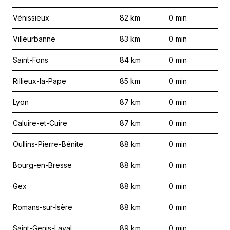
Vénissieux
82
km
0
min
Villeurbanne
83
km
0
min
Saint-Fons
84
km
0
min
Rillieux-la-Pape
85
km
0
min
Lyon
87
km
0
min
Caluire-et-Cuire
87
km
0
min
Oullins-Pierre-Bénite
88
km
0
min
Bourg-en-Bresse
88
km
0
min
Gex
88
km
0
min
Romans-sur-Isère
88
km
0
min
Saint-Genis-Laval
89
km
0
min