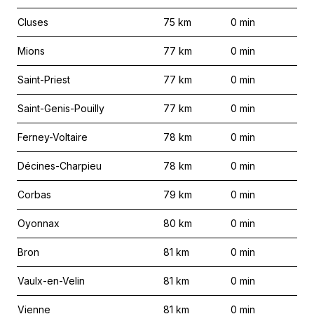
Cluses
75
km
0
min
Mions
77
km
0
min
Saint-Priest
77
km
0
min
Saint-Genis-Pouilly
77
km
0
min
Ferney-Voltaire
78
km
0
min
Décines-Charpieu
78
km
0
min
Corbas
79
km
0
min
Oyonnax
80
km
0
min
Bron
81
km
0
min
Vaulx-en-Velin
81
km
0
min
Vienne
81
km
0
min