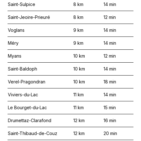
Saint-Sulpice
8
km
14
min
Saint-Jeoire-Prieuré
8
km
12
min
Voglans
9
km
14
min
Méry
9
km
14
min
Myans
10
km
12
min
Saint-Baldoph
10
km
14
min
Verel-Pragondran
10
km
18
min
Viviers-du-Lac
11
km
14
min
Le Bourget-du-Lac
11
km
15
min
Drumettaz-Clarafond
12
km
16
min
Saint-Thibaud-de-Couz
12
km
20
min