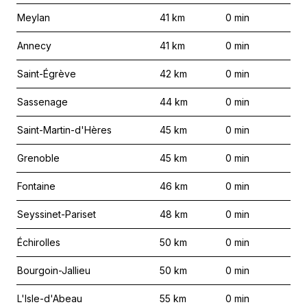
Meylan
41
km
0
min
Annecy
41
km
0
min
Saint-Égrève
42
km
0
min
Sassenage
44
km
0
min
Saint-Martin-d'Hères
45
km
0
min
Grenoble
45
km
0
min
Fontaine
46
km
0
min
Seyssinet-Pariset
48
km
0
min
Échirolles
50
km
0
min
Bourgoin-Jallieu
50
km
0
min
L'Isle-d'Abeau
55
km
0
min