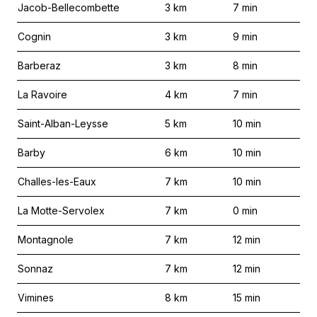
Jacob-Bellecombette
3
km
7
min
Cognin
3
km
9
min
Barberaz
3
km
8
min
La Ravoire
4
km
7
min
Saint-Alban-Leysse
5
km
10
min
Barby
6
km
10
min
Challes-les-Eaux
7
km
10
min
La Motte-Servolex
7
km
0
min
Montagnole
7
km
12
min
Sonnaz
7
km
12
min
Vimines
8
km
15
min