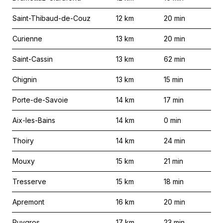
Saint-Thibaud-de-Couz
12
km
20
min
Curienne
13
km
20
min
Saint-Cassin
13
km
62
min
Chignin
13
km
15
min
Porte-de-Savoie
14
km
17
min
Aix-les-Bains
14
km
0
min
Thoiry
14
km
24
min
Mouxy
15
km
21
min
Tresserve
15
km
18
min
Apremont
16
km
20
min
Puygros
17
km
23
min