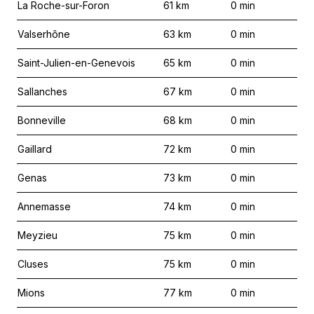
La Roche-sur-Foron
61
km
0
min
Valserhône
63
km
0
min
Saint-Julien-en-Genevois
65
km
0
min
Sallanches
67
km
0
min
Bonneville
68
km
0
min
Gaillard
72
km
0
min
Genas
73
km
0
min
Annemasse
74
km
0
min
Meyzieu
75
km
0
min
Cluses
75
km
0
min
Mions
77
km
0
min