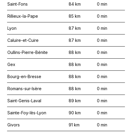
Saint-Fons
84
km
0
min
Rillieux-la-Pape
85
km
0
min
Lyon
87
km
0
min
Caluire-et-Cuire
87
km
0
min
Oullins-Pierre-Bénite
88
km
0
min
Gex
88
km
0
min
Bourg-en-Bresse
88
km
0
min
Romans-sur-Isère
88
km
0
min
Saint-Genis-Laval
89
km
0
min
Sainte-Foy-lès-Lyon
90
km
0
min
Givors
91
km
0
min