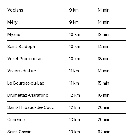
Voglans
9
km
14
min
Méry
9
km
14
min
Myans
10
km
12
min
Saint-Baldoph
10
km
14
min
Verel-Pragondran
10
km
18
min
Viviers-du-Lac
11
km
14
min
Le Bourget-du-Lac
11
km
15
min
Drumettaz-Clarafond
12
km
16
min
Saint-Thibaud-de-Couz
12
km
20
min
Curienne
13
km
20
min
Saint-Cassin
13
km
62
min