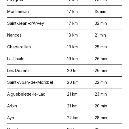
Montmélian
17
km
18
min
Saint-Jean-d'Arvey
17
km
32
min
Nances
18
km
21
min
Chapareillan
19
km
25
min
La Thuile
19
km
26
min
Les Déserts
20
km
26
min
Saint-Alban-de-Montbel
20
km
22
min
Aiguebelette-le-Lac
21
km
23
min
Arbin
21
km
20
min
Ayn
22
km
28
min