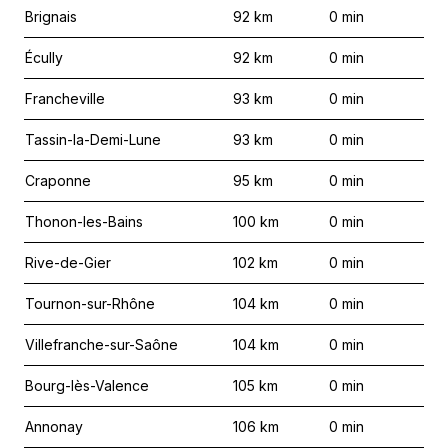
Brignais
92
km
0
min
Écully
92
km
0
min
Francheville
93
km
0
min
Tassin-la-Demi-Lune
93
km
0
min
Craponne
95
km
0
min
Thonon-les-Bains
100
km
0
min
Rive-de-Gier
102
km
0
min
Tournon-sur-Rhône
104
km
0
min
Villefranche-sur-Saône
104
km
0
min
Bourg-lès-Valence
105
km
0
min
Annonay
106
km
0
min