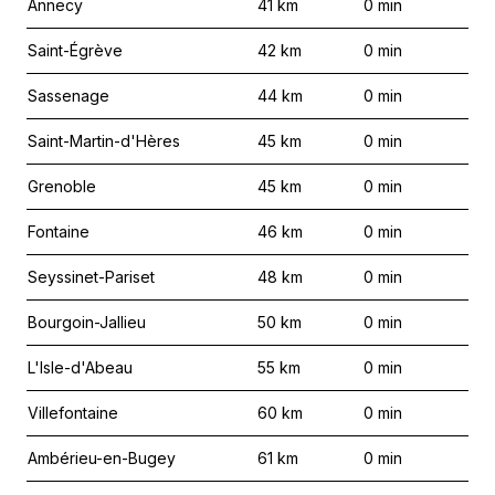
Annecy
41
km
0
min
Saint-Égrève
42
km
0
min
Sassenage
44
km
0
min
Saint-Martin-d'Hères
45
km
0
min
Grenoble
45
km
0
min
Fontaine
46
km
0
min
Seyssinet-Pariset
48
km
0
min
Bourgoin-Jallieu
50
km
0
min
L'Isle-d'Abeau
55
km
0
min
Villefontaine
60
km
0
min
Ambérieu-en-Bugey
61
km
0
min