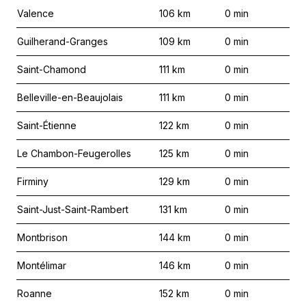
Valence
106
km
0
min
Guilherand-Granges
109
km
0
min
Saint-Chamond
111
km
0
min
Belleville-en-Beaujolais
111
km
0
min
Saint-Étienne
122
km
0
min
Le Chambon-Feugerolles
125
km
0
min
Firminy
129
km
0
min
Saint-Just-Saint-Rambert
131
km
0
min
Montbrison
144
km
0
min
Montélimar
146
km
0
min
Roanne
152
km
0
min