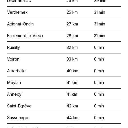
Lépin-le-Lac
25
km
29
min
Verthemex
25
km
31
min
Attignat-Oncin
27
km
31
min
Entremont-le-Vieux
28
km
31
min
Rumilly
32
km
0
min
Voiron
33
km
0
min
Albertville
40
km
0
min
Meylan
41
km
0
min
Annecy
41
km
0
min
Saint-Égrève
42
km
0
min
Sassenage
44
km
0
min