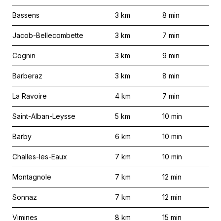
Bassens
3
km
8
min
Jacob-Bellecombette
3
km
7
min
Cognin
3
km
9
min
Barberaz
3
km
8
min
La Ravoire
4
km
7
min
Saint-Alban-Leysse
5
km
10
min
Barby
6
km
10
min
Challes-les-Eaux
7
km
10
min
Montagnole
7
km
12
min
Sonnaz
7
km
12
min
Vimines
8
km
15
min