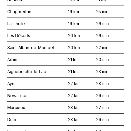
Chapareillan
19
km
25
min
La Thuile
19
km
26
min
Les Déserts
20
km
26
min
Saint-Alban-de-Montbel
20
km
22
min
Arbin
21
km
20
min
Aiguebelette-le-Lac
21
km
23
min
Ayn
22
km
28
min
Novalaise
22
km
26
min
Marcieux
23
km
27
min
Dullin
23
km
26
min