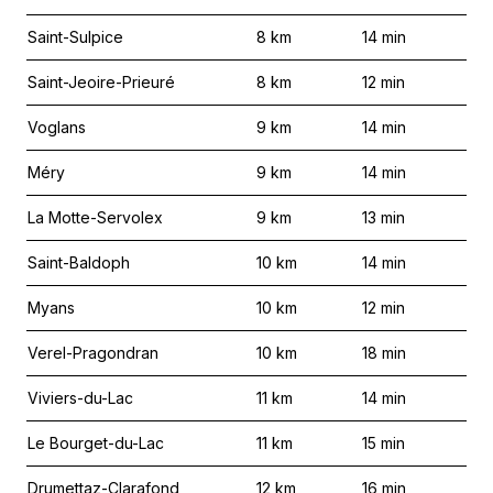
Saint-Sulpice
8
km
14
min
Saint-Jeoire-Prieuré
8
km
12
min
Voglans
9
km
14
min
Méry
9
km
14
min
La Motte-Servolex
9
km
13
min
Saint-Baldoph
10
km
14
min
Myans
10
km
12
min
Verel-Pragondran
10
km
18
min
Viviers-du-Lac
11
km
14
min
Le Bourget-du-Lac
11
km
15
min
Drumettaz-Clarafond
12
km
16
min