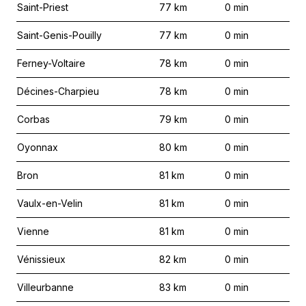
Saint-Priest
77
km
0
min
Saint-Genis-Pouilly
77
km
0
min
Ferney-Voltaire
78
km
0
min
Décines-Charpieu
78
km
0
min
Corbas
79
km
0
min
Oyonnax
80
km
0
min
Bron
81
km
0
min
Vaulx-en-Velin
81
km
0
min
Vienne
81
km
0
min
Vénissieux
82
km
0
min
Villeurbanne
83
km
0
min