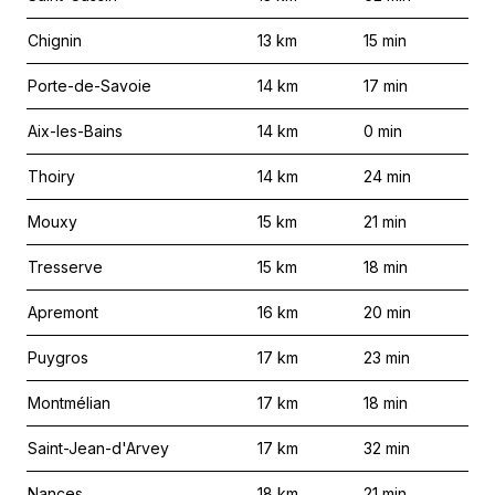
Chignin
13
km
15
min
Porte-de-Savoie
14
km
17
min
Aix-les-Bains
14
km
0
min
Thoiry
14
km
24
min
Mouxy
15
km
21
min
Tresserve
15
km
18
min
Apremont
16
km
20
min
Puygros
17
km
23
min
Montmélian
17
km
18
min
Saint-Jean-d'Arvey
17
km
32
min
Nances
18
km
21
min