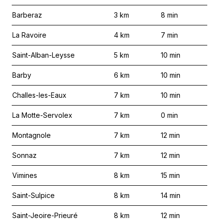
Barberaz
3
km
8
min
La Ravoire
4
km
7
min
Saint-Alban-Leysse
5
km
10
min
Barby
6
km
10
min
Challes-les-Eaux
7
km
10
min
La Motte-Servolex
7
km
0
min
Montagnole
7
km
12
min
Sonnaz
7
km
12
min
Vimines
8
km
15
min
Saint-Sulpice
8
km
14
min
Saint-Jeoire-Prieuré
8
km
12
min