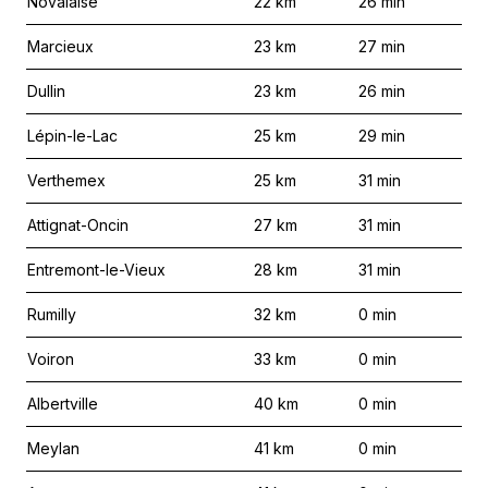
Novalaise
22
km
26
min
Marcieux
23
km
27
min
Dullin
23
km
26
min
Lépin-le-Lac
25
km
29
min
Verthemex
25
km
31
min
Attignat-Oncin
27
km
31
min
Entremont-le-Vieux
28
km
31
min
Rumilly
32
km
0
min
Voiron
33
km
0
min
Albertville
40
km
0
min
Meylan
41
km
0
min