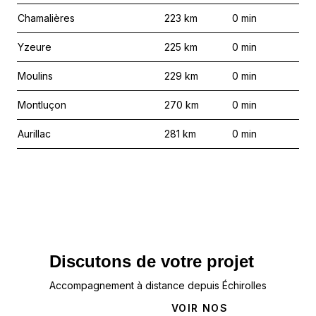
Chamalières
223
km
0
min
Yzeure
225
km
0
min
Moulins
229
km
0
min
Montluçon
270
km
0
min
Aurillac
281
km
0
min
Discutons de votre projet
Accompagnement à distance depuis Échirolles
NOUS
VOIR NOS