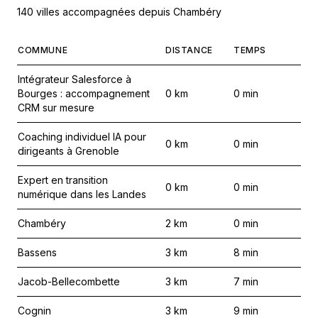
140 villes accompagnées depuis Chambéry
COMMUNE
DISTANCE
TEMPS
Intégrateur Salesforce à
Bourges : accompagnement
0
km
0
min
CRM sur mesure
Coaching individuel IA pour
0
km
0
min
dirigeants à Grenoble
Expert en transition
0
km
0
min
numérique dans les Landes
Chambéry
2
km
0
min
Bassens
3
km
8
min
Jacob-Bellecombette
3
km
7
min
Cognin
3
km
9
min