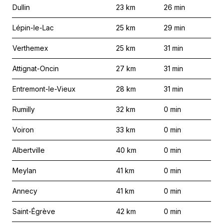
Dullin
23
km
26
min
Lépin-le-Lac
25
km
29
min
Verthemex
25
km
31
min
Attignat-Oncin
27
km
31
min
Entremont-le-Vieux
28
km
31
min
Rumilly
32
km
0
min
Voiron
33
km
0
min
Albertville
40
km
0
min
Meylan
41
km
0
min
Annecy
41
km
0
min
Saint-Égrève
42
km
0
min