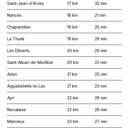
Saint-Jean-d'Arvey
17
km
32
min
Nances
18
km
21
min
Chapareillan
19
km
25
min
La Thuile
19
km
26
min
Les Déserts
20
km
26
min
Saint-Alban-de-Montbel
20
km
22
min
Arbin
21
km
20
min
Aiguebelette-le-Lac
21
km
23
min
Ayn
22
km
28
min
Novalaise
22
km
26
min
Marcieux
23
km
27
min