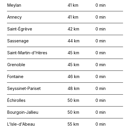
Meylan
41
km
0
min
Annecy
41
km
0
min
Saint-Égrève
42
km
0
min
Sassenage
44
km
0
min
Saint-Martin-d'Hères
45
km
0
min
Grenoble
45
km
0
min
Fontaine
46
km
0
min
Seyssinet-Pariset
48
km
0
min
Échirolles
50
km
0
min
Bourgoin-Jallieu
50
km
0
min
L'Isle-d'Abeau
55
km
0
min