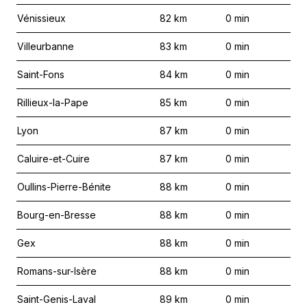
Vénissieux
82
km
0
min
Villeurbanne
83
km
0
min
Saint-Fons
84
km
0
min
Rillieux-la-Pape
85
km
0
min
Lyon
87
km
0
min
Caluire-et-Cuire
87
km
0
min
Oullins-Pierre-Bénite
88
km
0
min
Bourg-en-Bresse
88
km
0
min
Gex
88
km
0
min
Romans-sur-Isère
88
km
0
min
Saint-Genis-Laval
89
km
0
min