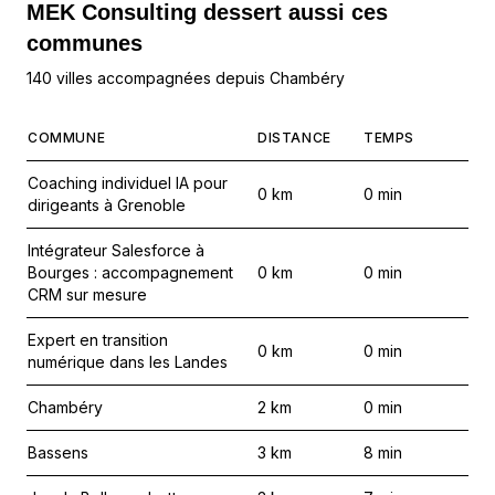
MEK Consulting
dessert aussi ces
communes
140 villes accompagnées depuis Chambéry
COMMUNE
DISTANCE
TEMPS
Coaching individuel IA pour
0
km
0
min
dirigeants à Grenoble
Intégrateur Salesforce à
Bourges : accompagnement
0
km
0
min
CRM sur mesure
Expert en transition
0
km
0
min
numérique dans les Landes
Chambéry
2
km
0
min
Bassens
3
km
8
min