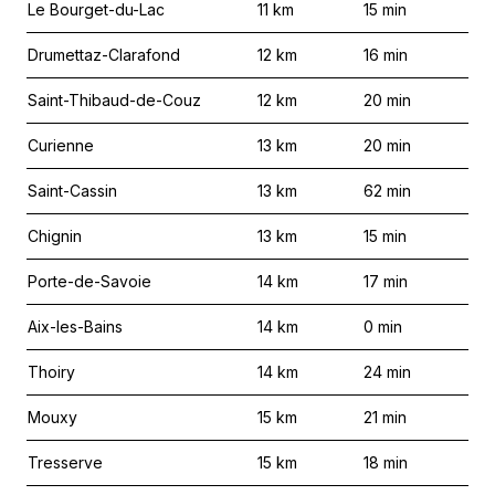
Le Bourget-du-Lac
11
km
15
min
Drumettaz-Clarafond
12
km
16
min
Saint-Thibaud-de-Couz
12
km
20
min
Curienne
13
km
20
min
Saint-Cassin
13
km
62
min
Chignin
13
km
15
min
Porte-de-Savoie
14
km
17
min
Aix-les-Bains
14
km
0
min
Thoiry
14
km
24
min
Mouxy
15
km
21
min
Tresserve
15
km
18
min