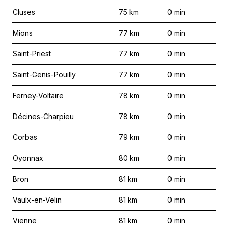
Cluses
75
km
0
min
Mions
77
km
0
min
Saint-Priest
77
km
0
min
Saint-Genis-Pouilly
77
km
0
min
Ferney-Voltaire
78
km
0
min
Décines-Charpieu
78
km
0
min
Corbas
79
km
0
min
Oyonnax
80
km
0
min
Bron
81
km
0
min
Vaulx-en-Velin
81
km
0
min
Vienne
81
km
0
min