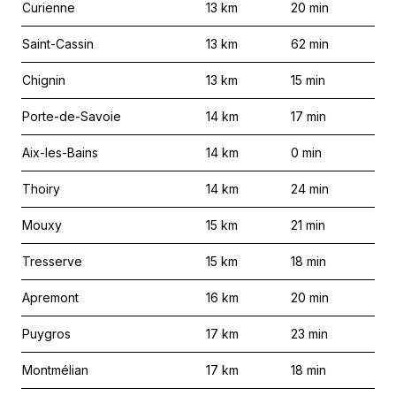
Curienne
13
km
20
min
Saint-Cassin
13
km
62
min
Chignin
13
km
15
min
Porte-de-Savoie
14
km
17
min
Aix-les-Bains
14
km
0
min
Thoiry
14
km
24
min
Mouxy
15
km
21
min
Tresserve
15
km
18
min
Apremont
16
km
20
min
Puygros
17
km
23
min
Montmélian
17
km
18
min