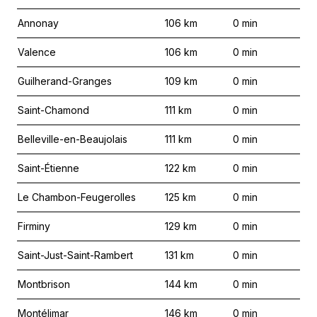
Annonay
106
km
0
min
Valence
106
km
0
min
Guilherand-Granges
109
km
0
min
Saint-Chamond
111
km
0
min
Belleville-en-Beaujolais
111
km
0
min
Saint-Étienne
122
km
0
min
Le Chambon-Feugerolles
125
km
0
min
Firminy
129
km
0
min
Saint-Just-Saint-Rambert
131
km
0
min
Montbrison
144
km
0
min
Montélimar
146
km
0
min