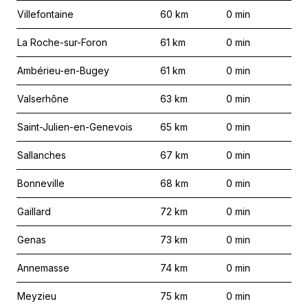
Villefontaine
60
km
0
min
La Roche-sur-Foron
61
km
0
min
Ambérieu-en-Bugey
61
km
0
min
Valserhône
63
km
0
min
Saint-Julien-en-Genevois
65
km
0
min
Sallanches
67
km
0
min
Bonneville
68
km
0
min
Gaillard
72
km
0
min
Genas
73
km
0
min
Annemasse
74
km
0
min
Meyzieu
75
km
0
min