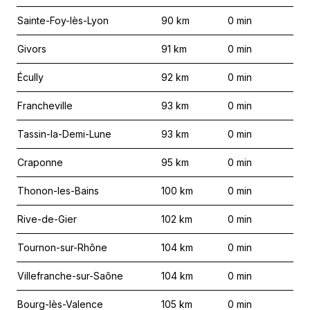
Sainte-Foy-lès-Lyon
90
km
0
min
Givors
91
km
0
min
Écully
92
km
0
min
Francheville
93
km
0
min
Tassin-la-Demi-Lune
93
km
0
min
Craponne
95
km
0
min
Thonon-les-Bains
100
km
0
min
Rive-de-Gier
102
km
0
min
Tournon-sur-Rhône
104
km
0
min
Villefranche-sur-Saône
104
km
0
min
Bourg-lès-Valence
105
km
0
min