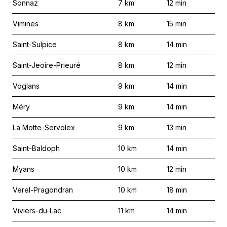
Sonnaz
7
km
12
min
Vimines
8
km
15
min
Saint-Sulpice
8
km
14
min
Saint-Jeoire-Prieuré
8
km
12
min
Voglans
9
km
14
min
Méry
9
km
14
min
La Motte-Servolex
9
km
13
min
Saint-Baldoph
10
km
14
min
Myans
10
km
12
min
Verel-Pragondran
10
km
18
min
Viviers-du-Lac
11
km
14
min