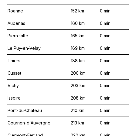
Roanne
152
km
0
min
Aubenas
160
km
0
min
Pierrelatte
165
km
0
min
Le Puy-en-Velay
169
km
0
min
Thiers
188
km
0
min
Cusset
200
km
0
min
Vichy
203
km
0
min
Issoire
208
km
0
min
Pont-du-Château
210
km
0
min
Cournon-d'Auvergne
213
km
0
min
Clermont-Ferrand
220
km
0
min