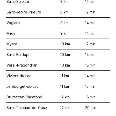
Saint-Sulpice
8
km
14
min
Saint-Jeoire-Prieuré
8
km
12
min
Voglans
9
km
14
min
Méry
9
km
14
min
Myans
10
km
12
min
Saint-Baldoph
10
km
14
min
Verel-Pragondran
10
km
18
min
Viviers-du-Lac
11
km
14
min
Le Bourget-du-Lac
11
km
15
min
Drumettaz-Clarafond
12
km
16
min
Saint-Thibaud-de-Couz
12
km
20
min