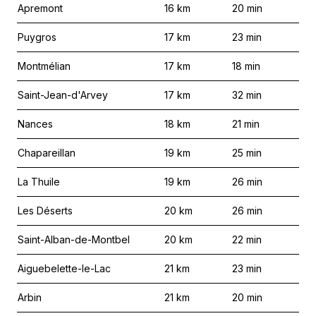
Apremont
16
km
20
min
Puygros
17
km
23
min
Montmélian
17
km
18
min
Saint-Jean-d'Arvey
17
km
32
min
Nances
18
km
21
min
Chapareillan
19
km
25
min
La Thuile
19
km
26
min
Les Déserts
20
km
26
min
Saint-Alban-de-Montbel
20
km
22
min
Aiguebelette-le-Lac
21
km
23
min
Arbin
21
km
20
min