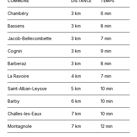
COMMUNE
DISTANCE
TEMPS
Chambéry
3
km
6
min
Bassens
3
km
8
min
Jacob-Bellecombette
3
km
7
min
Cognin
3
km
9
min
Barberaz
3
km
8
min
La Ravoire
4
km
7
min
Saint-Alban-Leysse
5
km
10
min
Barby
6
km
10
min
Challes-les-Eaux
7
km
10
min
Montagnole
7
km
12
min