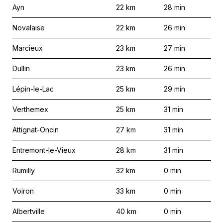
Ayn
22
km
28
min
Novalaise
22
km
26
min
Marcieux
23
km
27
min
Dullin
23
km
26
min
Lépin-le-Lac
25
km
29
min
Verthemex
25
km
31
min
Attignat-Oncin
27
km
31
min
Entremont-le-Vieux
28
km
31
min
Rumilly
32
km
0
min
Voiron
33
km
0
min
Albertville
40
km
0
min