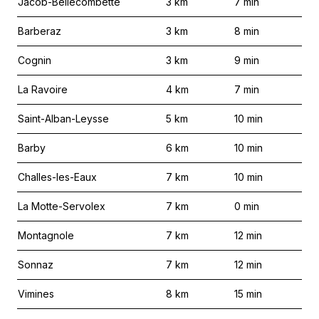
Jacob-Bellecombette
3
km
7
min
Barberaz
3
km
8
min
Cognin
3
km
9
min
La Ravoire
4
km
7
min
Saint-Alban-Leysse
5
km
10
min
Barby
6
km
10
min
Challes-les-Eaux
7
km
10
min
La Motte-Servolex
7
km
0
min
Montagnole
7
km
12
min
Sonnaz
7
km
12
min
Vimines
8
km
15
min