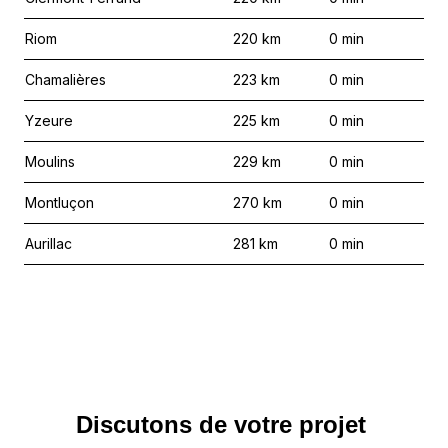
Riom
220
km
0
min
Chamalières
223
km
0
min
Yzeure
225
km
0
min
Moulins
229
km
0
min
Montluçon
270
km
0
min
Aurillac
281
km
0
min
Discutons de votre projet