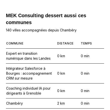
MEK Consulting
dessert aussi ces
communes
140 villes accompagnées depuis Chambéry
COMMUNE
DISTANCE
TEMPS
Expert en transition
0
km
0
min
numérique dans les Landes
Intégrateur Salesforce à
Bourges : accompagnement
0
km
0
min
CRM sur mesure
Coaching individuel IA pour
0
km
0
min
dirigeants à Grenoble
Chambéry
2
km
0
min