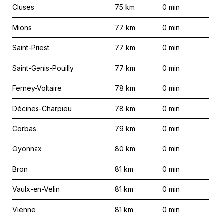
Cluses
75
km
0
min
Mions
77
km
0
min
Saint-Priest
77
km
0
min
Saint-Genis-Pouilly
77
km
0
min
Ferney-Voltaire
78
km
0
min
Décines-Charpieu
78
km
0
min
Corbas
79
km
0
min
Oyonnax
80
km
0
min
Bron
81
km
0
min
Vaulx-en-Velin
81
km
0
min
Vienne
81
km
0
min