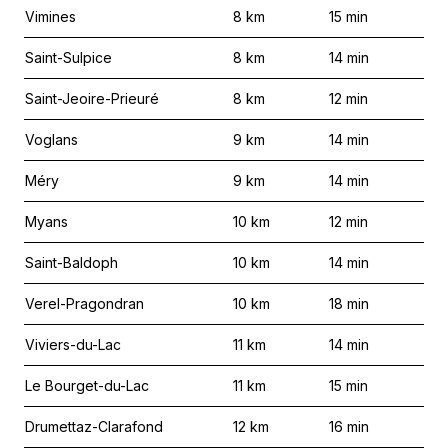
Vimines
8
km
15
min
Saint-Sulpice
8
km
14
min
Saint-Jeoire-Prieuré
8
km
12
min
Voglans
9
km
14
min
Méry
9
km
14
min
Myans
10
km
12
min
Saint-Baldoph
10
km
14
min
Verel-Pragondran
10
km
18
min
Viviers-du-Lac
11
km
14
min
Le Bourget-du-Lac
11
km
15
min
Drumettaz-Clarafond
12
km
16
min