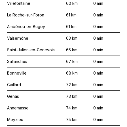
Villefontaine
60
km
0
min
La Roche-sur-Foron
61
km
0
min
Ambérieu-en-Bugey
61
km
0
min
Valserhône
63
km
0
min
Saint-Julien-en-Genevois
65
km
0
min
Sallanches
67
km
0
min
Bonneville
68
km
0
min
Gaillard
72
km
0
min
Genas
73
km
0
min
Annemasse
74
km
0
min
Meyzieu
75
km
0
min