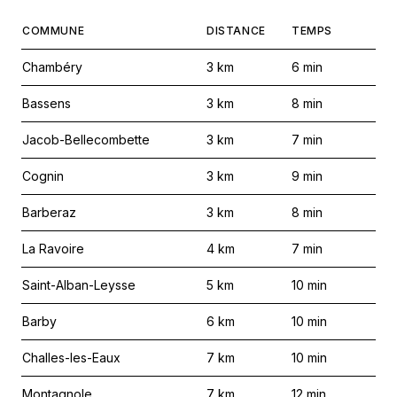
COMMUNE
DISTANCE
TEMPS
Chambéry
3
km
6
min
Bassens
3
km
8
min
Jacob-Bellecombette
3
km
7
min
Cognin
3
km
9
min
Barberaz
3
km
8
min
La Ravoire
4
km
7
min
Saint-Alban-Leysse
5
km
10
min
Barby
6
km
10
min
Challes-les-Eaux
7
km
10
min
Montagnole
7
km
12
min