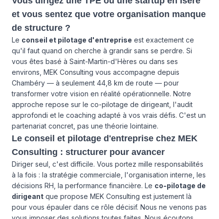
Vous dirigez une TPE ou une startup en Isère
et vous sentez que votre organisation manque
de structure ?
Le
conseil et pilotage d'entreprise
est exactement ce
qu'il faut quand on cherche à grandir sans se perdre. Si
vous êtes basé à Saint-Martin-d'Hères ou dans ses
environs, MEK Consulting vous accompagne depuis
Chambéry — à seulement 44,8 km de route — pour
transformer votre vision en réalité opérationnelle. Notre
approche repose sur le co-pilotage de dirigeant, l'audit
approfondi et le coaching adapté à vos vrais défis. C'est un
partenariat concret, pas une théorie lointaine.
Le conseil et pilotage d'entreprise chez MEK
Consulting : structurer pour avancer
Diriger seul, c'est difficile. Vous portez mille responsabilités
à la fois : la stratégie commerciale, l'organisation interne, les
décisions RH, la performance financière. Le
co-pilotage de
dirigeant
que propose MEK Consulting est justement là
pour vous épauler dans ce rôle décisif. Nous ne venons pas
vous imposer des solutions toutes faites. Nous écoutons,