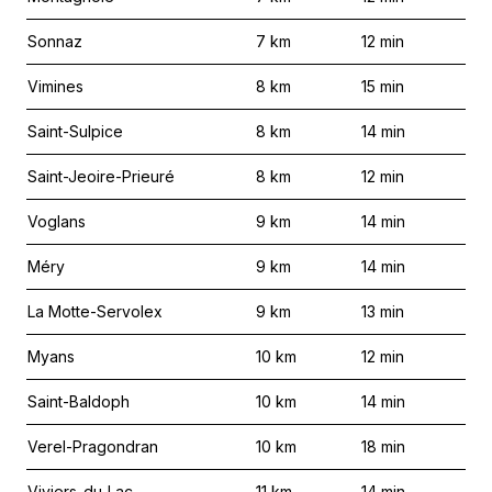
Sonnaz
7
km
12
min
Vimines
8
km
15
min
Saint-Sulpice
8
km
14
min
Saint-Jeoire-Prieuré
8
km
12
min
Voglans
9
km
14
min
Méry
9
km
14
min
La Motte-Servolex
9
km
13
min
Myans
10
km
12
min
Saint-Baldoph
10
km
14
min
Verel-Pragondran
10
km
18
min
Viviers-du-Lac
11
km
14
min