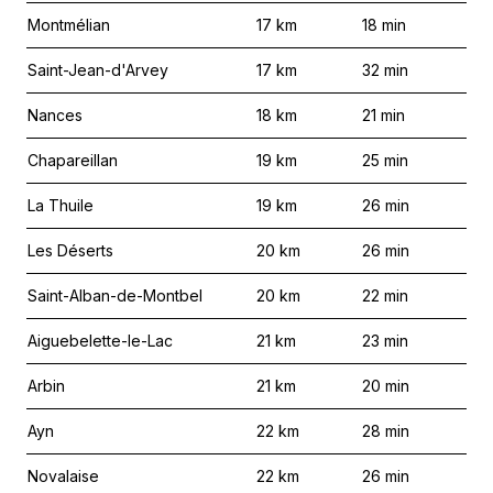
Montmélian
17
km
18
min
Saint-Jean-d'Arvey
17
km
32
min
Nances
18
km
21
min
Chapareillan
19
km
25
min
La Thuile
19
km
26
min
Les Déserts
20
km
26
min
Saint-Alban-de-Montbel
20
km
22
min
Aiguebelette-le-Lac
21
km
23
min
Arbin
21
km
20
min
Ayn
22
km
28
min
Novalaise
22
km
26
min