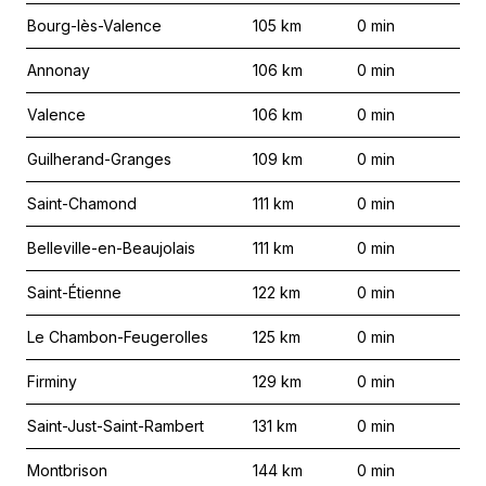
Bourg-lès-Valence
105
km
0
min
Annonay
106
km
0
min
Valence
106
km
0
min
Guilherand-Granges
109
km
0
min
Saint-Chamond
111
km
0
min
Belleville-en-Beaujolais
111
km
0
min
Saint-Étienne
122
km
0
min
Le Chambon-Feugerolles
125
km
0
min
Firminy
129
km
0
min
Saint-Just-Saint-Rambert
131
km
0
min
Montbrison
144
km
0
min