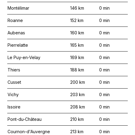
Montélimar
146
km
0
min
Roanne
152
km
0
min
Aubenas
160
km
0
min
Pierrelatte
165
km
0
min
Le Puy-en-Velay
169
km
0
min
Thiers
188
km
0
min
Cusset
200
km
0
min
Vichy
203
km
0
min
Issoire
208
km
0
min
Pont-du-Château
210
km
0
min
Cournon-d'Auvergne
213
km
0
min