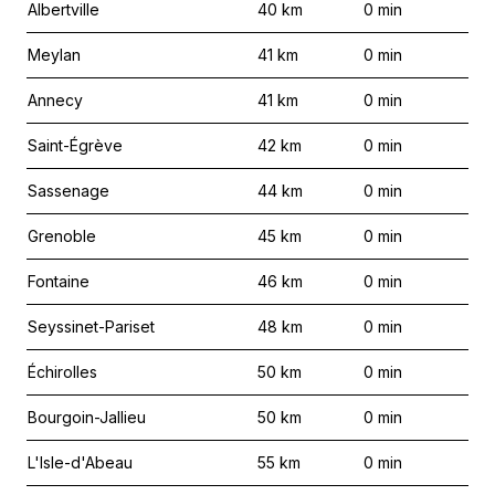
Albertville
40
km
0
min
Meylan
41
km
0
min
Annecy
41
km
0
min
Saint-Égrève
42
km
0
min
Sassenage
44
km
0
min
Grenoble
45
km
0
min
Fontaine
46
km
0
min
Seyssinet-Pariset
48
km
0
min
Échirolles
50
km
0
min
Bourgoin-Jallieu
50
km
0
min
L'Isle-d'Abeau
55
km
0
min