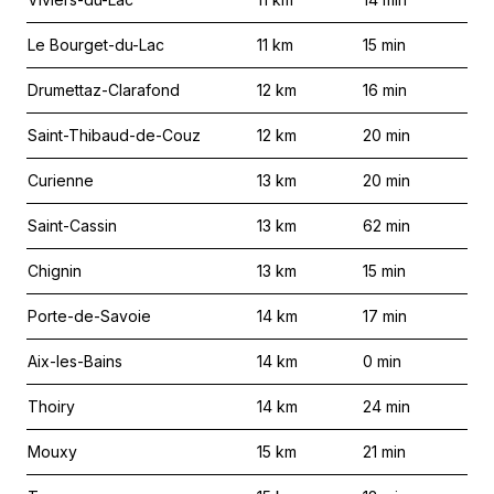
Le Bourget-du-Lac
11
km
15
min
Drumettaz-Clarafond
12
km
16
min
Saint-Thibaud-de-Couz
12
km
20
min
Curienne
13
km
20
min
Saint-Cassin
13
km
62
min
Chignin
13
km
15
min
Porte-de-Savoie
14
km
17
min
Aix-les-Bains
14
km
0
min
Thoiry
14
km
24
min
Mouxy
15
km
21
min