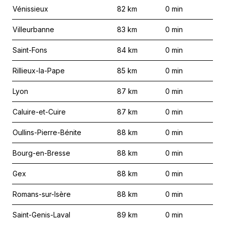
Vénissieux
82
km
0
min
Villeurbanne
83
km
0
min
Saint-Fons
84
km
0
min
Rillieux-la-Pape
85
km
0
min
Lyon
87
km
0
min
Caluire-et-Cuire
87
km
0
min
Oullins-Pierre-Bénite
88
km
0
min
Bourg-en-Bresse
88
km
0
min
Gex
88
km
0
min
Romans-sur-Isère
88
km
0
min
Saint-Genis-Laval
89
km
0
min