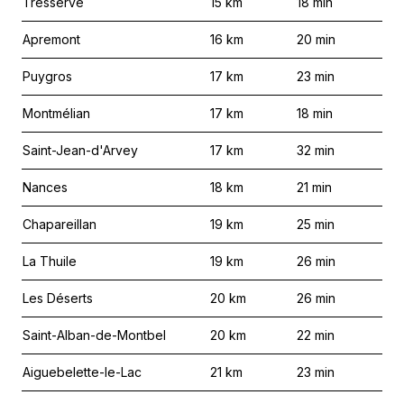
Tresserve
15
km
18
min
Apremont
16
km
20
min
Puygros
17
km
23
min
Montmélian
17
km
18
min
Saint-Jean-d'Arvey
17
km
32
min
Nances
18
km
21
min
Chapareillan
19
km
25
min
La Thuile
19
km
26
min
Les Déserts
20
km
26
min
Saint-Alban-de-Montbel
20
km
22
min
Aiguebelette-le-Lac
21
km
23
min