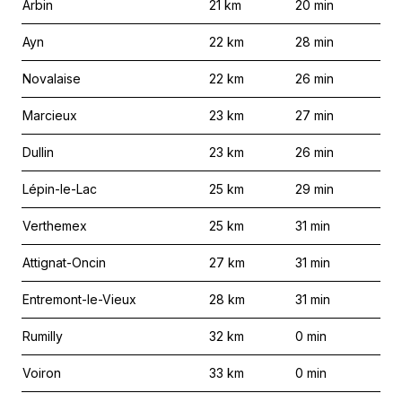
Arbin
21
km
20
min
Ayn
22
km
28
min
Novalaise
22
km
26
min
Marcieux
23
km
27
min
Dullin
23
km
26
min
Lépin-le-Lac
25
km
29
min
Verthemex
25
km
31
min
Attignat-Oncin
27
km
31
min
Entremont-le-Vieux
28
km
31
min
Rumilly
32
km
0
min
Voiron
33
km
0
min