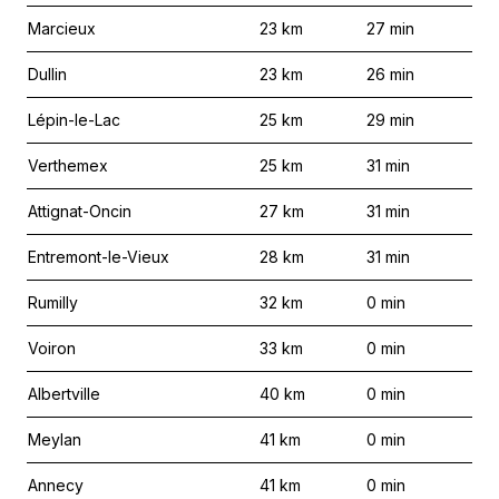
Marcieux
23
km
27
min
Dullin
23
km
26
min
Lépin-le-Lac
25
km
29
min
Verthemex
25
km
31
min
Attignat-Oncin
27
km
31
min
Entremont-le-Vieux
28
km
31
min
Rumilly
32
km
0
min
Voiron
33
km
0
min
Albertville
40
km
0
min
Meylan
41
km
0
min
Annecy
41
km
0
min