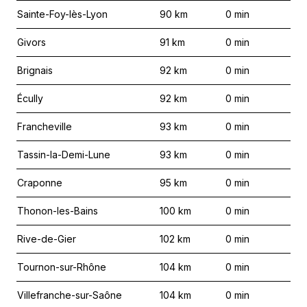
Sainte-Foy-lès-Lyon
90
km
0
min
Givors
91
km
0
min
Brignais
92
km
0
min
Écully
92
km
0
min
Francheville
93
km
0
min
Tassin-la-Demi-Lune
93
km
0
min
Craponne
95
km
0
min
Thonon-les-Bains
100
km
0
min
Rive-de-Gier
102
km
0
min
Tournon-sur-Rhône
104
km
0
min
Villefranche-sur-Saône
104
km
0
min