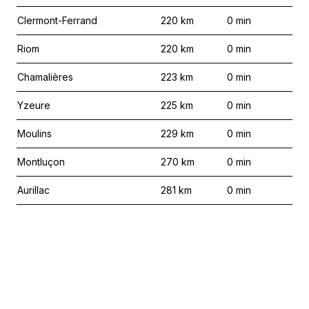
Clermont-Ferrand
220
km
0
min
Riom
220
km
0
min
Chamalières
223
km
0
min
Yzeure
225
km
0
min
Moulins
229
km
0
min
Montluçon
270
km
0
min
Aurillac
281
km
0
min