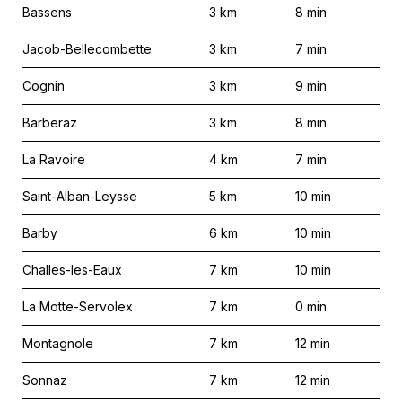
Bassens
3
km
8
min
Jacob-Bellecombette
3
km
7
min
Cognin
3
km
9
min
Barberaz
3
km
8
min
La Ravoire
4
km
7
min
Saint-Alban-Leysse
5
km
10
min
Barby
6
km
10
min
Challes-les-Eaux
7
km
10
min
La Motte-Servolex
7
km
0
min
Montagnole
7
km
12
min
Sonnaz
7
km
12
min