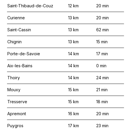
Saint-Thibaud-de-Couz
12
km
20
min
Curienne
13
km
20
min
Saint-Cassin
13
km
62
min
Chignin
13
km
15
min
Porte-de-Savoie
14
km
17
min
Aix-les-Bains
14
km
0
min
Thoiry
14
km
24
min
Mouxy
15
km
21
min
Tresserve
15
km
18
min
Apremont
16
km
20
min
Puygros
17
km
23
min