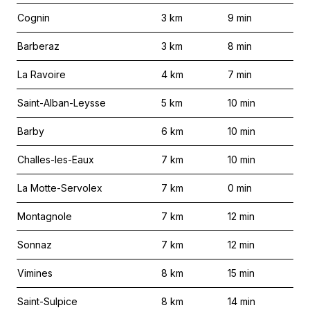
Cognin
3
km
9
min
Barberaz
3
km
8
min
La Ravoire
4
km
7
min
Saint-Alban-Leysse
5
km
10
min
Barby
6
km
10
min
Challes-les-Eaux
7
km
10
min
La Motte-Servolex
7
km
0
min
Montagnole
7
km
12
min
Sonnaz
7
km
12
min
Vimines
8
km
15
min
Saint-Sulpice
8
km
14
min