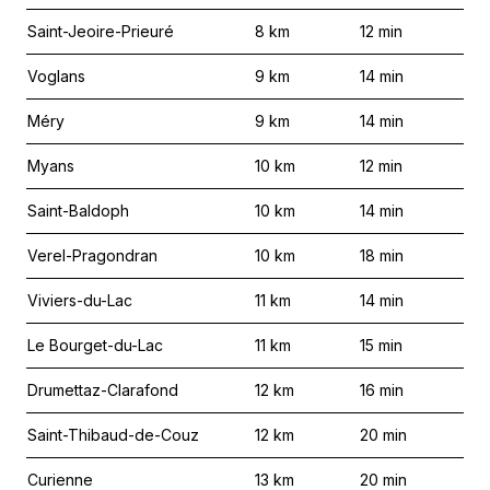
Saint-Jeoire-Prieuré
8
km
12
min
Voglans
9
km
14
min
Méry
9
km
14
min
Myans
10
km
12
min
Saint-Baldoph
10
km
14
min
Verel-Pragondran
10
km
18
min
Viviers-du-Lac
11
km
14
min
Le Bourget-du-Lac
11
km
15
min
Drumettaz-Clarafond
12
km
16
min
Saint-Thibaud-de-Couz
12
km
20
min
Curienne
13
km
20
min