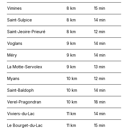
Vimines
8
km
15
min
Saint-Sulpice
8
km
14
min
Saint-Jeoire-Prieuré
8
km
12
min
Voglans
9
km
14
min
Méry
9
km
14
min
La Motte-Servolex
9
km
13
min
Myans
10
km
12
min
Saint-Baldoph
10
km
14
min
Verel-Pragondran
10
km
18
min
Viviers-du-Lac
11
km
14
min
Le Bourget-du-Lac
11
km
15
min