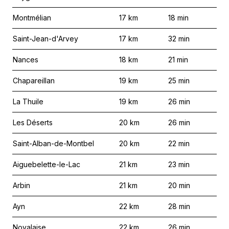
Montmélian
17
km
18
min
Saint-Jean-d'Arvey
17
km
32
min
Nances
18
km
21
min
Chapareillan
19
km
25
min
La Thuile
19
km
26
min
Les Déserts
20
km
26
min
Saint-Alban-de-Montbel
20
km
22
min
Aiguebelette-le-Lac
21
km
23
min
Arbin
21
km
20
min
Ayn
22
km
28
min
Novalaise
22
km
26
min