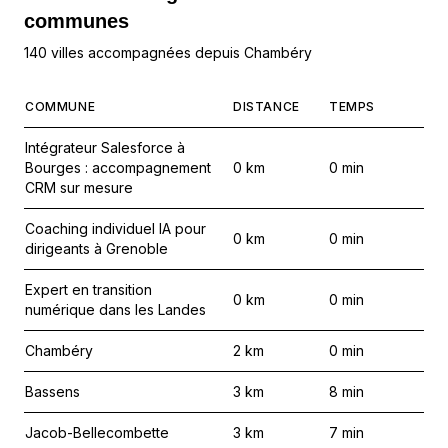
communes
140 villes accompagnées depuis Chambéry
COMMUNE
DISTANCE
TEMPS
Intégrateur Salesforce à
Bourges : accompagnement
0
km
0
min
CRM sur mesure
Coaching individuel IA pour
0
km
0
min
dirigeants à Grenoble
Expert en transition
0
km
0
min
numérique dans les Landes
Chambéry
2
km
0
min
Bassens
3
km
8
min
Jacob-Bellecombette
3
km
7
min