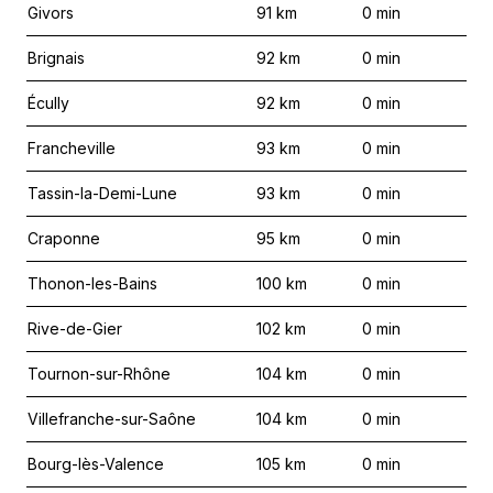
Givors
91
km
0
min
Brignais
92
km
0
min
Écully
92
km
0
min
Francheville
93
km
0
min
Tassin-la-Demi-Lune
93
km
0
min
Craponne
95
km
0
min
Thonon-les-Bains
100
km
0
min
Rive-de-Gier
102
km
0
min
Tournon-sur-Rhône
104
km
0
min
Villefranche-sur-Saône
104
km
0
min
Bourg-lès-Valence
105
km
0
min