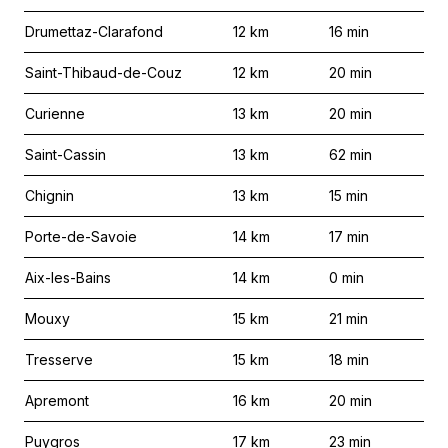
Drumettaz-Clarafond
12
km
16
min
Saint-Thibaud-de-Couz
12
km
20
min
Curienne
13
km
20
min
Saint-Cassin
13
km
62
min
Chignin
13
km
15
min
Porte-de-Savoie
14
km
17
min
Aix-les-Bains
14
km
0
min
Mouxy
15
km
21
min
Tresserve
15
km
18
min
Apremont
16
km
20
min
Puygros
17
km
23
min