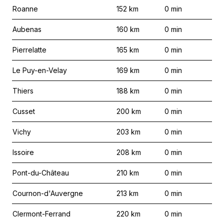
Roanne
152
km
0
min
Aubenas
160
km
0
min
Pierrelatte
165
km
0
min
Le Puy-en-Velay
169
km
0
min
Thiers
188
km
0
min
Cusset
200
km
0
min
Vichy
203
km
0
min
Issoire
208
km
0
min
Pont-du-Château
210
km
0
min
Cournon-d'Auvergne
213
km
0
min
Clermont-Ferrand
220
km
0
min