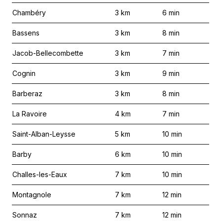
Chambéry
3
km
6
min
Bassens
3
km
8
min
Jacob-Bellecombette
3
km
7
min
Cognin
3
km
9
min
Barberaz
3
km
8
min
La Ravoire
4
km
7
min
Saint-Alban-Leysse
5
km
10
min
Barby
6
km
10
min
Challes-les-Eaux
7
km
10
min
Montagnole
7
km
12
min
Sonnaz
7
km
12
min