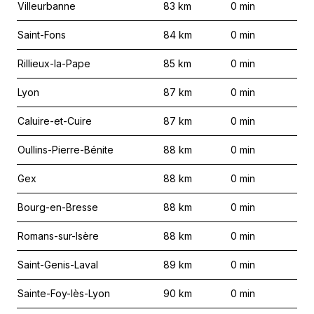
Villeurbanne
83
km
0
min
Saint-Fons
84
km
0
min
Rillieux-la-Pape
85
km
0
min
Lyon
87
km
0
min
Caluire-et-Cuire
87
km
0
min
Oullins-Pierre-Bénite
88
km
0
min
Gex
88
km
0
min
Bourg-en-Bresse
88
km
0
min
Romans-sur-Isère
88
km
0
min
Saint-Genis-Laval
89
km
0
min
Sainte-Foy-lès-Lyon
90
km
0
min