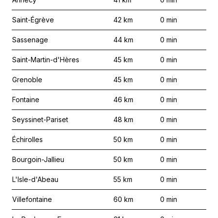
Saint-Égrève
42
km
0
min
Sassenage
44
km
0
min
Saint-Martin-d'Hères
45
km
0
min
Grenoble
45
km
0
min
Fontaine
46
km
0
min
Seyssinet-Pariset
48
km
0
min
Échirolles
50
km
0
min
Bourgoin-Jallieu
50
km
0
min
L'Isle-d'Abeau
55
km
0
min
Villefontaine
60
km
0
min