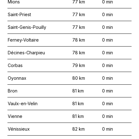
Mions
77
km
0
min
Saint-Priest
77
km
0
min
Saint-Genis-Pouilly
77
km
0
min
Ferney-Voltaire
78
km
0
min
Décines-Charpieu
78
km
0
min
Corbas
79
km
0
min
Oyonnax
80
km
0
min
Bron
81
km
0
min
Vaulx-en-Velin
81
km
0
min
Vienne
81
km
0
min
Vénissieux
82
km
0
min