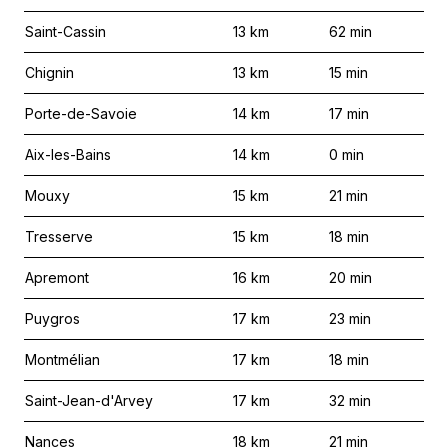
Saint-Cassin
13
km
62
min
Chignin
13
km
15
min
Porte-de-Savoie
14
km
17
min
Aix-les-Bains
14
km
0
min
Mouxy
15
km
21
min
Tresserve
15
km
18
min
Apremont
16
km
20
min
Puygros
17
km
23
min
Montmélian
17
km
18
min
Saint-Jean-d'Arvey
17
km
32
min
Nances
18
km
21
min