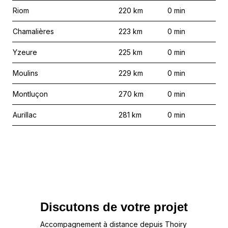
Riom
220
km
0
min
Chamalières
223
km
0
min
Yzeure
225
km
0
min
Moulins
229
km
0
min
Montluçon
270
km
0
min
Aurillac
281
km
0
min
Discutons de votre projet
Accompagnement à distance depuis Thoiry