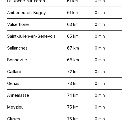
La Roche-sur-Foron
61
km
0
min
Ambérieu-en-Bugey
61
km
0
min
Valserhône
63
km
0
min
Saint-Julien-en-Genevois
65
km
0
min
Sallanches
67
km
0
min
Bonneville
68
km
0
min
Gaillard
72
km
0
min
Genas
73
km
0
min
Annemasse
74
km
0
min
Meyzieu
75
km
0
min
Cluses
75
km
0
min