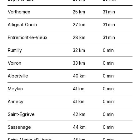
Verthemex
25
km
31
min
Attignat-Oncin
27
km
31
min
Entremont-le-Vieux
28
km
31
min
Rumilly
32
km
0
min
Voiron
33
km
0
min
Albertville
40
km
0
min
Meylan
41
km
0
min
Annecy
41
km
0
min
Saint-Égrève
42
km
0
min
Sassenage
44
km
0
min
Saint-Martin-d'Hères
45
km
0
min