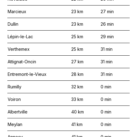
Marcieux
23
km
27
min
Dullin
23
km
26
min
Lépin-le-Lac
25
km
29
min
Verthemex
25
km
31
min
Attignat-Oncin
27
km
31
min
Entremont-le-Vieux
28
km
31
min
Rumilly
32
km
0
min
Voiron
33
km
0
min
Albertville
40
km
0
min
Meylan
41
km
0
min
Annecy
41
km
0
min