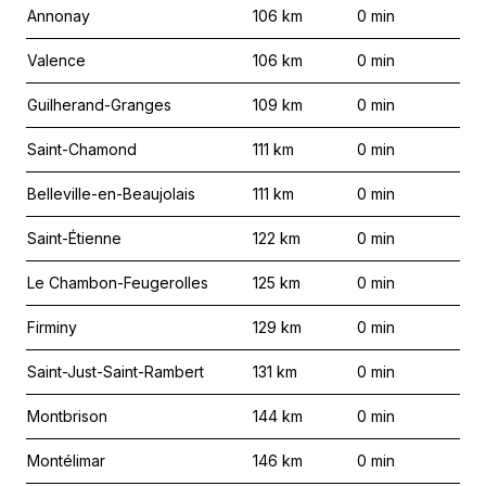
Annonay
106
km
0
min
Valence
106
km
0
min
Guilherand-Granges
109
km
0
min
Saint-Chamond
111
km
0
min
Belleville-en-Beaujolais
111
km
0
min
Saint-Étienne
122
km
0
min
Le Chambon-Feugerolles
125
km
0
min
Firminy
129
km
0
min
Saint-Just-Saint-Rambert
131
km
0
min
Montbrison
144
km
0
min
Montélimar
146
km
0
min