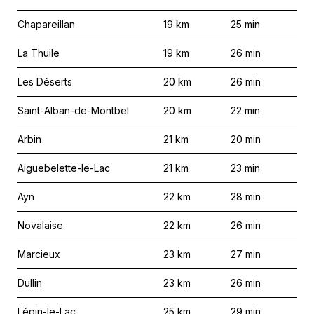
Chapareillan
19
km
25
min
La Thuile
19
km
26
min
Les Déserts
20
km
26
min
Saint-Alban-de-Montbel
20
km
22
min
Arbin
21
km
20
min
Aiguebelette-le-Lac
21
km
23
min
Ayn
22
km
28
min
Novalaise
22
km
26
min
Marcieux
23
km
27
min
Dullin
23
km
26
min
Lépin-le-Lac
25
km
29
min