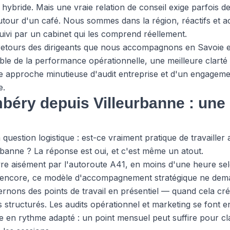
 hybride. Mais une vraie relation de conseil exige parfois de 
utour d'un café. Nous sommes dans la région, réactifs et a
uivi par un cabinet qui les comprend réellement.
es retours des dirigeants que nous accompagnons en Savoie 
ble de la performance opérationnelle, une meilleure clarté
ne approche minutieuse d'audit entreprise et d'un engageme
e.
éry depuis Villeurbanne : une 
question logistique : est-ce vraiment pratique de travaille
urbanne ? La réponse est oui, et c'est même un atout.
re aisément par l'autoroute A41, en moins d'une heure sel
s encore, ce modèle d'accompagnement stratégique ne de
ternons des points de travail en présentiel — quand cela cr
s structurés. Les audits opérationnel et marketing se font e
e en rythme adapté : un point mensuel peut suffire pour clar