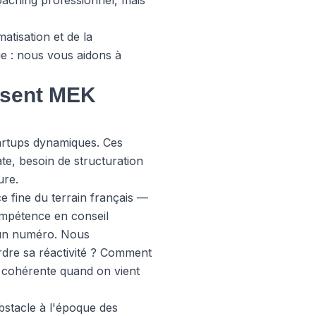
coaching professionnel, mais
tisation et de la
ge : nous vous aidons à
issent MEK
artups dynamiques. Ces
ate, besoin de structuration
ure.
 fine du terrain français —
ompétence en conseil
 un numéro. Nous
rdre sa réactivité ? Comment
e cohérente quand on vient
obstacle à l'époque des