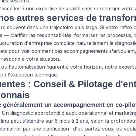
 les sessions.
 d'accéder à une expertise de qualité sans surcharger votr
nos autres services de transfo
ère souvent dans une trajectoire plus large. Si votre réflexi
e — clarifier les responsabilités, formaliser les processus, b
ucturation d'entreprise complète naturellement le diagnostic
ets
pour voir comment ces accompagnements s'articulent,
rrespond à votre situation.
le ou l'automatisation figurent à votre horizon, notre expert
ant l'exécution technique.
entes : Conseil & Pilotage d'en
yonnais
 généralement un accompagnement en co-pilot
n. Un diagnostic approfondi d'audit opérationnel et market
tinu peut s'étendre sur 6 mois à 2 ans, selon la profonde
 démarrer par une clarification : d'où partez-vous, où voule