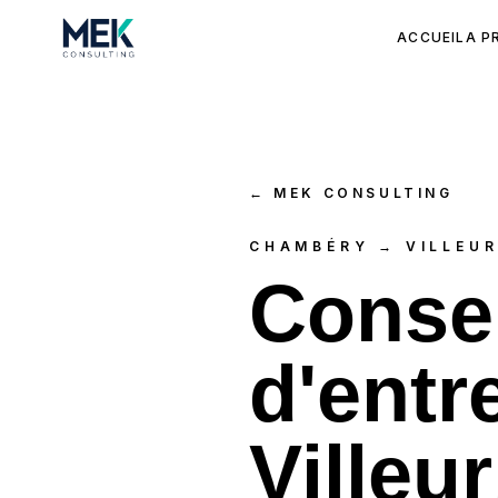
ACCUEIL
A P
←
MEK CONSULTING
CHAMBÉRY → VILLEU
Consei
d'entr
Villeu