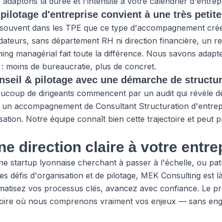
daptons la durée et l'intensité à votre calendrier d'entrepr
 pilotage d'entreprise convient à une très petit
t souvent dans les TPE que ce type d'accompagnement crée
dateurs, sans département RH ni direction financière, un r
hing managérial fait toute la différence. Nous savons adap
s : moins de bureaucratie, plus de concret.
nseil & pilotage avec une démarche de structur
ucoup de dirigeants commencent par un audit qui révèle d
sur un accompagnement de Consultant Structuration d'entrep
nisation. Notre équipe connaît bien cette trajectoire et peu
e direction claire à votre entre
ne startup lyonnaise cherchant à passer à l'échelle, ou p
es défis d'organisation et de pilotage, MEK Consulting est
omatisez vos processus clés, avancez avec confiance. Le p
toire où nous comprenons vraiment vos enjeux — sans enga