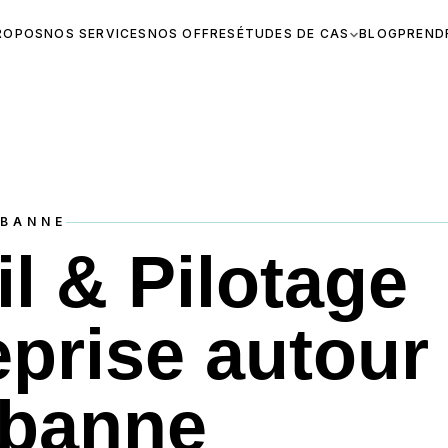
ROPOS
NOS SERVICES
NOS OFFRES
ÉTUDES DE CAS
BLOG
PREND
RBANNE
l & Pilotage
eprise autour
rbanne