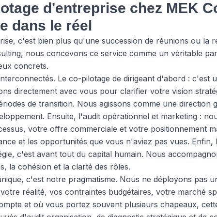
lotage d'entreprise chez MEK Co
 dans le réel
prise, c'est bien plus qu'une succession de réunions ou la 
lting, nous concevons ce service comme un véritable part
eux concrets.
 interconnectés. Le co-pilotage de dirigeant d'abord : c'e
ns directement avec vous pour clarifier votre vision stratég
ériodes de transition. Nous agissons comme une direction g
eloppement. Ensuite, l'audit opérationnel et marketing : no
cessus, votre offre commerciale et votre positionnement mar
sance et les opportunités que vous n'aviez pas vues. Enfin, l
égie, c'est avant tout du capital humain. Nous accompagnon
 la cohésion et la clarté des rôles.
nique, c'est notre pragmatisme. Nous ne déployons pas un
tre réalité, vos contraintes budgétaires, votre marché sp
ompte et où vous portez souvent plusieurs chapeaux, cette f