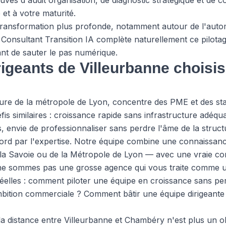
ouvés d'audit organisation, de diagnostic stratégique et de 
 et à votre maturité.
transformation plus profonde, notamment autour de l'automa
 Consultant Transition IA complète naturellement ce pilota
ant de sauter le pas numérique.
rigeants de Villeurbanne chois
re de la métropole de Lyon, concentre des PME et des st
fis similaires : croissance rapide sans infrastructure adéqu
s, envie de professionnaliser sans perdre l'âme de la struct
d par l'expertise. Notre équipe combine une connaissance
de la Savoie ou de la Métropole de Lyon — avec une vraie c
 ne sommes pas une grosse agence qui vous traite comme
réelles : comment piloter une équipe en croissance sans pe
 ambition commerciale ? Comment bâtir une équipe dirigeant
, la distance entre Villeurbanne et Chambéry n'est plus un 