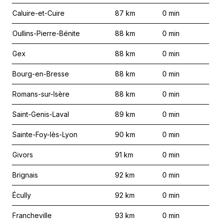
Caluire-et-Cuire
87
km
0
min
Oullins-Pierre-Bénite
88
km
0
min
Gex
88
km
0
min
Bourg-en-Bresse
88
km
0
min
Romans-sur-Isère
88
km
0
min
Saint-Genis-Laval
89
km
0
min
Sainte-Foy-lès-Lyon
90
km
0
min
Givors
91
km
0
min
Brignais
92
km
0
min
Écully
92
km
0
min
Francheville
93
km
0
min