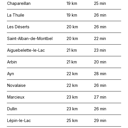
Chapareillan
19
km
25
min
La Thuile
19
km
26
min
Les Déserts
20
km
26
min
Saint-Alban-de-Montbel
20
km
22
min
Aiguebelette-le-Lac
21
km
23
min
Arbin
21
km
20
min
Ayn
22
km
28
min
Novalaise
22
km
26
min
Marcieux
23
km
27
min
Dullin
23
km
26
min
Lépin-le-Lac
25
km
29
min