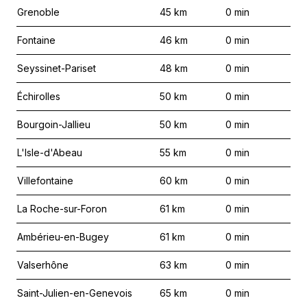
Grenoble
45
km
0
min
Fontaine
46
km
0
min
Seyssinet-Pariset
48
km
0
min
Échirolles
50
km
0
min
Bourgoin-Jallieu
50
km
0
min
L'Isle-d'Abeau
55
km
0
min
Villefontaine
60
km
0
min
La Roche-sur-Foron
61
km
0
min
Ambérieu-en-Bugey
61
km
0
min
Valserhône
63
km
0
min
Saint-Julien-en-Genevois
65
km
0
min