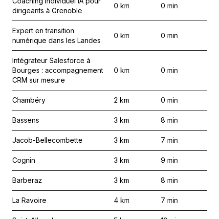
Coaching individuel IA pour
0
km
0
min
dirigeants à Grenoble
Expert en transition
0
km
0
min
numérique dans les Landes
Intégrateur Salesforce à
Bourges : accompagnement
0
km
0
min
CRM sur mesure
Chambéry
2
km
0
min
Bassens
3
km
8
min
Jacob-Bellecombette
3
km
7
min
Cognin
3
km
9
min
Barberaz
3
km
8
min
La Ravoire
4
km
7
min