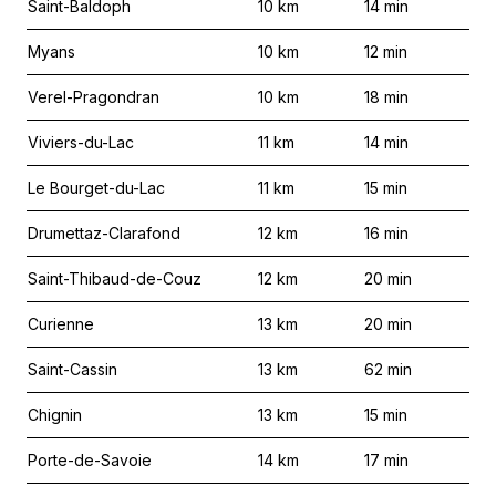
Saint-Baldoph
10
km
14
min
Myans
10
km
12
min
Verel-Pragondran
10
km
18
min
Viviers-du-Lac
11
km
14
min
Le Bourget-du-Lac
11
km
15
min
Drumettaz-Clarafond
12
km
16
min
Saint-Thibaud-de-Couz
12
km
20
min
Curienne
13
km
20
min
Saint-Cassin
13
km
62
min
Chignin
13
km
15
min
Porte-de-Savoie
14
km
17
min