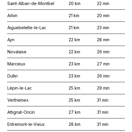
Saint-Alban-de-Montbel
20
km
22
min
Arbin
21
km
20
min
Aiguebelette-le-Lac
21
km
23
min
Ayn
22
km
28
min
Novalaise
22
km
26
min
Marcieux
23
km
27
min
Dullin
23
km
26
min
Lépin-le-Lac
25
km
29
min
Verthemex
25
km
31
min
Attignat-Oncin
27
km
31
min
Entremont-le-Vieux
28
km
31
min