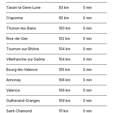
Tassin-la-Demi-Lune
93
km
0
min
Craponne
95
km
0
min
Thonon-les-Bains
100
km
0
min
Rive-de-Gier
102
km
0
min
Tournon-sur-Rhône
104
km
0
min
Villefranche-sur-Saône
104
km
0
min
Bourg-lès-Valence
105
km
0
min
Annonay
106
km
0
min
Valence
106
km
0
min
Guilherand-Granges
109
km
0
min
Saint-Chamond
111
km
0
min