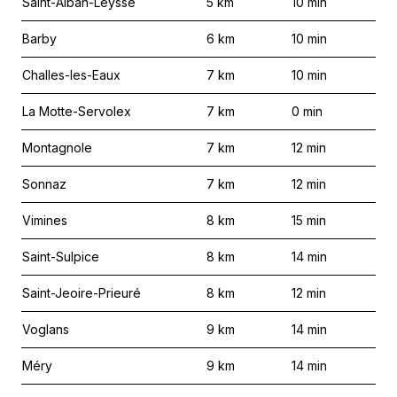
Saint-Alban-Leysse
5
km
10
min
Barby
6
km
10
min
Challes-les-Eaux
7
km
10
min
La Motte-Servolex
7
km
0
min
Montagnole
7
km
12
min
Sonnaz
7
km
12
min
Vimines
8
km
15
min
Saint-Sulpice
8
km
14
min
Saint-Jeoire-Prieuré
8
km
12
min
Voglans
9
km
14
min
Méry
9
km
14
min