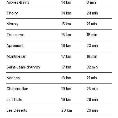
Aix-les-Bains
14
km
0
min
Thoiry
14
km
24
min
Mouxy
15
km
21
min
Tresserve
15
km
18
min
Apremont
16
km
20
min
Montmélian
17
km
18
min
Saint-Jean-d'Arvey
17
km
32
min
Nances
18
km
21
min
Chapareillan
19
km
25
min
La Thuile
19
km
26
min
Les Déserts
20
km
26
min