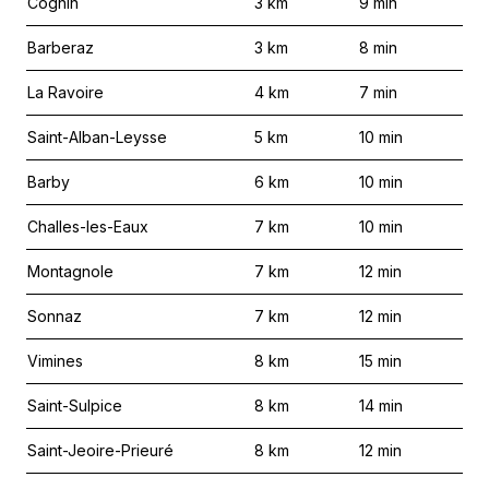
Cognin
3
km
9
min
Barberaz
3
km
8
min
La Ravoire
4
km
7
min
Saint-Alban-Leysse
5
km
10
min
Barby
6
km
10
min
Challes-les-Eaux
7
km
10
min
Montagnole
7
km
12
min
Sonnaz
7
km
12
min
Vimines
8
km
15
min
Saint-Sulpice
8
km
14
min
Saint-Jeoire-Prieuré
8
km
12
min