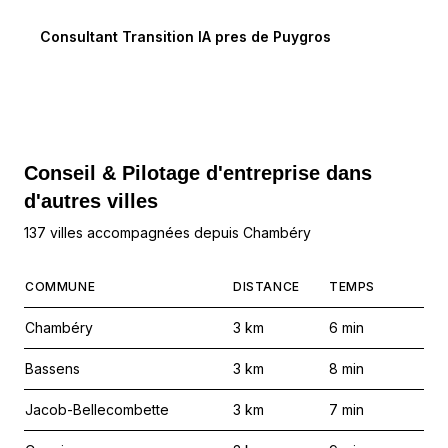
Consultant Transition IA
pres de
Puygros
Conseil & Pilotage d'entreprise dans
d'autres villes
137 villes accompagnées depuis Chambéry
COMMUNE
DISTANCE
TEMPS
Chambéry
3
km
6
min
Bassens
3
km
8
min
Jacob-Bellecombette
3
km
7
min