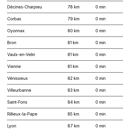
Décines-Charpieu
78
km
0
min
Corbas
79
km
0
min
Oyonnax
80
km
0
min
Bron
81
km
0
min
Vaulx-en-Velin
81
km
0
min
Vienne
81
km
0
min
Vénissieux
82
km
0
min
Villeurbanne
83
km
0
min
Saint-Fons
84
km
0
min
Rillieux-la-Pape
85
km
0
min
Lyon
87
km
0
min