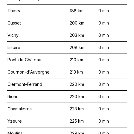
Thiers
188
km
0
min
Cusset
200
km
0
min
Vichy
203
km
0
min
Issoire
208
km
0
min
Pont-du-Château
210
km
0
min
Cournon-d'Auvergne
213
km
0
min
Clermont-Ferrand
220
km
0
min
Riom
220
km
0
min
Chamalières
223
km
0
min
Yzeure
225
km
0
min
Moulins
229
km
0
min