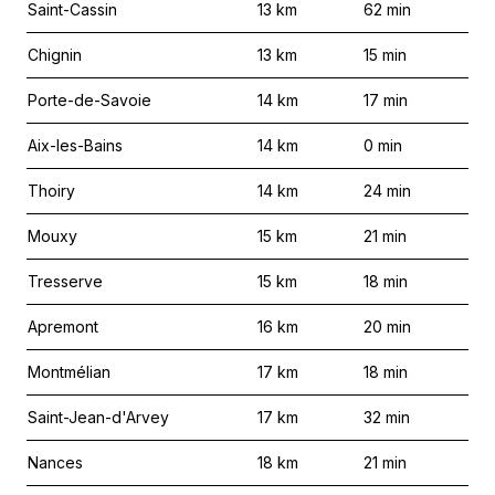
Saint-Cassin
13
km
62
min
Chignin
13
km
15
min
Porte-de-Savoie
14
km
17
min
Aix-les-Bains
14
km
0
min
Thoiry
14
km
24
min
Mouxy
15
km
21
min
Tresserve
15
km
18
min
Apremont
16
km
20
min
Montmélian
17
km
18
min
Saint-Jean-d'Arvey
17
km
32
min
Nances
18
km
21
min