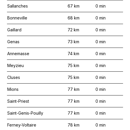
Sallanches
67
km
0
min
Bonneville
68
km
0
min
Gaillard
72
km
0
min
Genas
73
km
0
min
Annemasse
74
km
0
min
Meyzieu
75
km
0
min
Cluses
75
km
0
min
Mions
77
km
0
min
Saint-Priest
77
km
0
min
Saint-Genis-Pouilly
77
km
0
min
Ferney-Voltaire
78
km
0
min