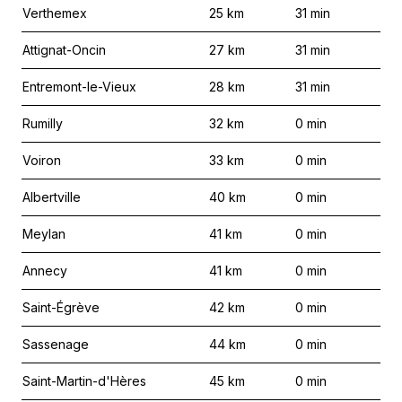
Verthemex
25
km
31
min
Attignat-Oncin
27
km
31
min
Entremont-le-Vieux
28
km
31
min
Rumilly
32
km
0
min
Voiron
33
km
0
min
Albertville
40
km
0
min
Meylan
41
km
0
min
Annecy
41
km
0
min
Saint-Égrève
42
km
0
min
Sassenage
44
km
0
min
Saint-Martin-d'Hères
45
km
0
min