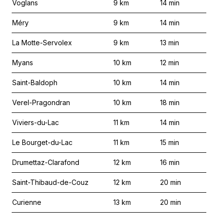
Voglans
9
km
14
min
Méry
9
km
14
min
La Motte-Servolex
9
km
13
min
Myans
10
km
12
min
Saint-Baldoph
10
km
14
min
Verel-Pragondran
10
km
18
min
Viviers-du-Lac
11
km
14
min
Le Bourget-du-Lac
11
km
15
min
Drumettaz-Clarafond
12
km
16
min
Saint-Thibaud-de-Couz
12
km
20
min
Curienne
13
km
20
min