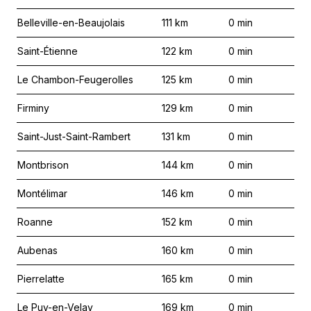
Belleville-en-Beaujolais
111
km
0
min
Saint-Étienne
122
km
0
min
Le Chambon-Feugerolles
125
km
0
min
Firminy
129
km
0
min
Saint-Just-Saint-Rambert
131
km
0
min
Montbrison
144
km
0
min
Montélimar
146
km
0
min
Roanne
152
km
0
min
Aubenas
160
km
0
min
Pierrelatte
165
km
0
min
Le Puy-en-Velay
169
km
0
min